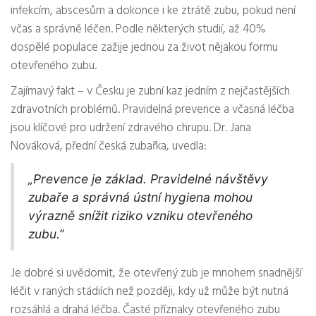
infekcím, abscesům a dokonce i ke ztrátě zubu, pokud není
včas a správně léčen. Podle některých studií, až 40%
dospělé populace zažije jednou za život nějakou formu
otevřeného zubu.
Zajímavý fakt – v Česku je zubní kaz jedním z nejčastějších
zdravotních problémů. Pravidelná prevence a včasná léčba
jsou klíčové pro udržení zdravého chrupu. Dr. Jana
Nováková, přední česká zubařka, uvedla:
„Prevence je základ. Pravidelné návštěvy
zubaře a správná ústní hygiena mohou
výrazně snížit riziko vzniku otevřeného
zubu.”
Je dobré si uvědomit, že otevřený zub je mnohem snadnější
léčit v raných stádiích než později, kdy už může být nutná
rozsáhlá a drahá léčba. Časté příznaky otevřeného zubu