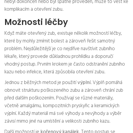
nebyl dokončen nebo byl špatně proveden, může to vést ke
komplikacím a otevření zubu.
Možnosti léčby
Když máte otevřený zub, existuje několik možností léčby,
které by mohly zmírnit bolest a zároveň řešit samotný
problém. Nejdůležitější je co nejdříve navštívit zubního
lékaře, který provede důkladnou prohlídku a doporučí
vhodný postup. Prvním krokem je často odstranění zubního
kazu nebo infekce, která způsobila otevření zubu.
Jednou z běžných metod je použití
výplní
. Výplň pomáhá
obnovit strukturu poškozeného zubu a zároveň chrání zub
před dalším poškozením. Používají se různé materiály,
včetně amalgámu, kompozitních pryskyřic a keramických
výplní. Každý materiál má své výhody a nevýhody a výběr
závisí mimo jiné na umístění a velikosti zubního kazu.
Další možností je
kořenový kanálek
. Tento postup se