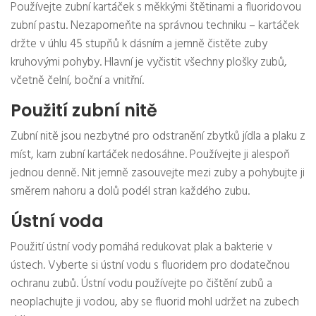
Používejte zubní kartáček s měkkými štětinami a fluoridovou
zubní pastu. Nezapomeňte na správnou techniku – kartáček
držte v úhlu 45 stupňů k dásním a jemně čistěte zuby
kruhovými pohyby. Hlavní je vyčistit všechny plošky zubů,
včetně čelní, boční a vnitřní.
Použití zubní nitě
Zubní nitě jsou nezbytné pro odstranění zbytků jídla a plaku z
míst, kam zubní kartáček nedosáhne. Používejte ji alespoň
jednou denně. Nit jemně zasouvejte mezi zuby a pohybujte ji
směrem nahoru a dolů podél stran každého zubu.
Ústní voda
Použití ústní vody pomáhá redukovat plak a bakterie v
ústech. Vyberte si ústní vodu s fluoridem pro dodatečnou
ochranu zubů. Ústní vodu používejte po čištění zubů a
neoplachujte ji vodou, aby se fluorid mohl udržet na zubech