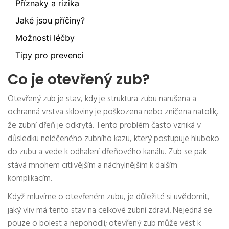
Příznaky a rizika
Jaké jsou příčiny?
Možnosti léčby
Tipy pro prevenci
Co je otevřený zub?
Otevřený zub je stav, kdy je struktura zubu narušena a
ochranná vrstva skloviny je poškozena nebo zničena natolik,
že zubní dřeň je odkrytá. Tento problém často vzniká v
důsledku neléčeného zubního kazu, který postupuje hluboko
do zubu a vede k odhalení dřeňového kanálu. Zub se pak
stává mnohem citlivějším a náchylnějším k dalším
komplikacím.
Když mluvíme o otevřeném zubu, je důležité si uvědomit,
jaký vliv má tento stav na celkové zubní zdraví. Nejedná se
pouze o bolest a nepohodlí; otevřený zub může vést k