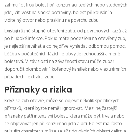
zahrnují ostrou bolest při konzumaci teplých nebo studených
jídel, citlivost na sladké potraviny, bolest při kousání a
viditelný otvor nebo prasklinu na povrchu zubu.
Existují různé stupně otevření zubu, od povrchových kazů až
po hluboké infekce. Pokud máte podezření na otevřený zub,
je nejlepší neváhat a co nejdříve vyhledat odbornou pomoc.
Léčba v počátečních fázích je obvykle jednodušší a méně
bolestivá. V závislosti na závažnosti stavu může zubař
doporučit plombování, kořenový kanálek nebo v extrémních
případech i extrakci zubu.
Příznaky a rizika
Když se zub otevře, může se objevit několik specifických
příznaků, které byste neměli ignorovat. Mezi nejčastější
příznaky
patří intenzivní bolest, která může být trvalá nebo
se objevovat jen při konzumaci jídla a pití. Bolest má často
pulzující charakter a může se šířit do okolních oblastí čelisti a