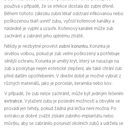
používá v případě, že se infekce dostala do zubní dřeně.
Během tohoto zákroku zubní lékař odstraní infikovanou nebo
poškozenou tkáň uvnitř zubu, vyčistí kořenové kanálky a
následně je vyplní a uzavře. Kořenový kanálek může zub
zachránit a zabránit jeho úplnému ztrátě.
Někdy je nezbytné provést
zubní korunku
. Korunka je
skvělou volbou, pokud je zub velmi poškozený a potřebuje
silnější ochranu. Korunka je umělý kryt, který se nasazuje na
zub a poskytuje nejen estetické zlepšení, ale také chrání zub
před dalším opotřebením. V dnešní době je možné vybrat z
různých materiálů, jako je porcelán, keramika nebo kov.
V případě, že zub nelze zachránit, může být jediným řešením
extrakce
. Vytažení zubu je poslední možností a obvykle se
provádí jen tehdy, pokud žádná jiná léčba není možná. Po
extrakci je dobré zvážit získání zubního implantátu nebo
můstku, aby se zabránilo posunutí okolních zubů a udržela se