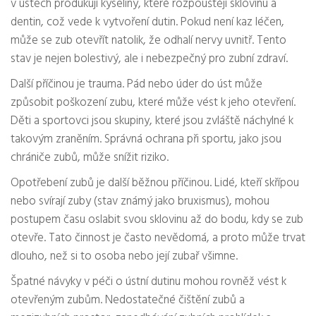
v ústech produkují kyseliny, které rozpouštějí sklovinu a
dentin, což vede k vytvoření dutin. Pokud není kaz léčen,
může se zub otevřít natolik, že odhalí nervy uvnitř. Tento
stav je nejen bolestivý, ale i nebezpečný pro zubní zdraví.
Další příčinou je trauma. Pád nebo úder do úst může
způsobit poškození zubu, které může vést k jeho otevření.
Děti a sportovci jsou skupiny, které jsou zvláště náchylné k
takovým zraněním. Správná ochrana při sportu, jako jsou
chrániče zubů, může snížit riziko.
Opotřebení zubů je další běžnou příčinou. Lidé, kteří skřípou
nebo svírají zuby (stav známý jako bruxismus), mohou
postupem času oslabit svou sklovinu až do bodu, kdy se zub
otevře. Tato činnost je často nevědomá, a proto může trvat
dlouho, než si to osoba nebo její zubař všimne.
Špatné návyky v péči o ústní dutinu mohou rovněž vést k
otevřeným zubům. Nedostatečné čištění zubů a