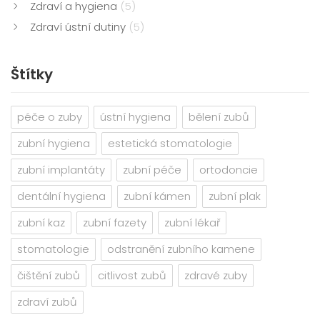
Zdraví a hygiena
(5)
Zdraví ústní dutiny
(5)
Štítky
péče o zuby
ústní hygiena
bělení zubů
zubní hygiena
estetická stomatologie
zubní implantáty
zubní péče
ortodoncie
dentální hygiena
zubní kámen
zubní plak
zubní kaz
zubní fazety
zubní lékař
stomatologie
odstranění zubního kamene
čištění zubů
citlivost zubů
zdravé zuby
zdraví zubů