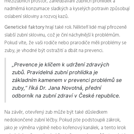
mezizubních prostor, zanedbávání zubních prohlídek a
nadměrná konzumace sladkých a kyselých potravin způsobují
oslabení skloviny a rozvoj kazů.
Genetické faktory
hrají také roli. Někteří lidé mají přirozeně
slabší zubní sklovinu, což je činí náchylnější k problémům.
Pokud víte, že vaši rodiče nebo prarodiče měli problémy se
zuby, je vhodné být ostražití a dbát na prevenci.
„Prevence je klíčem k udržení zdravých
zubů. Pravidelná zubní prohlídka je
základním kamenem v prevenci problémů se
zuby,“ říká Dr. Jana Novotná, přední
odborník na zubní zdraví v České republice.
Na závěr, otevřený zub může být také důsledkem
nedokončené zubní léčby. Pokud jste podstoupili zákrok,
jako je výměna výplně nebo kořenový kanálek, a tento krok