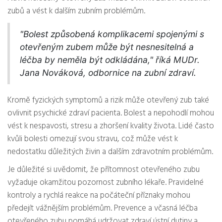
zubů a vést k dalším zubním problémům.
"Bolest způsobená komplikacemi spojenými s
otevřeným zubem může být nesnesitelná a
léčba by neměla být odkládána," říká MUDr.
Jana Nováková, odbornice na zubní zdraví.
Kromě fyzických symptomů a rizik může otevřený zub také
ovlivnit psychické zdraví pacienta. Bolest a nepohodlí mohou
vést k nespavosti, stresu a zhoršení kvality života. Lidé často
kvůli bolesti omezují svou stravu, což může vést k
nedostatku důležitých živin a dalším zdravotním problémům.
Je důležité si uvědomit, že přítomnost otevřeného zubu
vyžaduje okamžitou pozornost zubního lékaře. Pravidelné
kontroly a rychlá reakce na počáteční příznaky mohou
předejít vážnějším problémům. Prevence a včasná léčba
otevřeného zubu pomáhá udržovat zdraví ústní dutiny a