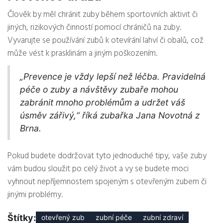
Člověk by měl chránit zuby během sportovních aktivit či
jiných, rizikových činností pomocí chráničů na zuby.
Vyvarujte se používání zubů k otevírání lahví či obalů, což
může vést k prasklinám a jiným poškozením.
„Prevence je vždy lepší než léčba. Pravidelná
péče o zuby a návštěvy zubaře mohou
zabránit mnoho problémům a udržet váš
úsměv zářivý,“ říká zubařka Jana Novotná z
Brna.
Pokud budete dodržovat tyto jednoduché tipy, vaše zuby
vám budou sloužit po celý život a vy se budete moci
vyhnout nepříjemnostem spojeným s otevřeným zubem či
jinými problémy.
Štítky:
otevřený zub
zubní péče
zubní zdraví