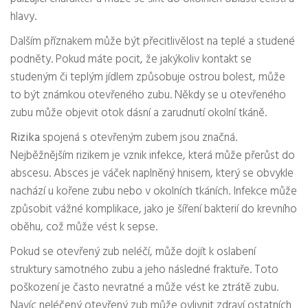
hlavy.
Dalším příznakem může být přecitlivělost na teplé a studené
podněty. Pokud máte pocit, že jakýkoliv kontakt se
studeným či teplým jídlem způsobuje ostrou bolest, může
to být známkou otevřeného zubu. Někdy se u otevřeného
zubu může objevit otok dásní a zarudnutí okolní tkáně.
Rizika
spojená s otevřeným zubem jsou značná.
Nejběžnějším rizikem je vznik infekce, která může přerůst do
abscesu. Absces je váček naplněný hnisem, který se obvykle
nachází u kořene zubu nebo v okolních tkáních. Infekce může
způsobit vážné komplikace, jako je šíření bakterií do krevního
oběhu, což může vést k sepse.
Pokud se otevřený zub neléčí, může dojít k oslabení
struktury samotného zubu a jeho následné fraktuře. Toto
poškození je často nevratné a může vést ke ztrátě zubu.
Navíc neléčený otevřený zub může ovlivnit zdraví ostatních