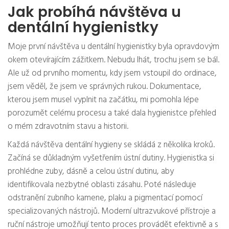
Jak probíhá návštěva u
dentální hygienistky
Moje první návštěva u dentální hygienistky byla opravdovým
okem otevírajícím zážitkem. Nebudu lhát, trochu jsem se bál.
Ale už od prvního momentu, kdy jsem vstoupil do ordinace,
jsem věděl, že jsem ve správných rukou. Dokumentace,
kterou jsem musel vyplnit na začátku, mi pomohla lépe
porozumět celému procesu a také dala hygienistce přehled
o mém zdravotním stavu a historii.
Každá návštěva dentální hygieny se skládá z několika kroků.
Začíná se důkladným vyšetřením ústní dutiny. Hygienistka si
prohlédne zuby, dásně a celou ústní dutinu, aby
identifikovala nezbytné oblasti zásahu. Poté následuje
odstranění zubního kamene, plaku a pigmentací pomocí
specializovaných nástrojů. Moderní ultrazvukové přístroje a
ruční nástroje umožňují tento proces provádět efektivně a s