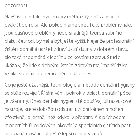
pozornost.
Navštívit dentální hygienu by měl každý z nás alespoň
dvakrát do roka. Ale pokud máme specifické problémy, jako
jsou dásňové problémy nebo snadnější tvorba zubního
plaku, četnost by měla být ještě vyšší. Nejenže profesionální
čištění pomáhá udržet zdraví ústní dutiny v dobrém stavu,
ale také napomáhá k lepšímu celkovému zdraví. Studie
ukázaly, že lidé s dobrým ústním zdravím mají menší riziko
vzniku srdečních onemocnění a diabetes.
Co je ještě úžasnější, technologie a metody dentální hygieny
se stále rozvíjejí. Říkám vám, pokrok v oblasti dentální péče
je závratný. Dnes dentální hygienisté používají ultrazvukové
nástroje, které dokážou odstranit zubní kámen mnohem
efektivněji a jemněji než kdykoliv předtím. A s příchodem
moderních fluoridových lakování a speciálních čistících past,
je možné dosáhnout ještě lepší ochrany zubů.