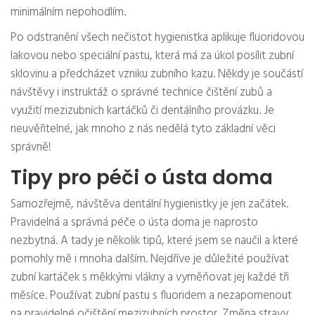
minimálním nepohodlím.
Po odstranění všech nečistot hygienistka aplikuje fluoridovou
lakovou nebo speciální pastu, která má za úkol posílit zubní
sklovinu a předcházet vzniku zubního kazu. Někdy je součástí
návštěvy i instruktáž o správné technice čištění zubů a
využití mezizubních kartáčků či dentálního provázku. Je
neuvěřitelné, jak mnoho z nás nedělá tyto základní věci
správně!
Tipy pro péči o ústa doma
Samozřejmě, návštěva dentální hygienistky je jen začátek.
Pravidelná a správná péče o ústa doma je naprosto
nezbytná. A tady je několik tipů, které jsem se naučil a které
pomohly mě i mnoha dalším. Nejdříve je důležité používat
zubní kartáček s měkkými vlákny a vyměňovat jej každé tři
měsíce. Používat zubní pastu s fluoridem a nezapomenout
na pravidelné očištění mezizubních prostor. Změna stravy,