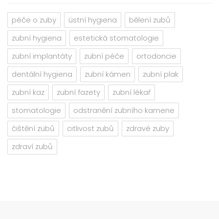
péče o zuby
ústní hygiena
bělení zubů
zubní hygiena
estetická stomatologie
zubní implantáty
zubní péče
ortodoncie
dentální hygiena
zubní kámen
zubní plak
zubní kaz
zubní fazety
zubní lékař
stomatologie
odstranění zubního kamene
čištění zubů
citlivost zubů
zdravé zuby
zdraví zubů