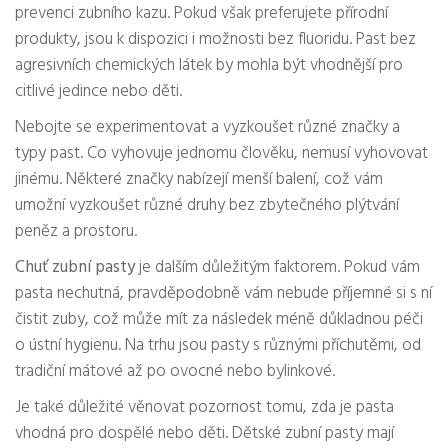
prevenci zubního kazu. Pokud však preferujete přírodní
produkty, jsou k dispozici i možnosti bez fluoridu. Past bez
agresivních chemických látek by mohla být vhodnější pro
citlivé jedince nebo děti.
Nebojte se experimentovat a vyzkoušet různé značky a
typy past. Co vyhovuje jednomu člověku, nemusí vyhovovat
jinému. Některé značky nabízejí menší balení, což vám
umožní vyzkoušet různé druhy bez zbytečného plýtvání
peněz a prostoru.
Chuť zubní pasty
je dalším důležitým faktorem. Pokud vám
pasta nechutná, pravděpodobně vám nebude příjemné si s ní
čistit zuby, což může mít za následek méně důkladnou péči
o ústní hygienu. Na trhu jsou pasty s různými příchutěmi, od
tradiční mátové až po ovocné nebo bylinkové.
Je také důležité věnovat pozornost tomu, zda je pasta
vhodná pro dospělé nebo děti. Dětské zubní pasty mají