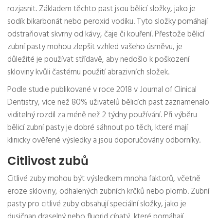
rozjasnit. Základem těchto past jsou bělicí složky, jako je
sodík bikarbonát nebo peroxid vodíku. Tyto složky pomáhají
odstraňovat skvrny od kávy, čaje či kouření. Přestože bělicí
zubní pasty mohou zlepšit vzhled vašeho úsměvu, je
důležité je používat střídavě, aby nedošlo k poškození
skloviny kvůli častému použití abrazivních složek.
Podle studie publikované v roce 2018 v Journal of Clinical
Dentistry, více než 80% uživatelů bělicích past zaznamenalo
viditelný rozdíl za méně než 2 týdny používání. Při výběru
bělicí zubní pasty je dobré sáhnout po těch, které mají
klinicky ověřené výsledky a jsou doporučovány odborníky.
Citlivost zubů
Citlivé zuby mohou být výsledkem mnoha faktorů, včetně
eroze skloviny, odhalených zubních krčků nebo plomb. Zubní
pasty pro citlivé zuby obsahují speciální složky, jako je
dusičnan draselný nebo fluorid cínatý, které pomáhají