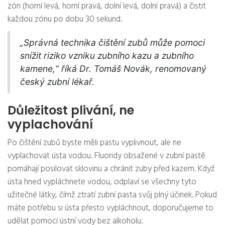
zón (horní levá, horní pravá, dolní levá, dolní pravá) a čistit
každou zónu po dobu 30 sekund.
„Správná technika čištění zubů může pomoci
snížit riziko vzniku zubního kazu a zubního
kamene,“ říká Dr. Tomáš Novák, renomovaný
český zubní lékař.
Důležitost plivání, ne
vyplachování
Po čištění zubů byste měli pastu vyplivnout, ale ne
vyplachovat ústa vodou. Fluoridy obsažené v zubní pastě
pomáhají posilovat sklovinu a chránit zuby před kazem. Když
ústa hned vypláchnete vodou, odplaví se všechny tyto
užitečné látky, čímž ztratí zubní pasta svůj plný účinek. Pokud
máte potřebu si ústa přesto vypláchnout, doporučujeme to
udělat pomocí ústní vody bez alkoholu.