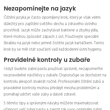
Nezapomínejte na jazyk
Čištění jazyka je často opomíjený krok, který je však velmi
důležitý pro zajištění svěžího dechu a zdravého ústního
prostředí. Jazyk může zachytávat bakterie a zbytky jídla,
které mohou způsobit zápach z úst. Používejte speciální
škrabku na jazyk nebo jemně čistěte jazyk kartáčkem. Tento
krok by se měl stát součástí vaší každodenní ústní hygieny.
Pravidelné kontroly u zubaře
I když budete zubní pastu používat správně, nezapomeňte
na pravidelné návštěvy u zubaře. Doporučuje se docházet na
kontrolu alespoň dvakrát ročně. Profesionální čištění zubů a
pravidelné kontroly mohou předejít mnoha problémům a
pomáhají udržet vaše zuby a dásně zdravé.
S těmito tipy a správnými návyky můžete maximalizovat
účinnost vaší zubní pasty a zajistit tak svou optimální zubní