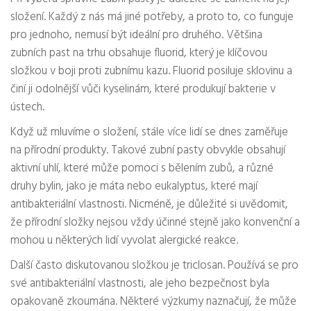
složení. Každý z nás má jiné potřeby, a proto to, co funguje
pro jednoho, nemusí být ideální pro druhého. Většina
zubních past na trhu obsahuje fluorid, který je klíčovou
složkou v boji proti zubnímu kazu. Fluorid posiluje sklovinu a
činí ji odolnější vůči kyselinám, které produkují bakterie v
ústech.
Když už mluvíme o složení, stále více lidí se dnes zaměřuje
na přírodní produkty. Takové zubní pasty obvykle obsahují
aktivní uhlí, které může pomoci s bělením zubů, a různé
druhy bylin, jako je máta nebo eukalyptus, které mají
antibakteriální vlastnosti. Nicméně, je důležité si uvědomit,
že přírodní složky nejsou vždy účinné stejně jako konvenční a
mohou u některých lidí vyvolat alergické reakce.
Další často diskutovanou složkou je triclosan. Používá se pro
své antibakteriální vlastnosti, ale jeho bezpečnost byla
opakovaně zkoumána. Některé výzkumy naznačují, že může