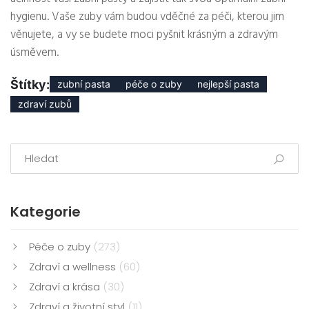
hygienu. Vaše zuby vám budou vděčné za péči, kterou jim
věnujete, a vy se budete moci pyšnit krásným a zdravým
úsměvem.
Štítky:
zubní pasta
péče o zuby
nejlepší pasta
zdraví zubů
Kategorie
Péče o zuby
(273)
Zdraví a wellness
(60)
Zdraví a krása
(30)
Zdraví a životní styl
(11)