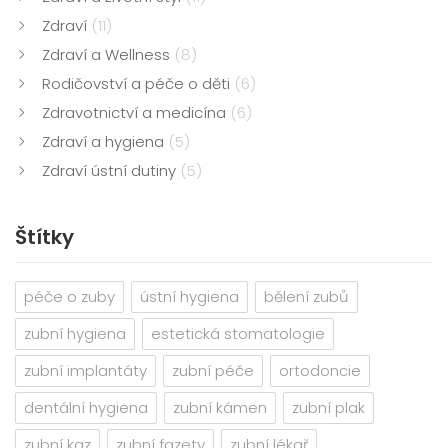
Zdraví
(11)
Zdraví a Wellness
(8)
Rodičovství a péče o děti
(6)
Zdravotnictví a medicína
(6)
Zdraví a hygiena
(5)
Zdraví ústní dutiny
(5)
Štítky
péče o zuby
ústní hygiena
bělení zubů
zubní hygiena
estetická stomatologie
zubní implantáty
zubní péče
ortodoncie
dentální hygiena
zubní kámen
zubní plak
zubní kaz
zubní fazety
zubní lékař