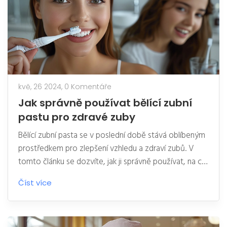
kvě, 26 2024,
0 Komentáře
Jak správně používat bělící zubní
pastu pro zdravé zuby
Bělící zubní pasta se v poslední době stává oblíbeným
prostředkem pro zlepšení vzhledu a zdraví zubů. V
tomto článku se dozvíte, jak ji správně používat, na co
si dát pozor a jaké jsou její výhody i možná rizika.
Číst více
Přinášíme také zajímavé tipy a triky pro dosažení
nejlepšího výsledku.