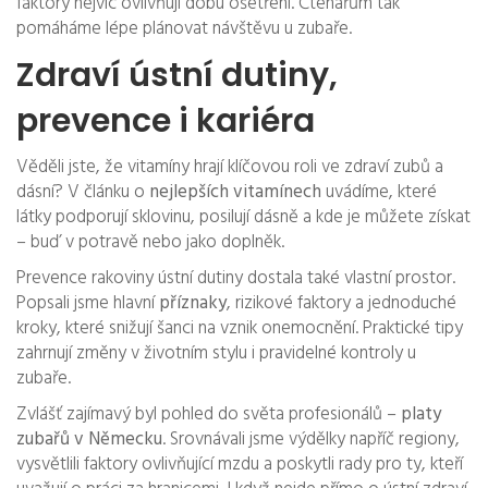
faktory nejvíc ovlivňují dobu ošetření. Čtenářům tak
pomáháme lépe plánovat návštěvu u zubaře.
Zdraví ústní dutiny,
prevence i kariéra
Věděli jste, že vitamíny hrají klíčovou roli ve zdraví zubů a
dásní? V článku o
nejlepších vitamínech
uvádíme, které
látky podporují sklovinu, posilují dásně a kde je můžete získat
– buď v potravě nebo jako doplněk.
Prevence rakoviny ústní dutiny dostala také vlastní prostor.
Popsali jsme hlavní
příznaky
, rizikové faktory a jednoduché
kroky, které snižují šanci na vznik onemocnění. Praktické tipy
zahrnují změny v životním stylu i pravidelné kontroly u
zubaře.
Zvlášť zajímavý byl pohled do světa profesionálů –
platy
zubařů v Německu
. Srovnávali jsme výdělky napříč regiony,
vysvětlili faktory ovlivňující mzdu a poskytli rady pro ty, kteří