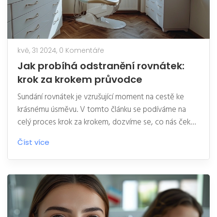
kvě, 31 2024,
0 Komentáře
Jak probíhá odstranění rovnátek:
krok za krokem průvodce
Sundání rovnátek je vzrušující moment na cestě ke
krásnému úsměvu. V tomto článku se podíváme na
celý proces krok za krokem, dozvíme se, co nás čeká
v ordinaci ortodontisty, jak se připravit a co dělat po
Číst více
sundání rovnátek pro udržení skvělého výsledku.