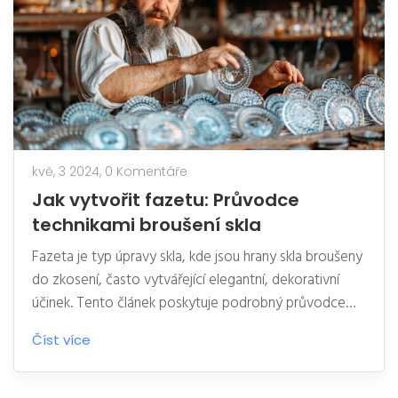
kvě, 3 2024,
0 Komentáře
Jak vytvořit fazetu: Průvodce
technikami broušení skla
Fazeta je typ úpravy skla, kde jsou hrany skla broušeny
do zkosení, často vytvářející elegantní, dekorativní
účinek. Tento článek poskytuje podrobný průvodce
různými technikami a nástroji potřebnými pro
Číst více
vytvoření fazety. Také se dozvíte, jaké typy skla jsou
pro fazetování nejvhodnější a jak se postarat o
broušené sklo. Navíc, poradíme vám, jak předejít