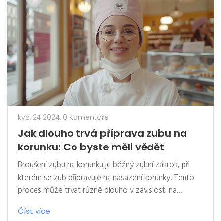
kvě, 24 2024,
0 Komentáře
Jak dlouho trvá příprava zubu na
korunku: Co byste měli vědět
Broušení zubu na korunku je běžný zubní zákrok, při
kterém se zub připravuje na nasazení korunky. Tento
proces může trvat různě dlouho v závislosti na
složitosti případu a zkušenostech zubního lékaře.
Číst více
Článek se zabývá všemi aspekty této procedury,