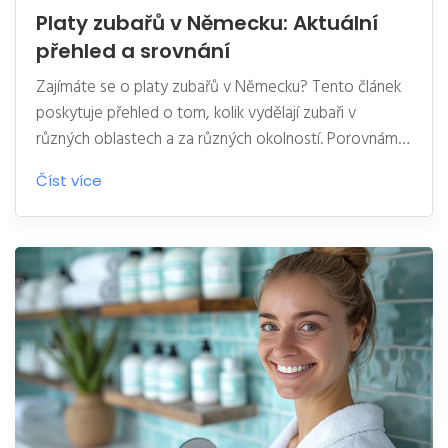
Platy zubařů v Německu: Aktuální
přehled a srovnání
Zajímáte se o platy zubařů v Německu? Tento článek
poskytuje přehled o tom, kolik vydělají zubaři v
různých oblastech a za různých okolností. Porovnáme
také platy s jinými zeměmi a objasníme, jaké faktory
Číst více
ovlivňují výši příjmu. Naleznete zde také užitečné tipy
pro zubaře, kteří uvažují o práci v Německu.