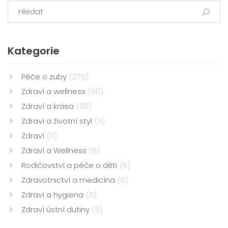
běžným chybám, které mohou během broušení nastat.
Kategorie
Péče o zuby
(275)
Zdraví a wellness
(60)
Zdraví a krása
(30)
Zdraví a životní styl
(11)
Zdraví
(11)
Zdraví a Wellness
(8)
Rodičovství a péče o děti
(6)
Zdravotnictví a medicína
(6)
Zdraví a hygiena
(5)
Zdraví ústní dutiny
(5)