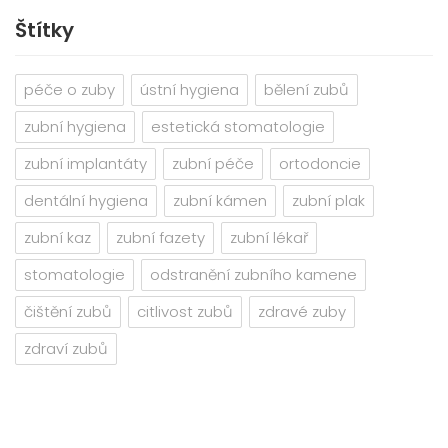
Štítky
péče o zuby
ústní hygiena
bělení zubů
zubní hygiena
estetická stomatologie
zubní implantáty
zubní péče
ortodoncie
dentální hygiena
zubní kámen
zubní plak
zubní kaz
zubní fazety
zubní lékař
stomatologie
odstranění zubního kamene
čištění zubů
citlivost zubů
zdravé zuby
zdraví zubů