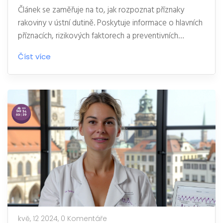
Článek se zaměřuje na to, jak rozpoznat příznaky
rakoviny v ústní dutině. Poskytuje informace o hlavních
příznacích, rizikových faktorech a preventivních
opatřeních, které mohou snížit riziko vzniku tohoto
Číst více
onemocnění. Praktické tipy a zajímavosti pomohou
čtenářům lépe pochopit, jak se chránit a kdy vyhledat
odbornou pomoc.
kvě, 12 2024,
0 Komentáře