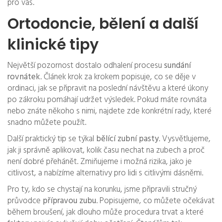
pro vás.
Ortodoncie, bělení a další
klinické tipy
Největší pozornost dostalo odhalení procesu
sundání
rovnátek
. Článek krok za krokem popisuje, co se děje v
ordinaci, jak se připravit na poslední návštěvu a které úkony
po zákroku pomáhají udržet výsledek. Pokud máte rovnáta
nebo znáte někoho s nimi, najdete zde konkrétní rady, které
snadno můžete použít.
Další praktický tip se týkal
bělící zubní pasty
. Vysvětlujeme,
jak ji správně aplikovat, kolik času nechat na zubech a proč
není dobré přehánět. Zmiňujeme i možná rizika, jako je
citlivost, a nabízíme alternativy pro lidi s citlivými dásněmi.
Pro ty, kdo se chystají na korunku, jsme připravili stručný
průvodce
přípravou zubu
. Popisujeme, co můžete očekávat
během broušení, jak dlouho může procedura trvat a které