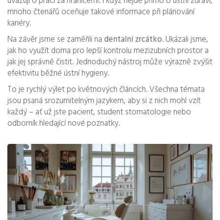
uvažují o práci za hranicemi. I když nejde přímo o ústní zdraví,
mnoho čtenářů oceňuje takové informace při plánování
kariéry.
Na závěr jsme se zaměřili na
dentalní zrcátko
. Ukázali jsme,
jak ho využít doma pro lepší kontrolu mezizubních prostor a
jak jej správně čistit. Jednoduchý nástroj může výrazně zvýšit
efektivitu běžné ústní hygieny.
To je rychlý výlet po květnových článcích. Všechna témata
jsou psaná srozumitelným jazykem, aby si z nich mohl vzít
každý – ať už jste pacient, student stomatologie nebo
odborník hledající nové poznatky.