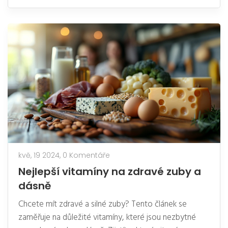
včetně toho, co můžete očekávat během a po
zákroku, a praktických tipů pro pacienty.
kvě, 19 2024,
0 Komentáře
Nejlepší vitamíny na zdravé zuby a
dásně
Chcete mít zdravé a silné zuby? Tento článek se
zaměřuje na důležité vitamíny, které jsou nezbytné