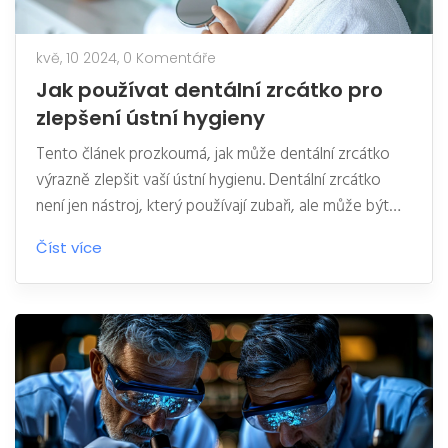
kvě, 10 2024,
0 Komentáře
Jak používat dentální zrcátko pro
zlepšení ústní hygieny
Tento článek prozkoumá, jak může dentální zrcátko
výrazně zlepšit vaší ústní hygienu. Dentální zrcátko
není jen nástroj, který používají zubaři, ale může být
užitečný i pro každodenní použití doma. Zjistíte, jak
Číst více
správně používat dentální zrcátko k identifikaci
problémových oblastí ve vaší ústní dutině, jak ho čistit
a udržovat, a jaké jsou další praktické tipy pro
maximální využití tohoto jednoduchého nástroje.