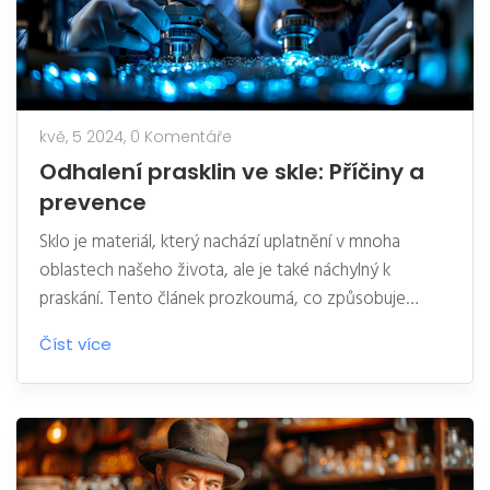
kvě, 5 2024,
0 Komentáře
Odhalení prasklin ve skle: Příčiny a
prevence
Sklo je materiál, který nachází uplatnění v mnoha
oblastech našeho života, ale je také náchylný k
praskání. Tento článek prozkoumá, co způsobuje
praskání skla, jaké typy skla jsou na praskliny nejvíce
Číst více
citlivé, a jaké kroky můžeme podniknout, aby se
minimalizovalo riziko poškození. Zjistíme také, jak
moderní technologie přispívají k posilování skla. Článek
poskytne užitečné tipy pro každodenní zacházení se
sklem, aby sloužilo co nejdéle.