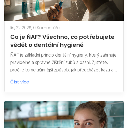
lis, 22 2025,
0 Komentáře
Co je ŇAF? Všechno, co potřebujete
vědět o dentální hygieně
ŇAF je základní princip dentální hygieny, který zahrnuje
pravidelné a správné čištění zubů a dásní. Zjistěte,
proč je to nejúčinnější způsob, jak předcházet kazu a
zánětům, a jak ho správně aplikovat každý den.
Číst více