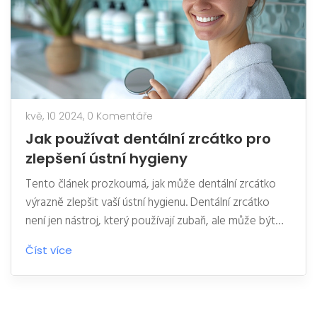
kvě, 10 2024,
0 Komentáře
Jak používat dentální zrcátko pro
zlepšení ústní hygieny
Tento článek prozkoumá, jak může dentální zrcátko
výrazně zlepšit vaší ústní hygienu. Dentální zrcátko
není jen nástroj, který používají zubaři, ale může být
užitečný i pro každodenní použití doma. Zjistíte, jak
Číst více
správně používat dentální zrcátko k identifikaci
problémových oblastí ve vaší ústní dutině, jak ho čistit
a udržovat, a jaké jsou další praktické tipy pro
maximální využití tohoto jednoduchého nástroje.