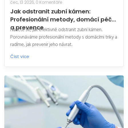
čec, 13 2026,
0 Komentáře
Jak odstranit zubní kámen:
Profesionální metody, domácí péče
a prevence
Naučte se, jak efektivně odstranit zubní kámen.
Porovnáváme profesionální metody s domácími triky a
radíme, jak prevenir jeho návrat.
Číst více