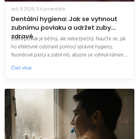
led, 9 2026,
0 Komentáře
Dentální hygiena: Jak se vyhnout
zubnímu povlaku a udržet zuby
zdravé
Zubní povlak je běžný, ale nebezpečný. Naučte se, jak
ho efektivně odstranit pomocí správné hygieny,
fluoridové pasty a zubní niti, abyste se vyhnuli kámen,
zánětům a ztrátě zubů.
Číst více