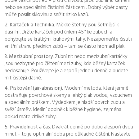
podle vašich potřeb – proti citlivosti, proti zubnímu kameni
nebo se speciálními čisticími částicemi. Dobrý výběr pasty
může posílit sklovinu a snížit riziko kazů.
2. Kartáček a technika.
Měkké štětiny jsou šetrnější k
dásním. Držte kartáček pod úhlem 45° ke zubech a
pohybujte se krátkými kruhovými tahy. Nezapomeňte čistit i
vnitřní stranu předních zubů – tam se často hromadí plak.
3. Mezizubní prostory.
Zubní nit nebo mezizubní kartáčky
jsou nezbytné pro čištění mezi zuby, kde běžný kartáček
nedosahuje. Používejte je alespoň jednou denně a budete
mít čistější dásně.
4. Pískování (air‑abrasion).
Moderní metoda, která jemně
odstraňuje povrchové skvrny a lehký plak vodou, vzduchem
a speciálním práškem. Výsledkem je hladší povrch zubu a
svěží úsměv. Ideální doplněk k běžné hygieně, zejména
pokud máte citlivé zuby.
5. Pravidelnost a čas.
Dvakrát denně po dobu alespoň dvou
minut – to je optimální doba pro důkladné čištění. Nastavte