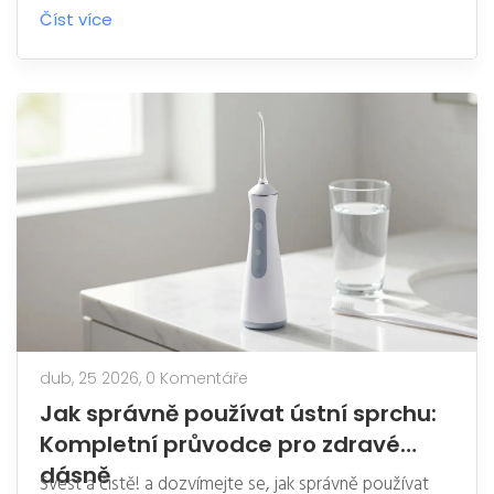
kartáčky.
Číst více
dub, 25 2026,
0 Komentáře
Jak správně používat ústní sprchu:
Kompletní průvodce pro zdravé
dásně
Svest a čistě! a dozvímejte se, jak správně používat