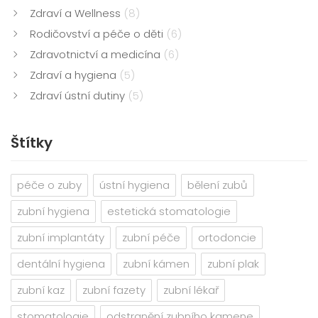
Zdraví a Wellness
(8)
Rodičovství a péče o děti
(6)
Zdravotnictví a medicína
(6)
Zdraví a hygiena
(5)
Zdraví ústní dutiny
(5)
Štítky
péče o zuby
ústní hygiena
bělení zubů
zubní hygiena
estetická stomatologie
zubní implantáty
zubní péče
ortodoncie
dentální hygiena
zubní kámen
zubní plak
zubní kaz
zubní fazety
zubní lékař
stomatologie
odstranění zubního kamene