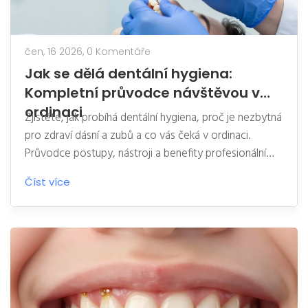
čen, 16 2026,
0 Komentáře
Jak se dělá dentální hygiena:
Kompletní průvodce návštěvou v
ordinaci
Zjistěte, jak probíhá dentální hygiena, proč je nezbytná
pro zdraví dásní a zubů a co vás čeká v ordinaci.
Průvodce postupy, nástroji a benefity profesionální
péče.
Číst více