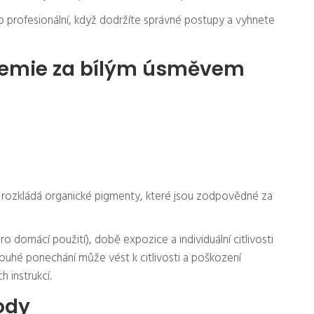
o profesionální, když dodržíte správné postupy a vyhnete
Chemie za bílým úsměvem
y a rozkládá organické pigmenty, které jsou zodpovědné za
o domácí použití), době expozice a individuální citlivosti
louhé ponechání může vést k citlivosti a poškození
 instrukcí.
ody