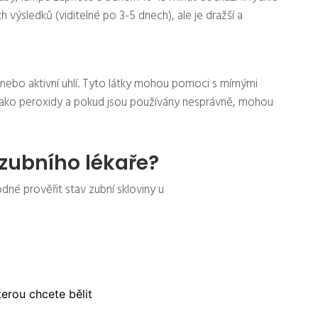
h výsledků (viditelné po 3-5 dnech), ale je dražší a
 nebo aktivní uhlí. Tyto látky mohou pomoci s mírnými
í jako peroxidy a pokud jsou používány nesprávně, mohou
zubního lékaře?
dné prověřit stav zubní skloviny u
terou chcete bělit