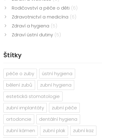
Rodičovství a péče o děti
(6)
Zdravotnictví a medicína
(6)
Zdraví a hygiena
(5)
Zdraví ústní dutiny
(5)
Štítky
péče o zuby
ústní hygiena
bělení zubů
zubní hygiena
estetická stomatologie
zubní implantáty
zubní péče
ortodoncie
dentální hygiena
zubní kámen
zubní plak
zubní kaz