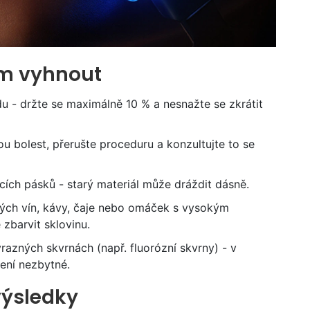
im vyhnout
idu - držte se maximálně 10 % a nesnažte se zkrátit
rou bolest, přerušte proceduru a konzultujte to se
ích pásků - starý materiál může dráždit dásně.
ých vín, kávy, čaje nebo omáček s vysokým
zbarvit sklovinu.
razných skvrnách (např. fluorózní skvrny) - v
ření nezbytné.
výsledky