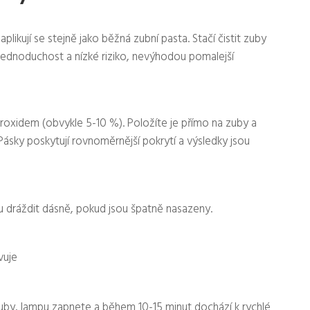
likují se stejně jako běžná zubní pasta. Stačí čistit zuby
jednoduchost a nízké riziko, nevýhodou pomalejší
roxidem (obvykle 5-10 %). Položíte je přímo na zuby a
ásky poskytují rovnoměrnější pokrytí a výsledky jsou
u dráždit dásně, pokud jsou špatně nasazeny.
vuje
zuby, lampu zapnete a během 10-15 minut dochází k rychlé