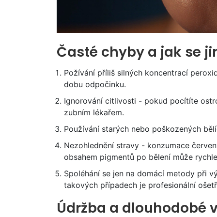
Časté chyby a jak se j
Požívání příliš silných koncentrací perox
dobu odpočinku.
Ignorování citlivosti - pokud pocítíte ost
zubním lékařem.
Používání starých nebo poškozených bělíc
Nezohlednění stravy - konzumace červen
obsahem pigmentů po bělení může rychle 
Spoléhání se jen na domácí metody při vý
takových případech je profesionální ošet
Údržba a dlouhodobé 