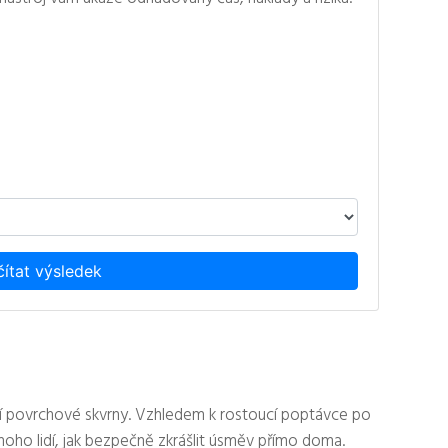
ítat výsledek
raní povrchové skvrny. Vzhledem k rostoucí poptávce po
oho lidí, jak bezpečně zkrášlit úsměv přímo doma.