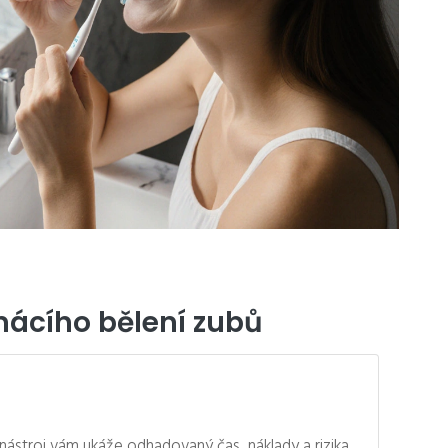
mácího bělení zubů
ástroj vám ukáže odhadovaný čas, náklady a rizika.