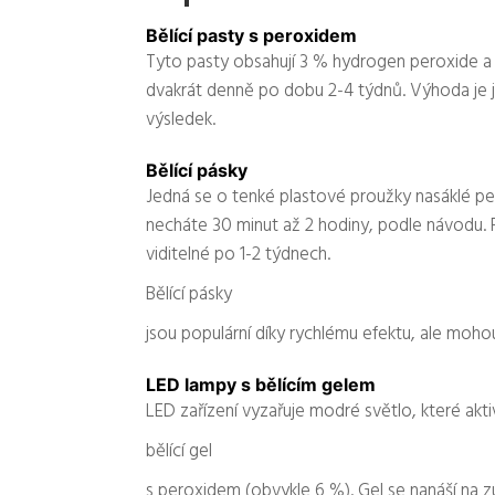
Bělící pasty s peroxidem
Tyto pasty obsahují 3 % hydrogen peroxide a ap
dvakrát denně po dobu 2-4 týdnů. Výhoda je 
výsledek.
Bělící pásky
Jedná se o tenké plastové proužky nasáklé pe
necháte 30 minut až 2 hodiny, podle návodu. P
viditelné po 1-2 týdnech.
Bělící pásky
jsou populární díky rychlému efektu, ale moho
LED lampy s bělícím gelem
LED zařízení vyzařuje modré světlo, které akti
bělící gel
s peroxidem (obvykle 6 %). Gel se nanáší na 