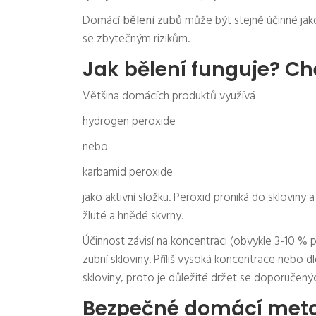
Domácí
bělení zubů
může být stejně účinné jak
se zbytečným rizikům.
Jak bělení funguje? 
Většina domácích produktů využívá
hydrogen peroxide
nebo
karbamid peroxide
jako aktivní složku. Peroxid proniká do sklovin
žluté a hnědé skvrny.
Účinnost závisí na koncentraci (obvykle 3-10 % pr
zubní skloviny. Příliš vysoká koncentrace nebo d
skloviny, proto je důležité držet se doporučených
Bezpečné domácí met