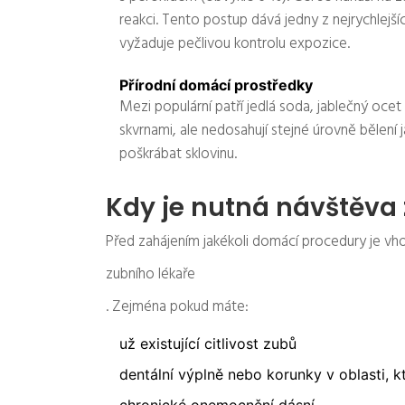
reakci. Tento postup dává jedny z nejrychlejšíc
vyžaduje pečlivou kontrolu expozice.
Přírodní domácí prostředky
Mezi populární patří jedlá soda, jablečný ocet
skvrnami, ale nedosahují stejné úrovně bělen
poškrábat sklovinu.
Kdy je nutná návštěva 
Před zahájením jakékoli domácí procedury je vho
zubního lékaře
. Zejména pokud máte:
už existující citlivost zubů
dentální výplně nebo korunky v oblasti, k
chronické onemocnění dásní