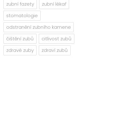
zubní fazety
zubní lékař
stomatologie
odstranění zubního kamene
čištění zubů
citlivost zubů
zdravé zuby
zdraví zubů