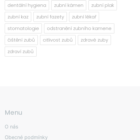
dentální hygiena
zubní kámen
zubní plak
zubní kaz
zubní fazety
zubní lékař
stomatologie
odstranění zubního kamene
čištění zubů
citlivost zubů
zdravé zuby
zdraví zubů
Menu
O nás
Obecné podmínky