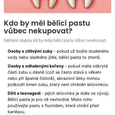
Kdo by měl bělící pastu
vůbec nekupovat?
Některé skupiny lidí by měly bělící pastu vůbec nevěnovat:
Osoby s citlivými zuby
- pokud už bojíte studeného
vody nebo sladkého jídla, bělící pasta to zhorší.
Osoby s odhalenými kořeny
- pokud máte odkryté
části zubu u dásně (což se často stává s věkem
nebo při špatné čistotě), abrazivní látky mohou
poškodit kmen zubu, který není chráněn sklovinkou.
Děti a teenagedi
- jejich sklovinka je stále ve vývoji.
Bělící pasta je pro ně nevhodná. Místo toho
používejte pastu s fluoridem, která chrání před
kariésou.