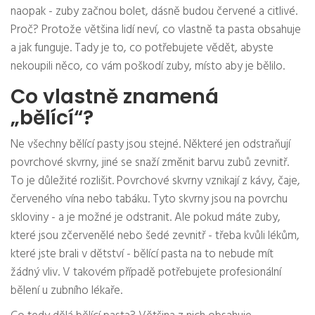
naopak - zuby začnou bolet, dásně budou červené a citlivé.
Proč? Protože většina lidí neví, co vlastně ta pasta obsahuje
a jak funguje. Tady je to, co potřebujete vědět, abyste
nekoupili něco, co vám poškodí zuby, místo aby je bělilo.
Co vlastně znamená
„bělící“?
Ne všechny bělící pasty jsou stejné. Některé jen odstraňují
povrchové skvrny, jiné se snaží změnit barvu zubů zevnitř.
To je důležité rozlišit. Povrchové skvrny vznikají z kávy, čaje,
červeného vína nebo tabáku. Tyto skvrny jsou na povrchu
skloviny - a je možné je odstranit. Ale pokud máte zuby,
které jsou zčervenělé nebo šedé zevnitř - třeba kvůli lékům,
které jste brali v dětství - bělící pasta na to nebude mít
žádný vliv. V takovém případě potřebujete profesionální
bělení u zubního lékaře.