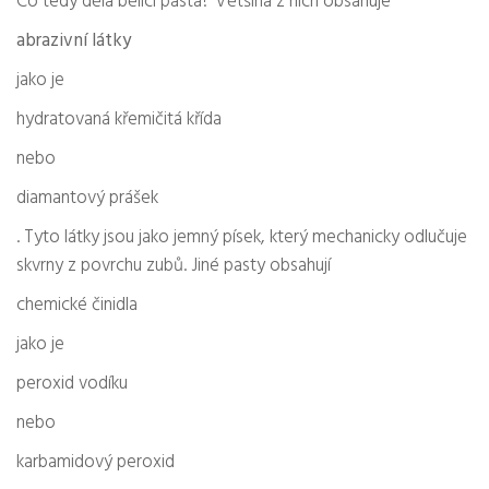
Co tedy dělá bělící pasta? Většina z nich obsahuje
abrazivní látky
jako je
hydratovaná křemičitá křída
nebo
diamantový prášek
. Tyto látky jsou jako jemný písek, který mechanicky odlučuje
skvrny z povrchu zubů. Jiné pasty obsahují
chemické činidla
jako je
peroxid vodíku
nebo
karbamidový peroxid