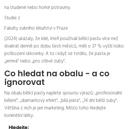
na studené nebo horké potraviny.
Studie z
Fakulty zubního lékařství v Praze
(2024) ukázaly, že lidé, kteří používali bělící pastu více než
dvakrát denně po dobu šesti měsíců, měli o 37 % vyšší riziko
poškození sklovinky. A to i když se tvrdilo, že pasta je
„jemná“ nebo „pro citlivé zuby“.
Co hledat na obalu - a co
ignorovat
Na obalu bělící pasty najdete spoustu výrazů: „profesionální
bělení“, „diamantový efekt“, „bílá jiskra“, „14 dní bělší zuby“.
Většina z nich je jen marketing. Místo toho hledejte
konkrétní látky.
Hledejte: