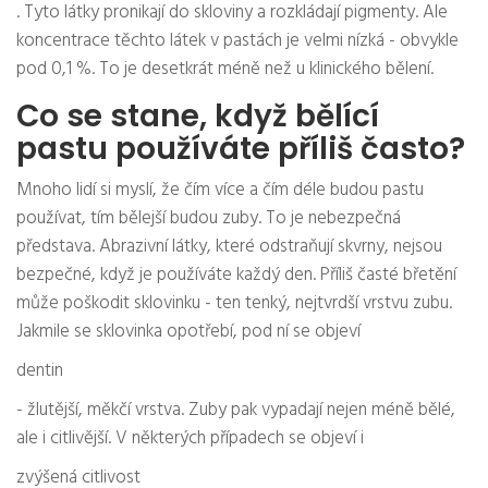
. Tyto látky pronikají do skloviny a rozkládají pigmenty. Ale
koncentrace těchto látek v pastách je velmi nízká - obvykle
pod 0,1 %. To je desetkrát méně než u klinického bělení.
Co se stane, když bělící
pastu používáte příliš často?
Mnoho lidí si myslí, že čím více a čím déle budou pastu
používat, tím bělejší budou zuby. To je nebezpečná
představa. Abrazivní látky, které odstraňují skvrny, nejsou
bezpečné, když je používáte každý den. Příliš časté břetění
může poškodit sklovinku - ten tenký, nejtvrdší vrstvu zubu.
Jakmile se sklovinka opotřebí, pod ní se objeví
dentin
- žlutější, měkčí vrstva. Zuby pak vypadají nejen méně bělé,
ale i citlivější. V některých případech se objeví i
zvýšená citlivost