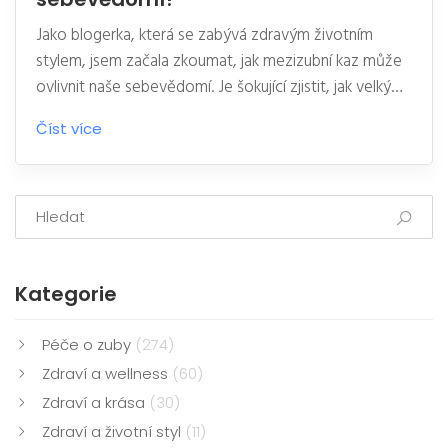
Jako blogerka, která se zabývá zdravým životním
stylem, jsem začala zkoumat, jak mezizubní kaz může
ovlivnit naše sebevědomí. Je šokující zjistit, jak velký
vliv může mít tento typ zubního kazu na naší vlastní
Číst více
sebeúctu. Na našem webu jsem napsala detailní článek
o tomto tématu, který poskytuje tipy na prevenci
mezizubního kazu a zároveň zvyšuje naše
sebevědomí. Přidejte se ke mně a naučte se, jak si
chránit svůj úsměv.
Kategorie
Péče o zuby
(274)
Zdraví a wellness
(60)
Zdraví a krása
(30)
Zdraví a životní styl
(11)