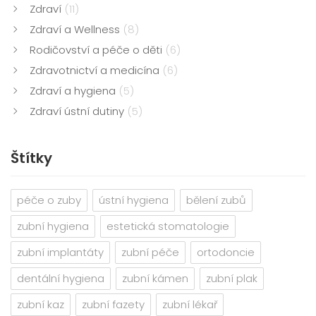
Zdraví
(11)
Zdraví a Wellness
(8)
Rodičovství a péče o děti
(6)
Zdravotnictví a medicína
(6)
Zdraví a hygiena
(5)
Zdraví ústní dutiny
(5)
Štítky
péče o zuby
ústní hygiena
bělení zubů
zubní hygiena
estetická stomatologie
zubní implantáty
zubní péče
ortodoncie
dentální hygiena
zubní kámen
zubní plak
zubní kaz
zubní fazety
zubní lékař