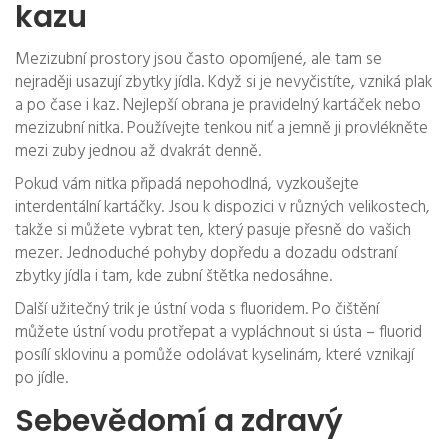
kazu
Mezizubní prostory jsou často opomíjené, ale tam se
nejraději usazují zbytky jídla. Když si je nevyčistíte, vzniká plak
a po čase i kaz. Nejlepší obrana je pravidelný kartáček nebo
mezizubní nitka. Používejte tenkou niť a jemně ji provlékněte
mezi zuby jednou až dvakrát denně.
Pokud vám nitka připadá nepohodlná, vyzkoušejte
interdentální kartáčky. Jsou k dispozici v různých velikostech,
takže si můžete vybrat ten, který pasuje přesně do vašich
mezer. Jednoduché pohyby dopředu a dozadu odstraní
zbytky jídla i tam, kde zubní štětka nedosáhne.
Další užitečný trik je ústní voda s fluoridem. Po čištění
můžete ústní vodu protřepat a vypláchnout si ústa – fluorid
posílí sklovinu a pomůže odolávat kyselinám, které vznikají
po jídle.
Sebevědomí a zdravý