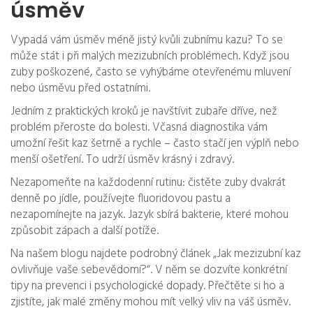
úsměv
Vypadá vám úsměv méně jistý kvůli zubnímu kazu? To se
může stát i při malých mezizubních problémech. Když jsou
zuby poškozené, často se vyhýbáme otevřenému mluvení
nebo úsměvu před ostatními.
Jedním z praktických kroků je navštívit zubaře dříve, než
problém přeroste do bolesti. Včasná diagnostika vám
umožní řešit kaz šetrně a rychle – často stačí jen výplň nebo
menší ošetření. To udrží úsměv krásný i zdravý.
Nezapomeňte na každodenní rutinu: čistěte zuby dvakrát
denně po jídle, používejte fluoridovou pastu a
nezapomínejte na jazyk. Jazyk sbírá bakterie, které mohou
způsobit zápach a další potíže.
Na našem blogu najdete podrobný článek „Jak mezizubní kaz
ovlivňuje vaše sebevědomí?“. V něm se dozvíte konkrétní
tipy na prevenci i psychologické dopady. Přečtěte si ho a
zjistíte, jak malé změny mohou mít velký vliv na váš úsměv.