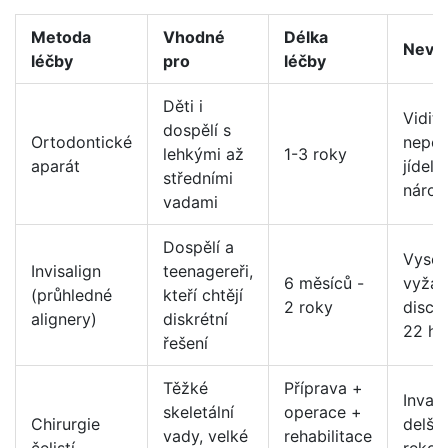
Metoda
Vhodné
Délka
Nevý
léčby
pro
léčby
Děti i
Vidite
dospělí s
Ortodontické
nepoh
lehkými až
1-3 roky
aparát
jídeli
středními
nárok
vadami
Dospělí a
Vysok
Invisalign
teenagereři,
6 měsíců -
vyžad
(průhledné
kteří chtějí
2 roky
discip
alignery)
diskrétní
22 ho
řešení
Těžké
Příprava +
Invasi
skeletální
operace +
Chirurgie
delší
vady, velké
rehabilitace