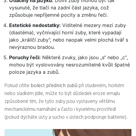
Otlačiny na jazyku:
Dolní zuby mohou být tak
vysunuté, že tlačí na zadní část jazyka, což
způsobuje nepříjemné pocity a změnu řeči.
Estetické nedostatky:
Viditelné mezery mezi zuby
(diastéma), vyčnívající horní zuby, které vypadají
jako „králíčí zuby", nebo naopak velmi plochá tvář s
nevýraznou bradou.
Poruchy řeči:
Některé zvuky, jako jsou „s“ nebo „c“,
mohou být vyslovovány nesrozumitelně kvůli špatné
poloze jazyka a zubů.
Pokud cítíte
bolest předních zubů
při studeném, horkém
nebo sladkém jídle, může to být důsledek eroze emajlu
způsobené tím, že tyto zuby jsou vystaveny většímu
mechanickému namáhání a často i kyselému prostředí
(pokud dýcháte ústy a sucho v ústech podporuje bakterie).