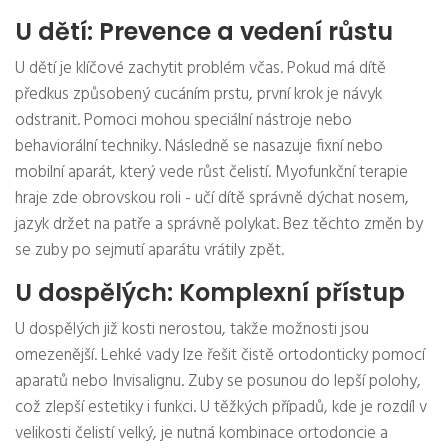
U dětí: Prevence a vedení růstu
U dětí je klíčové zachytit problém včas. Pokud má dítě
předkus způsobený cucáním prstu, první krok je návyk
odstranit. Pomoci mohou speciální nástroje nebo
behaviorální techniky. Následně se nasazuje fixní nebo
mobilní aparát, který vede růst čelistí. Myofunkční terapie
hraje zde obrovskou roli - učí dítě správně dýchat nosem,
jazyk držet na patře a správně polykat. Bez těchto změn by
se zuby po sejmutí aparátu vrátily zpět.
U dospělých: Komplexní přístup
U dospělých již kosti nerostou, takže možnosti jsou
omezenější. Lehké vady lze řešit čistě ortodonticky pomocí
aparatů nebo Invisalignu. Zuby se posunou do lepší polohy,
což zlepší estetiky i funkci. U těžkých případů, kde je rozdíl v
velikosti čelistí velký, je nutná kombinace ortodoncie a