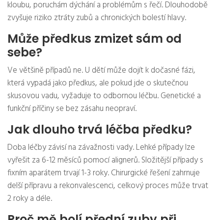
kloubu, poruchám dýchání a problémům s řečí. Dlouhodobě
zvyšuje riziko ztráty zubů a chronických bolestí hlavy.
Může předkus zmizet sám od
sebe?
Ve většině případů ne. U dětí může dojít k dočasné fázi,
která vypadá jako předkus, ale pokud jde o skutečnou
skusovou vadu, vyžaduje to odbornou léčbu. Genetické a
funkční příčiny se bez zásahu neopraví.
Jak dlouho trvá léčba předku?
Doba léčby závisí na závažnosti vady. Lehké případy lze
vyřešit za 6-12 měsíců pomocí alignerů. Složitější případy s
fixním aparátem trvají 1-3 roky. Chirurgické řešení zahrnuje
delší přípravu a rekonvalescenci, celkový proces může trvat
2 roky a déle.
Proč mě bolí přední zuby při