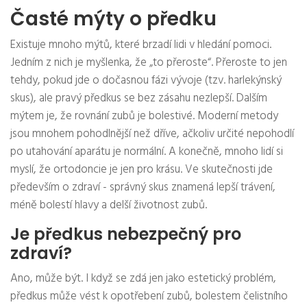
Časté mýty o předku
Existuje mnoho mýtů, které brzadí lidi v hledání pomoci.
Jedním z nich je myšlenka, že „to přeroste“. Přeroste to jen
tehdy, pokud jde o dočasnou fázi vývoje (tzv. harlekýnský
skus), ale pravý předkus se bez zásahu nezlepší. Dalším
mýtem je, že rovnání zubů je bolestivé. Moderní metody
jsou mnohem pohodlnější než dříve, ačkoliv určité nepohodlí
po utahování aparátu je normální. A konečně, mnoho lidí si
myslí, že ortodoncie je jen pro krásu. Ve skutečnosti jde
především o zdraví - správný skus znamená lepší trávení,
méně bolestí hlavy a delší životnost zubů.
Je předkus nebezpečný pro
zdraví?
Ano, může být. I když se zdá jen jako estetický problém,
předkus může vést k opotřebení zubů, bolestem čelistního