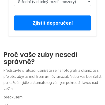
Zjistit doporučení
Proč vaše zuby nesedí
správně?
Představte si situaci: usmíváte se na fotografii a okamžitě si
0%
přejete, abyste mohli ten úsměv smazat. Nebo vás bolí čelist
po každém jídle a stomatolog vám jen pokroutí hlavou nad
Index komplexity
vaším
--
předkusem