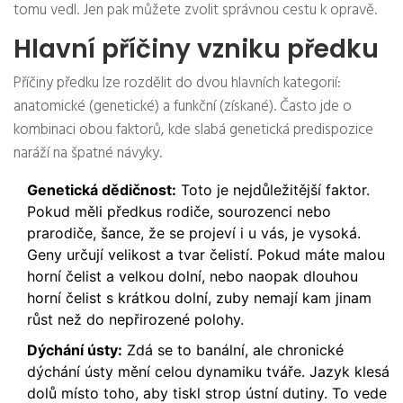
tomu vedl. Jen pak můžete zvolit správnou cestu k opravě.
Hlavní příčiny vzniku předku
Příčiny předku lze rozdělit do dvou hlavních kategorií:
anatomické (genetické) a funkční (získané). Často jde o
kombinaci obou faktorů, kde slabá genetická predispozice
naráží na špatné návyky.
Genetická dědičnost:
Toto je nejdůležitější faktor.
Pokud měli předkus rodiče, sourozenci nebo
prarodiče, šance, že se projeví i u vás, je vysoká.
Geny určují velikost a tvar čelistí. Pokud máte malou
horní čelist a velkou dolní, nebo naopak dlouhou
horní čelist s krátkou dolní, zuby nemají kam jinam
růst než do nepřirozené polohy.
Dýchání ústy:
Zdá se to banální, ale chronické
dýchání ústy mění celou dynamiku tváře. Jazyk klesá
dolů místo toho, aby tiskl strop ústní dutiny. To vede