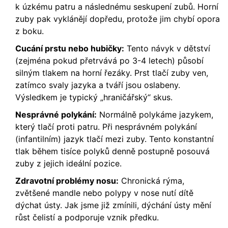
k úzkému patru a následnému seskupení zubů. Horní
zuby pak vyklánějí dopředu, protože jim chybí opora
z boku.
Cucání prstu nebo hubičky:
Tento návyk v dětství
(zejména pokud přetrvává po 3-4 letech) působí
silným tlakem na horní řezáky. Prst tlačí zuby ven,
zatímco svaly jazyka a tváří jsou oslabeny.
Výsledkem je typický „hraničářský“ skus.
Nesprávné polykání:
Normálně polykáme jazykem,
který tlačí proti patru. Při nesprávném polykání
(infantilním) jazyk tlačí mezi zuby. Tento konstantní
tlak během tisíce polyků denně postupně posouvá
zuby z jejich ideální pozice.
Zdravotní problémy nosu:
Chronická rýma,
zvětšené mandle nebo polypy v nose nutí dítě
dýchat ústy. Jak jsme již zmínili, dýchání ústy mění
růst čelistí a podporuje vznik předku.