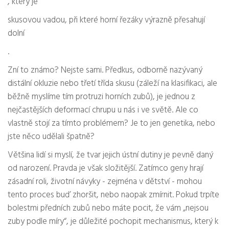
, který je
ANALÝZA PŘÍČIN
skusovou vadou, při které horní řezáky výrazně přesahují
--
dolní
.
Doporučený postup:
Zní to známo? Nejste sami. Předkus, odborně nazývaný
distální okluzie nebo třetí třída skusu (záleží na klasifikaci, ale
běžně myslíme tím protruzi horních zubů), je jednou z
* Tento nástroj slouží pouze pro informační účely a
nejčastějších deformací chrupu u nás i ve světě. Ale co
nenahrazuje odbornou diagnózu stomatologa nebo
vlastně stojí za tímto problémem? Je to jen genetika, nebo
ortodonta. Pro přesné určení léčby je nutné rentgenové
jste něco udělali špatně?
vyšetření a osobní konzultace.
Většina lidí si myslí, že tvar jejich ústní dutiny je pevně daný
od narození. Pravda je však složitější. Zatímco geny hrají
zásadní roli, životní návyky - zejména v dětství - mohou
tento proces buď zhoršit, nebo naopak zmírnit. Pokud trpíte
bolestmi předních zubů nebo máte pocit, že vám „nejsou
zuby podle míry“, je důležité pochopit mechanismus, který k