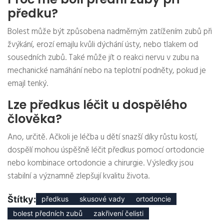
předku?
Bolest může být způsobena nadměrným zatížením zubů při
žvýkání, erozí emajlu kvůli dýchání ústy, nebo tlakem od
sousedních zubů. Také může jít o reakci nervu v zubu na
mechanické namáhání nebo na teplotní podněty, pokud je
emajl tenký.
Lze předkus léčit u dospělého
člověka?
Ano, určitě. Ačkoli je léčba u dětí snazší díky růstu kostí,
dospělí mohou úspěšně léčit předkus pomocí ortodoncie
nebo kombinace ortodoncie a chirurgie. Výsledky jsou
stabilní a významně zlepšují kvalitu života.
Štítky:
předkus
skusové vady
ortodoncie
bolest předních zubů
zakřivení čelisti