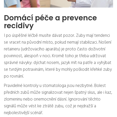
Domácí péče a prevence
recidivy
I po úspěšné léčbě musíte dávat pozor. Zuby mají tendenci
se vracet na původní místo, pokud nemají stabilizaci. Nošení
retaineru (udržovacího aparátu) je proto často doživotní
povinnost, alespoň v noci. Kromě toho je třeba udržovat
správné návyky: dýchat nosem, jazyk mít na patře a vyhýbat
se tvrdým potravinám, které by mohly poškodit křehké zuby
po rovnání.
Pravidelné kontroly u stomatologa jsou nezbytné. Bolest
předních zubů může signalizovat nejen špatný skus, ale i kaz,
zlomeninu nebo onemocnění dásní. Ignorování těchto
signálů může vést ke ztrátě zubu, což je nejdražší a
nejbolestivější scénář.