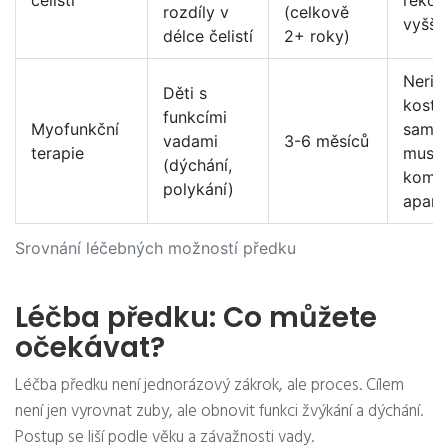
čelistí
rekon
rozdíly v
(celkově
vyšší 
délce čelistí
2+ roky)
Nerie
Děti s
kostn
funkcími
Myofunkční
samos
vadami
3-6 měsíců
terapie
musí 
(dýchání,
kombi
polykání)
apara
Srovnání léčebných možností předku
Léčba předku: Co můžete
očekávat?
Léčba předku není jednorázový zákrok, ale proces. Cílem
není jen vyrovnat zuby, ale obnovit funkci žvýkání a dýchání.
Postup se liší podle věku a závažnosti vady.