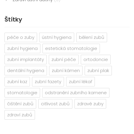
Štítky
péče o zuby
ústní hygiena
bělení zubů
zubní hygiena
estetická stomatologie
zubní implantáty
zubní péče
ortodoncie
dentální hygiena
zubní kámen
zubní plak
zubní kaz
zubní fazety
zubní lékař
stomatologie
odstranění zubního kamene
čištění zubů
citlivost zubů
zdravé zuby
zdraví zubů