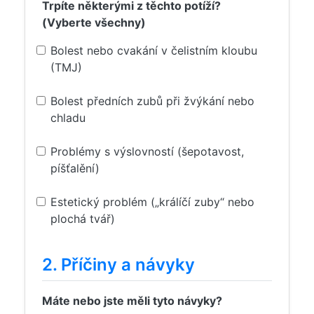
Trpíte některými z těchto potíží?
(Vyberte všechny)
Bolest nebo cvakání v čelistním kloubu
(TMJ)
Bolest předních zubů při žvýkání nebo
chladu
Problémy s výslovností (šepotavost,
píšťalění)
Estetický problém („králíčí zuby“ nebo
plochá tvář)
2. Příčiny a návyky
Máte nebo jste měli tyto návyky?