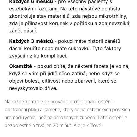
Každých 6 měsíců
- pro všechny pacienty s
estetickými fazetami. Na této návštěvě dentista
zkontroluje stav materiálů, zda nejsou mikrotrhliny,
zda je přilnavost korunek v pořádku a zda nevzniká
zánět dásní.
Každých 3 měsíců
- pokud máte historii zánětů
dásní, kouříte nebo máte cukrovku. Tyto faktory
zvyšují riziko komplikací.
Okamžitě
- pokud cítíte, že některá fazeta je volná,
když se vám při jídlě něco zatíná, nebo když se
objeví bolest, citlivost nebo zbarvení, které se
nevyskytovalo dříve.
Na každé kontrole se provádí i profesionální čištění -
odstranění plaku a kamene, který se na estetických površích
hromadí rychleji než na přirozených zubech. Toto čištění je
bezbolestné a trvá jen 20 minut. Ale je klíčové.