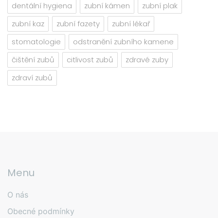
dentální hygiena
zubní kámen
zubní plak
zubní kaz
zubní fazety
zubní lékař
stomatologie
odstranění zubního kamene
čištění zubů
citlivost zubů
zdravé zuby
zdraví zubů
Menu
O nás
Obecné podmínky