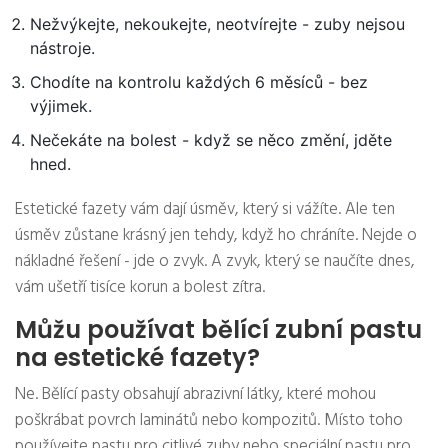
Nežvýkejte, nekoukejte, neotvírejte - zuby nejsou
nástroje.
Chodíte na kontrolu každých 6 měsíců - bez
výjimek.
Nečekáte na bolest - když se něco změní, jděte
hned.
Estetické fazety vám dají úsměv, který si vážíte. Ale ten
úsměv zůstane krásný jen tehdy, když ho chráníte. Nejde o
nákladné řešení - jde o zvyk. A zvyk, který se naučíte dnes,
vám ušetří tisíce korun a bolest zítra.
Můžu používat bělící zubní pastu
na estetické fazety?
Ne. Bělící pasty obsahují abrazivní látky, které mohou
poškrábat povrch laminátů nebo kompozitů. Místo toho
používejte pastu pro citlivé zuby nebo speciální pastu pro