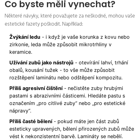
Co byste měli vynechat?
Některé návyky, které považujete za neškodné, mohou vaše
estetické fazety poškodit. Například:
Žvýkání ledu
- i když je vaše korunka z kovu nebo
zirkonie, leda může způsobit mikrotrhliny v
keramice.
Užívání zubů jako nástrojů
- otevírání lahví, trhání
obalů, kousání tužek - to vše může způsobit
rozštěpení laminátu nebo odštěpení kompozitu.
Příliš agresivní čištění
- nečistěte zuby hrubými
pastami s abrazivními částicemi. Hledáte pastu s
označením „pro citlivé zuby“ nebo „pro estetické
nápravy“.
Příliš časté bělení
- pokud máte jen část zubů
esteticky upravených, bělení přirozených zubů může
vést k nekonzistentní barvě. Lamináty se nebělí.