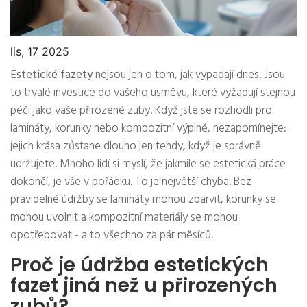
lis, 17 2025
Estetické fazety
nejsou jen o tom, jak vypadají dnes. Jsou
to trvalé investice do vašeho úsměvu, které vyžadují stejnou
péči jako vaše přirozené zuby. Když jste se rozhodli pro
lamináty, korunky nebo kompozitní výplně, nezapomínejte:
jejich krása zůstane dlouho jen tehdy, když je správně
udržujete. Mnoho lidí si myslí, že jakmile se estetická práce
dokončí, je vše v pořádku. To je největší chyba. Bez
pravidelné údržby se lamináty mohou zbarvit, korunky se
mohou uvolnit a kompozitní materiály se mohou
opotřebovat - a to všechno za pár měsíců.
Proč je údržba estetických
fazet jiná než u přirozených
zubů?