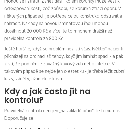
mohou se i ztratit. Zánět dásní kolem korunky může vést k
odkvapování kosti, což způsobí, že korunka ztrácí oporu. V
některých případech je potřeba celou konstrukci odstranit a
nahradit. Náklady na novou laminátovou řadu mohou
dosáhnout 20 000 Kč a více. Je to mnohem dražší než
pravidelná kontrola za 800 Kč.
Ještě horší je, když se problém nezjistí včas. Někteří pacienti
přicházejí na ordinaci až tehdy, když jim laminát spadl - a pak
zjistí, že pod ním je závažný kávový zub nebo infekce. V
takovém případě se nejde jen o estetiku - je třeba léčit zubní
kazy, záněty, až infekce kosti.
Kdy a jak často jít na
kontrolu?
Pravidelná kontrola není jen „na základě přání“. Je to nutnost.
Doporučuje se: