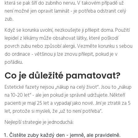
která se pak šíří do zubního nervu. V takovém případě už
není možné jen opravit laminát - je potřeba odstranit celý
zub.
Když se korunka uvolní, nezkoušejte ji přilepit doma. Použití
lepidel z lékárny může obsahovat látky, které poškodí
povrch zubu nebo způsobí alergii. Vezměte korunku s sebou
do ordinace - většinou ji lze znovu přilepit, pokud je v
pořádku.
Co je důležité pamatovat?
Estetické fazety nejsou „nákup na celý život“. Jsou to „nákup
na 10-20 let“ - ale jen pokud je správně udržujete. Někteří
pacienti je mají 25 let a vypadají jako nové. Jiní je ztratili za 5
let, protože si mysleli, že „už to není potřeba“.
Nejlepší strategie je jednoduchá:
Čistěte zuby každý den - jemně, ale pravidelně.