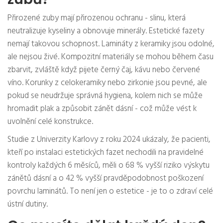
Přirozené zuby mají přirozenou ochranu - slinu, která
neutralizuje kyseliny a obnovuje minerály. Estetické fazety
nemají takovou schopnost. Lamináty z keramiky jsou odolné,
ale nejsou živé. Kompozitní materiály se mohou během času
zbarvit, zvláště když pijete černý čaj, kávu nebo červené
víno. Korunky z celokeramiky nebo zirkonie jsou pevné, ale
pokud se neudržuje správná hygiena, kolem nich se může
hromadit plak a způsobit zánět dásní - což může vést k
uvolnění celé konstrukce.
Studie z Univerzity Karlovy z roku 2024 ukázaly, že pacienti,
kteří po instalaci estetických fazet nechodili na pravidelné
kontroly každých 6 měsíců, měli o 68 % vyšší riziko výskytu
zánětů dásní a o 42 % vyšší pravděpodobnost poškození
povrchu laminátů. To není jen o estetice - je to o zdraví celé
ústní dutiny.