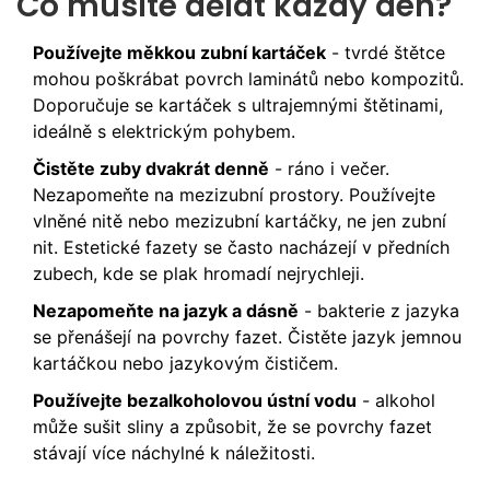
Co musíte dělat každý den?
Používejte měkkou zubní kartáček
- tvrdé štětce
mohou poškrábat povrch laminátů nebo kompozitů.
Doporučuje se kartáček s ultrajemnými štětinami,
ideálně s elektrickým pohybem.
Čistěte zuby dvakrát denně
- ráno i večer.
Nezapomeňte na mezizubní prostory. Používejte
vlněné nitě nebo mezizubní kartáčky, ne jen zubní
nit. Estetické fazety se často nacházejí v předních
zubech, kde se plak hromadí nejrychleji.
Nezapomeňte na jazyk a dásně
- bakterie z jazyka
se přenášejí na povrchy fazet. Čistěte jazyk jemnou
kartáčkou nebo jazykovým čističem.
Používejte bezalkoholovou ústní vodu
- alkohol
může sušit sliny a způsobit, že se povrchy fazet
stávají více náchylné k náležitosti.