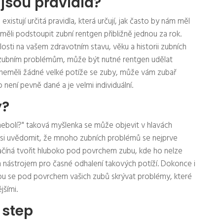
jsou pravidla?
xistují určitá pravidla, která určují, jak často by nám měl
měli podstoupit zubní rentgen přibližně jednou za rok.
osti na vašem zdravotním stavu, věku a historii zubních
m zubním problémům, může být nutné rentgen udělat
ti neměli žádné velké potíže se zuby, může vám zubař
není pevně dané a je velmi individuální.
ý?
 nebolí?" taková myšlenka se může objevit v hlavách
é si uvědomit, že mnoho zubních problémů se nejprve
 začíná tvořit hluboko pod povrchem zubu, kde ho nelze
ým nástrojem pro časné odhalení takových potíží. Dokonce i
u se pod povrchem vašich zubů skrývat problémy, které
jšími.
 step