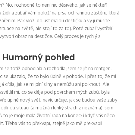
n? No, rozhodně to není nic děsivého, jak se někteří
židli a zubař vám položí na prsa ochrannou zástěru, která
řením. Pak vloží do úst malou destičku a vy ji musíte
ituace na světě, ale stojí to za to). Poté zubař vystřelí
ytvoří obraz na destičce. Celý proces je rychlý a
t: Humorný pohled
 se totiž odhodlala a rozhodla jsem se jít na rentgen.
c se ukázalo, že to bylo úplně v pohodě. I přes to, že mi
 cítila, jak se mi plní sliny a nemůžu ani polknout. Ale
ysvětlil mi, co se děje pod povrchem mých zubů, byla
ře úplně nový svět, navíc určuje, jak se budou vaše zuby
hodlnou situaci (a možná i lehký strach z neznáma) jsem
A to je moje malá životní rada na konec: i když vás něco
it. Třeba vás to překvapí, stejně jako mě překvapil