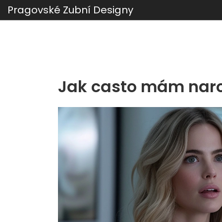
Pragovské Zubní Designy
Jak casto mám naro