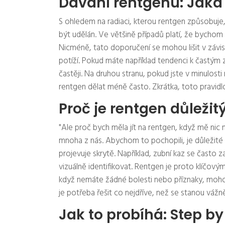
Dávání rentgenu: Jaká 
S ohledem na radiaci, kterou rentgen způsobuje, e
být udělán. Ve většině případů platí, že bychom 
Nicméně, tato doporučení se mohou lišit v závisl
potíží. Pokud máte například tendenci k častý
častěji. Na druhou stranu, pokud jste v minulos
rentgen dělat méně často. Zkrátka, toto pravidlo 
Proč je rentgen důležit
"Ale proč bych měla jít na rentgen, když mě nic
mnoha z nás. Abychom to pochopili, je důležit
projevuje skrytě. Například, zubní kaz se často
vizuálně identifikovat. Rentgen je proto klíčov
když nemáte žádné bolesti nebo příznaky, moho
je potřeba řešit co nejdříve, než se stanou vážně
Jak to probíhá: Step by