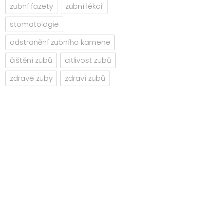
zubní fazety
zubní lékař
stomatologie
odstranění zubního kamene
čištění zubů
citlivost zubů
zdravé zuby
zdraví zubů