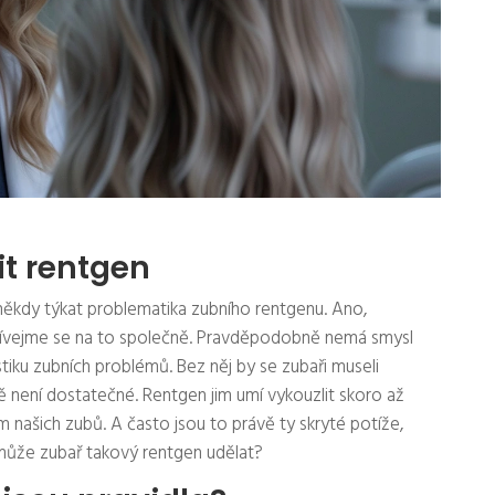
it rentgen
e někdy týkat problematika zubního rentgenu. Ano,
odívejme se na to společně. Pravděpodobně nemá smysl
tiku zubních problémů. Bez něj by se zubaři museli
 není dostatečné. Rentgen jim umí vykouzlit skoro až
našich zubů. A často jsou to právě ty skryté potíže,
m může zubař takový rentgen udělat?