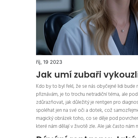
říj, 19 2023
Jak umí zubaři vykouzl
Kdo by to byl řekl, že se nás obyčejné lidi bud
přiznávám, je to trochu netradiční téma, ale p
zdůrazňovat, jak důležitý je rentgen pro diagnos
spoléhat jen na své oči a dotek, což samozřejmě
magický obrázek toho, co se děje pod povrchem 
které nám dělají v životě zle. Ale jak často ná