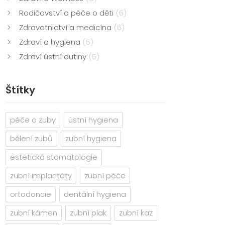
Rodičovství a péče o děti
(6)
Zdravotnictví a medicína
(6)
Zdraví a hygiena
(5)
Zdraví ústní dutiny
(5)
Štítky
péče o zuby
ústní hygiena
bělení zubů
zubní hygiena
estetická stomatologie
zubní implantáty
zubní péče
ortodoncie
dentální hygiena
zubní kámen
zubní plak
zubní kaz