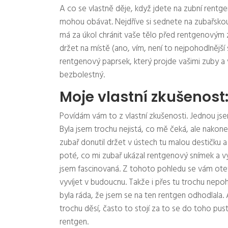
A co se vlastně děje, když jdete na zubní rentge
mohou obávat. Nejdříve si sednete na zubařskou 
má za úkol chránit vaše tělo před rentgenovým zá
držet na místě (ano, vím, není to nejpohodlnější s
rentgenový paprsek, který projde vašimi zuby a v
bezbolestný.
Moje vlastní zkušenos
Povídám vám to z vlastní zkušenosti. Jednou jsem
Byla jsem trochu nejistá, co mě čeká, ale nakone
zubař donutil držet v ústech tu malou destičku a já
poté, co mi zubař ukázal rentgenový snímek a v
jsem fascinovaná. Z tohoto pohledu se vám otev
vyvíjet v budoucnu. Takže i přes tu trochu nepo
byla ráda, že jsem se na ten rentgen odhodlala. 
trochu děsí, často to stojí za to se do toho pust
rentgen.