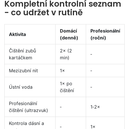
Kompletní kontrolní seznam
- co udržet v rutině
Domácí
Profesionální
Aktivita
(denně)
(roční)
Čištění zubů
2× (2
‑
kartáčkem
min)
Mezizubní nit
1×
‑
1× po
Ústní voda
‑
čištění
Profesionální
‑
1‑2×
čištění (ultrazvuk)
Kontrola dásní a
‑
1×