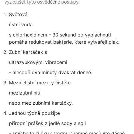
vyzkoušet tyto osvědčené postupy:
Světová
ústní voda
s chlorhexidinem - 30 sekund po vypláchnutí
pomáhá redukovat bakterie, které vytvářejí plak.
Zubní kartáček s
ultrazvukovými vibracemi
- alespoň dva minuty dvakrát denně.
Mezičelistní mezery čistěte
mezizubní nití
nebo mezizubními kartáčky.
Jednou týdně použijte
přírodní prášek z jedlé sody a soli
- smíchejte lžičku s vodou a jemně masírujte dásně