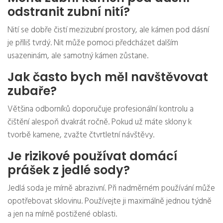
odstranit zubní nití?
Nití se dobře čistí mezizubní prostory, ale kámen pod dásní
je příliš tvrdý. Nit může pomoci předcházet dalším
usazeninám, ale samotný kámen zůstane.
Jak často bych měl navštěvovat
zubaře?
Většina odborníků doporučuje profesionální kontrolu a
čištění alespoň dvakrát ročně. Pokud už máte sklony k
tvorbě kamene, zvažte čtvrtletní návštěvy.
Je rizikové používat domácí
prášek z jedlé sody?
Jedlá soda je mírně abrazivní. Při nadměrném používání může
opotřebovat sklovinu. Používejte ji maximálně jednou týdně
a jen na mírně postižené oblasti.