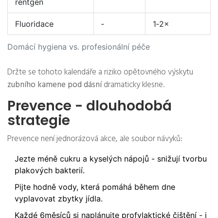
rentgen
Fluoridace
‑
1‑2×
Domácí hygiena vs. profesionální péče
Držte se tohoto kalendáře a riziko opětovného výskytu
zubního kamene pod dásní
dramaticky klesne.
Prevence - dlouhodobá
strategie
Prevence není jednorázová akce, ale soubor návyků:
Jezte méně cukru a kyselých nápojů - snižují tvorbu
plakových bakterií.
Pijte hodně vody, která pomáhá během dne
vyplavovat zbytky jídla.
Každé 6měsíců si naplánujte profylaktické čištění - i