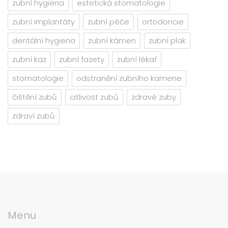
zubní hygiena
estetická stomatologie
zubní implantáty
zubní péče
ortodoncie
dentální hygiena
zubní kámen
zubní plak
zubní kaz
zubní fazety
zubní lékař
stomatologie
odstranění zubního kamene
čištění zubů
citlivost zubů
zdravé zuby
zdraví zubů
Menu