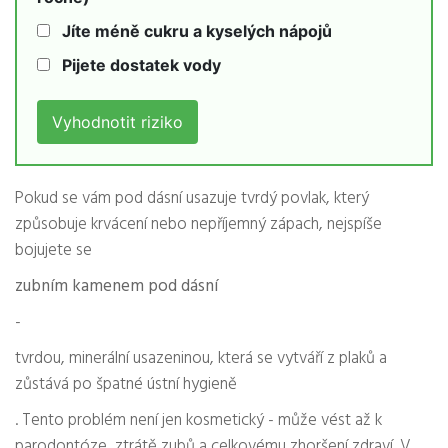
Jíte méně cukru a kyselých nápojů
Pijete dostatek vody
Vyhodnotit riziko
Pokud se vám pod dásní usazuje tvrdý povlak, který
způsobuje krvácení nebo nepříjemný zápach, nejspíše
bojujete se
zubním kamenem pod dásní
-
tvrdou, minerální usazeninou, která se vytváří z plaků a
zůstává po špatné ústní hygieně
. Tento problém není jen kosmetický - může vést až k
parodontóze, ztrátě zubů a celkovému zhoršení zdraví. V