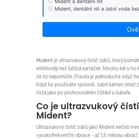
Mident a dentální nit
Mident, dentální nit a ústní voda be
Ověř
Mident
je ultrazvukový čistič zubů, který pomá
efektivněji než běžná kartáček. Mnoho lidí si ho k
že to nepomůže. Pravda je jednoduchá: když ho po
Když ho používáte správně, zubní kámen zmizí za
čistá jako po profesionálním čištění u zubaře.
Co je ultrazvukový čist
Mident?
Ultrazvukový čistič zubů jako Mident nečistí me
vysokofrekvenční vibrace - až 1,6 milionu vibrací