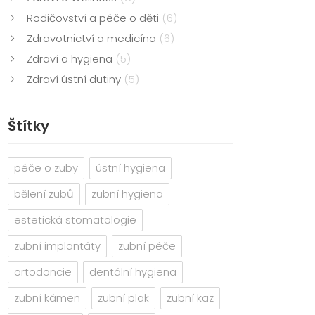
Rodičovství a péče o děti
(6)
Zdravotnictví a medicína
(6)
Zdraví a hygiena
(5)
Zdraví ústní dutiny
(5)
Štítky
péče o zuby
ústní hygiena
bělení zubů
zubní hygiena
estetická stomatologie
zubní implantáty
zubní péče
ortodoncie
dentální hygiena
zubní kámen
zubní plak
zubní kaz