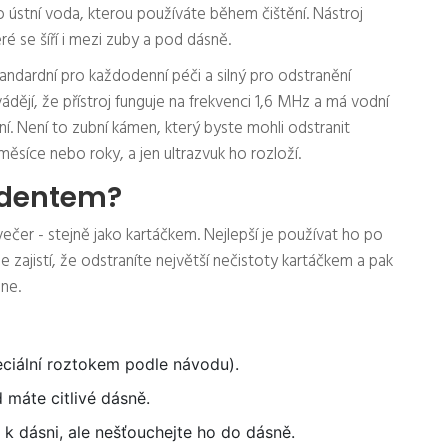
 ústní voda, kterou používáte během čištění. Nástroj
ré se šíří i mezi zuby a pod dásně.
tandardní pro každodenní péči a silný pro odstranění
dějí, že přístroj funguje na frekvenci 1,6 MHz a má vodní
ní. Není to zubní kámen, který byste mohli odstranit
měsíce nebo roky, a jen ultrazvuk ho rozloží.
Midentem?
čer - stejně jako kartáčkem. Nejlepší je používat ho po
e zajistí, že odstraníte největší nečistoty kartáčkem a pak
hne.
ciální roztokem podle návodu).
máte citlivé dásně.
 k dásni, ale nešťouchejte ho do dásně.