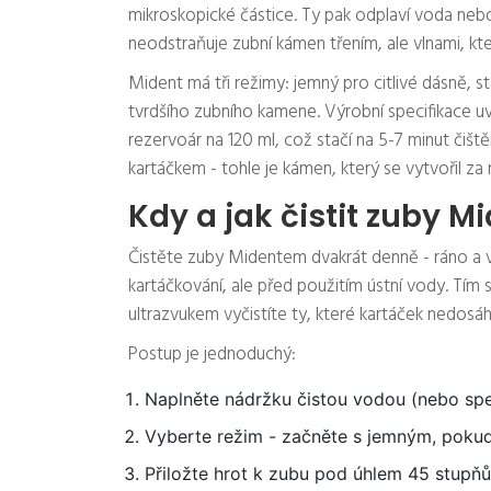
mikroskopické částice. Ty pak odplaví voda nebo
neodstraňuje zubní kámen třením, ale vlnami, kte
Mident má tři režimy: jemný pro citlivé dásně, s
tvrdšího zubního kamene. Výrobní specifikace uvá
rezervoár na 120 ml, což stačí na 5-7 minut čiště
kartáčkem - tohle je kámen, který se vytvořil za 
Kdy a jak čistit zuby 
Čistěte zuby Midentem dvakrát denně - ráno a ve
kartáčkování, ale před použitím ústní vody. Tím s
ultrazvukem vyčistíte ty, které kartáček nedosá
Postup je jednoduchý:
Naplněte nádržku čistou vodou (nebo spe
Vyberte režim - začněte s jemným, pokud 
Přiložte hrot k zubu pod úhlem 45 stupňů