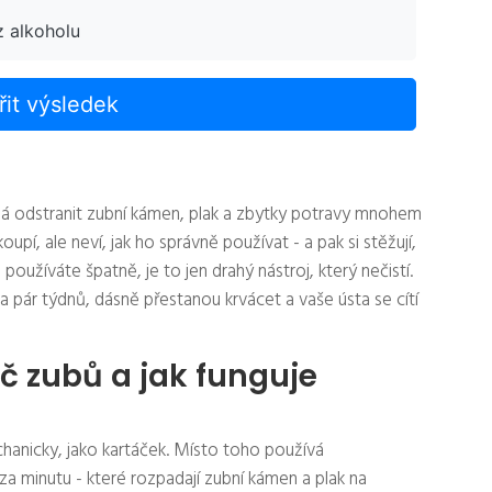
z alkoholu
it výsledek
há odstranit zubní kámen, plak a zbytky potravy mnohem
oupí, ale neví, jak ho správně používat - a pak si stěžují,
užíváte špatně, je to jen drahý nástroj, který nečistí.
 pár týdnů, dásně přestanou krvácet a vaše ústa se cítí
ič zubů a jak funguje
chanicky, jako kartáček. Místo toho používá
 za minutu - které rozpadají zubní kámen a plak na