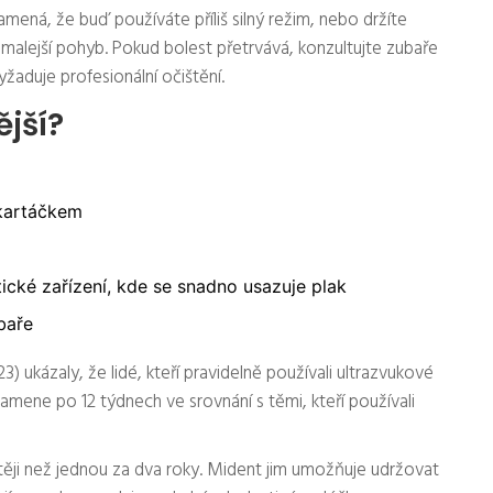
mená, že buď používáte příliš silný režim, nebo držíte
pomalejší pohyb. Pokud bolest přetrvává, konzultujte zubaře
aduje profesionální očištění.
ější?
 kartáčkem
ické zařízení, kde se snadno usazuje plak
baře
3) ukázaly, že lidé, kteří pravidelně používali ultrazvukové
amene po 12 týdnech ve srovnání s těmi, kteří používali
 častěji než jednou za dva roky. Mident jim umožňuje udržovat