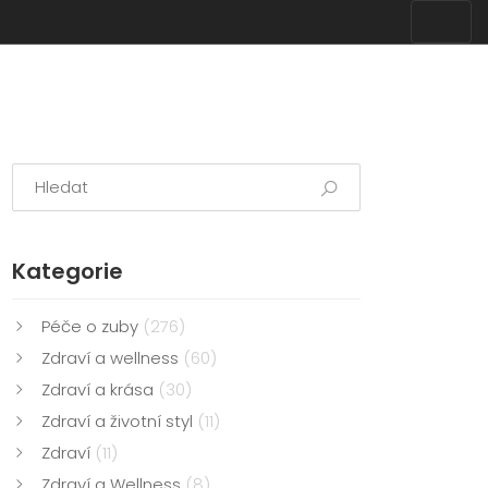
Kategorie
Péče o zuby
(276)
Zdraví a wellness
(60)
Zdraví a krása
(30)
Zdraví a životní styl
(11)
Zdraví
(11)
Zdraví a Wellness
(8)