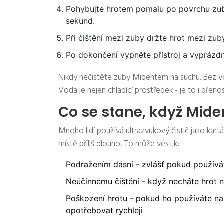
Pohybujte hrotem pomalu po povrchu zub
sekund.
Při čištění mezi zuby držte hrot mezi zub
Po dokončení vypněte přístroj a vyprázd
Nikdy nečistěte zuby Midentem na suchu. Bez v
Voda je nejen chladící prostředek - je to i přen
Co se stane, když Mid
Mnoho lidí používá ultrazvukový čistič jako kartá
místě příliš dlouho. To může vést k:
Podražením dásní - zvlášť pokud používát
Neúčinnému čištění - když necháte hrot 
Poškození hrotu - pokud ho používáte na
opotřebovat rychleji