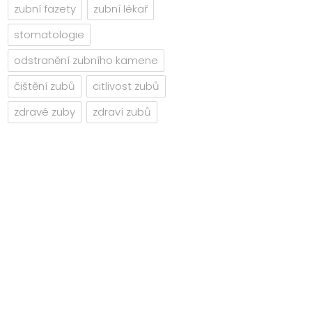
zubní fazety
zubní lékař
stomatologie
odstranění zubního kamene
čištění zubů
citlivost zubů
zdravé zuby
zdraví zubů