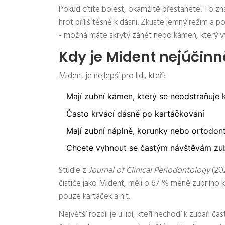
Pokud cítíte bolest, okamžitě přestanete. To zna
hrot příliš těsně k dásni. Zkuste jemný režim a 
- možná máte skrytý zánět nebo kámen, který vyž
Kdy je Mident nejúčinn
Mident je nejlepší pro lidi, kteří:
Mají zubní kámen, který se neodstraňuje
Často krvácí dásně po kartáčkování
Mají zubní náplně, korunky nebo ortodont
Chcete vyhnout se častým návštěvám zu
Studie z
Journal of Clinical Periodontology
(202
čističe jako Mident, měli o 67 % méně zubního k
pouze kartáček a nit.
Největší rozdíl je u lidí, kteří nechodí k zubaři