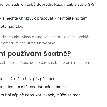
u, od zadních zubů dopředu. Každý zub čistěte 3-5
y a nechte ultrazvuk pracovat - nevrtějte ho tam.
něte nádržku.
ody nebudou vibrace fungovat, a hrot se může přehřát.
osný médium pro ultrazvukové vlny.
ent používám špatně?
ček - tře je, šťouchejí do dásní, nebo ho drží na jednom
e silný režim bez přizpůsobení
na jednom místě, neodstraníte kámen
 zubní náplně nebo korunkách, může se hrot