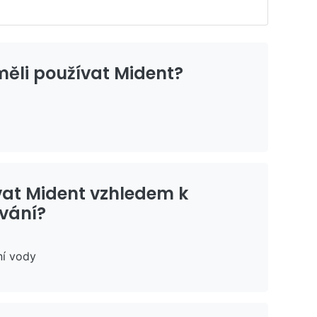
 měli používat Mident?
vat Mident vzhledem k
vání?
ní vody