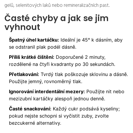
gelů, selenitových laků nebo remineralizačních past.
Časté chyby a jak se jim
vyhnout
Špatný úhel kartáčku:
Ideální je 45° k dásním, aby
se odstranil plak podél dásně.
Příliš krátké čištění:
Doporučené 2 minuty,
rozdělené na čtyři kvadranty po 30 sekundách.
Přetlakování:
Tvrdý tlak poškozuje sklovinu a dásně.
Použijte jemný, rovnoměrný tlak.
Ignorování interdentální mezery:
Použijte nit nebo
mezizubní kartáčky alespoň jednou denně.
Časté snackování:
Každý cukr podsává kyseliny;
pokud nejste schopni si vyčistit zuby, zvolte
bezcukerné alternativy.