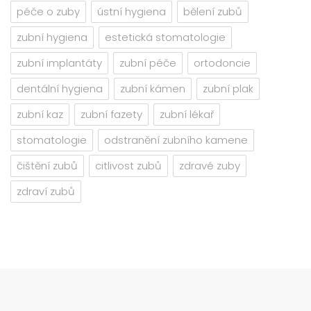
péče o zuby
ústní hygiena
bělení zubů
zubní hygiena
estetická stomatologie
zubní implantáty
zubní péče
ortodoncie
dentální hygiena
zubní kámen
zubní plak
zubní kaz
zubní fazety
zubní lékař
stomatologie
odstranění zubního kamene
čištění zubů
citlivost zubů
zdravé zuby
zdraví zubů