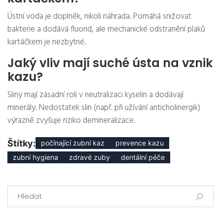
Ústní voda je doplněk, nikoli náhrada. Pomáhá snižovat
bakterie a dodává fluorid, ale mechanické odstranění plaků
kartáčkem je nezbytné.
Jaký vliv mají suché ústa na vznik
kazu?
Sliny mají zásadní roli v neutralizaci kyselin a dodávají
minerály. Nedostatek slin (např. při užívání anticholinergik)
výrazně zvyšuje riziko demineralizace.
Štítky:
počínající zubní kaz
prevence kazu
zubní hygiena
zdravé zuby
dentální péče