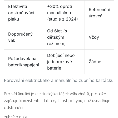
Efektivita
+30% oproti
Referenční
odstraňování
manuálnímu
úroveň
plaku
(studie z 2024)
Od 6let (s
Doporučený
dětským
Vždy
věk
režimem)
Dobíjecí nebo
Požadavek na
jednorázové
Žádné
baterii/napájení
baterie
Porovnání elektrického a manuálního zubního kartáčku
Pro většinu lidí je elektrický kartáček výhodnější, protože
zajišťuje konzistentní tlak a rychlost pohybu, což usnadňuje
odstranění
zubního plaku