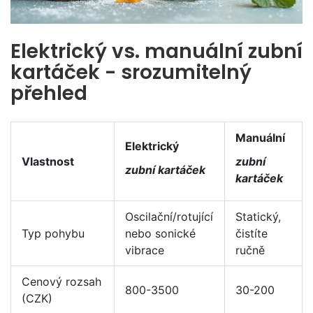
Elektrický vs. manuální zubní
kartáček - srozumitelný
přehled
Manuální
Elektrický
Vlastnost
zubní
zubní kartáček
kartáček
Oscilační/rotující
Statický,
Typ pohybu
nebo sonické
čistíte
vibrace
ručně
Cenový rozsah
800-3500
30-200
(CZK)