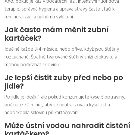
Ano, pokud je kaz v počáteční fázi. Intensivní fluoridová
terapie, správná hygiena a úprava stravy často stačí k
remineralizaci a úplnému vyléčení.
Jak často mám měnit zubní
kartáček?
Ideálně každé 3-4 měsíce, nebo dříve, když jsou štětiny
rozcuchané. Špatně tvarované štětiny sníží efektivitu a
mohou poškrábat sklovinu.
Je lepší čistit zuby před nebo po
jídle?
Po jídle je ideální, ale pokud konzumujete kyselé potraviny,
počkejte 30 minut, aby se neutralizovala kyselost a
nepoškodila sklovinu při kartáčování.
Může ústní vodou nahradit čistění
kartáčkem?