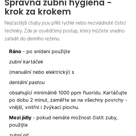
Správná zubní hygiena -
krok za krokem
Nejčastější chyby jsou příliš rychlé nebo nezvládnuté čisticí
techniky. Zde je osvědčený postup, který můžete snadno
zařadit do denního režimu:
Ráno
- po snídani použijte
zubní kartáček
(manuální nebo elektrický) s
dentální pastou
obsahující minimálně 1000 ppm fluoridu. Kartáčujte
po dobu 2 minut, zaměřte se na všechny povrchy -
vnější, vnitřní i žvýkací plochu.
Mezi jídly
- pokud nemáte možnost čistit zuby,
použijte
zubní nit