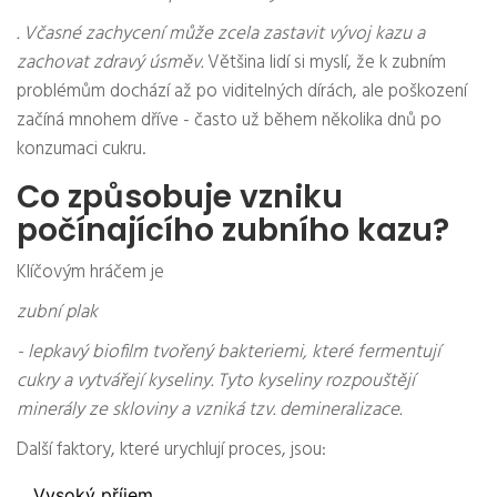
. Včasné zachycení může zcela zastavit vývoj kazu a
zachovat zdravý úsměv.
Většina lidí si myslí, že k zubním
problémům dochází až po viditelných dírách, ale poškození
začíná mnohem dříve - často už během několika dnů po
konzumaci cukru.
Co způsobuje vzniku
počínajícího zubního kazu?
Klíčovým hráčem je
zubní plak
- lepkavý biofilm tvořený bakteriemi, které fermentují
cukry a vytvářejí kyseliny. Tyto kyseliny rozpouštějí
minerály ze skloviny a vzniká tzv. demineralizace.
Další faktory, které urychlují proces, jsou:
Vysoký příjem