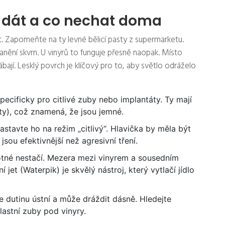
t dát a co nechat doma
it. Zapomeňte na ty levné bělicí pasty z supermarketu.
ranění skvrn. U vinyrů to funguje přesně naopak. Místo
bají. Lesklý povrch je klíčový pro to, aby světlo odráželo
ecificky pro citlivé zuby nebo implantáty. Ty mají
ty), což znamená, že jsou jemné.
Nastavte ho na režim „citlivý“. Hlavička by měla být
sou efektivnější než agresivní tření.
tné nestačí. Mezera mezi vinyrem a sousedním
jet (Waterpik) je skvělý nástroj, který vytlačí jídlo
 dutinu ústní a může dráždit dásně. Hledejte
vlastní zuby pod vinyry.