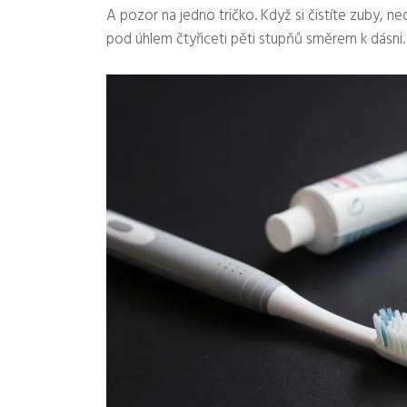
A pozor na jedno tričko. Když si čistíte zuby, n
pod úhlem čtyřiceti pěti stupňů směrem k dásni. T