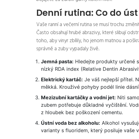
Denní rutina: Co do ús
Vaše ranní a večerní rutina se musí trochu změn
Často obsahují hrubé abrazivy, které slibují odst
toho, aby vinyr zbílily, ho jenom matnou a poškrá
správně a zuby vypadaly živě.
Jemná pasta:
Hledejte produkty určené sp
nízký RDA index (Relative Dentin Abrasivi
Elektrický kartáč:
Je váš nejlepší přítel. 
měkká. Krouživé pohyby podél linie dásní j
Mezizubní kartáčky a vodní jet:
Niti samo
zubem potřebuje důkladné vyčištění. Vodní 
z hloubek bez poškození cementu.
Ústní voda bez alkoholu:
Alkohol vysušuje
varianty s fluoridem, který posiluje vaše 