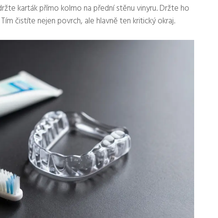
edržte karták přímo kolmo na přední stěnu vinyru. Držte ho
ím čistíte nejen povrch, ale hlavně ten kritický okraj.