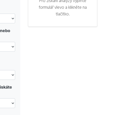
Pro získání analýzy vyplňte
formulář vlevo a klikněte na
tlačítko.
 nebo
iskáte