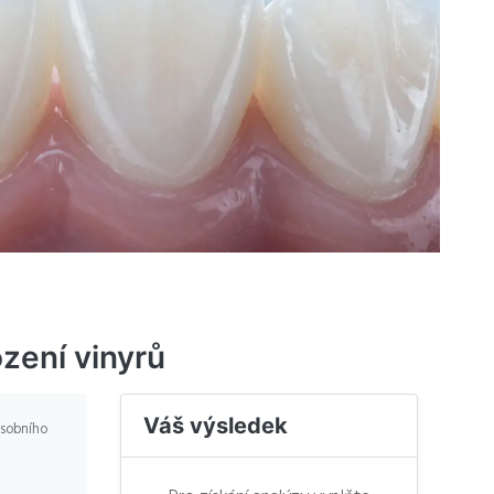
ození vinyrů
Váš výsledek
osobního