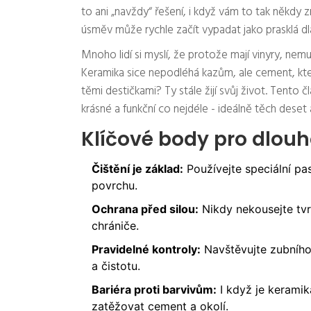
to ani „navždy“ řešení, i když vám to tak někdy
úsměv může rychle začít vypadat jako prasklá dl
Mnoho lidí si myslí, že protože mají vinyry, nemus
Keramika sice nepodléhá kazům, ale cement, který
těmi destičkami? Ty stále žijí svůj život. Tento čl
krásné a funkční co nejdéle - ideálně těch deset 
Klíčové body pro dlouh
Čištění je základ:
Používejte speciální pa
povrchu.
Ochrana před silou:
Nikdy nekousejte tvr
chrániče.
Pravidelné kontroly:
Navštěvujte zubního
a čistotu.
Bariéra proti barvivům:
I když je kerami
zatěžovat cement a okolí.