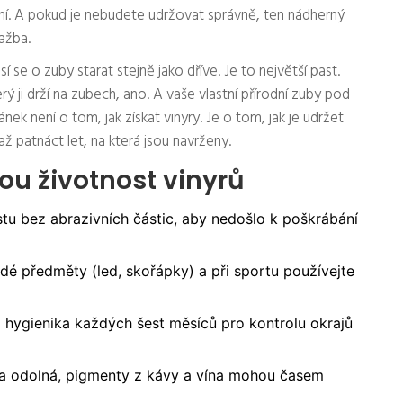
 zní. A pokud je nebudete udržovat správně, ten nádherný
ažba.
í se o zuby starat stejně jako dříve. Je to největší past.
 ji drží na zubech, ano. A vaše vlastní přírodní zuby pod
ánek není o tom, jak získat vinyry. Je o tom, jak je udržet
až patnáct let, na která jsou navrženy.
ou životnost vinyrů
stu bez abrazivních částic, aby nedošlo k poškrábání
dé předměty (led, skořápky) a při sportu používejte
 hygienika každých šest měsíců pro kontrolu okrajů
ka odolná, pigmenty z kávy a vína mohou časem