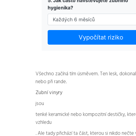
5. Jak často navštěvujete zubního
hygienika?
Vypočítat riziko
Všechno začíná tím úsměvem. Ten lesk, dokonalé
nebo při rande.
Zubní vinyry
jsou
tenké keramické nebo kompozitní destičky, které 
vzhledu
. Ale tady přichází ta část, kterou si nikdo nečte