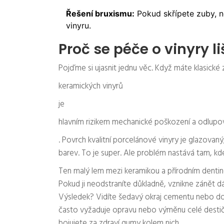
Řešení bruxismu:
Pokud skřípete zuby, no
vinyru.
Proč se péče o vinyry l
Pojďme si ujasnit jednu věc. Když máte klasické
keramických vinyrů
je
hlavním rizikem mechanické poškození a odlupo
. Povrch kvalitní porcelánové vinyry je glazovan
barev. To je super. Ale problém nastává tam, kde
Ten malý lem mezi keramikou a přírodním denti
Pokud ji neodstraníte důkladně, vznikne zánět d
Výsledek? Vidíte šedavý okraj cementu nebo d
často vyžaduje opravu nebo výměnu celé destičk
bojujete za zdraví gumy kolem nich.