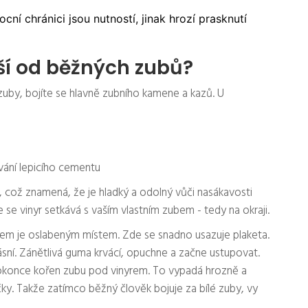
cní chránici jsou nutností, jinak hrozí prasknutí
iší od běžných zubů?
 zuby, bojíte se hlavně zubního kamene a kazů. U
vání lepicího cementu
ý, což znamená, že je hladký a odolný vůči nasákavosti
 se vinyr setkává s vaším vlastním zubem - tedy na okraji.
nem je oslabeným místem. Zde se snadno usazuje plaketa.
ásní. Zánětlivá guma krvácí, opuchne a začne ustupovat.
okonce kořen zubu pod vinyrem. To vypadá hrozně a
y. Takže zatímco běžný člověk bojuje za bílé zuby, vy