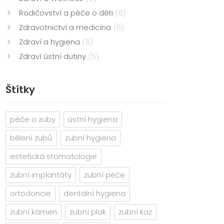
Rodičovství a péče o děti
(6)
Zdravotnictví a medicína
(6)
Zdraví a hygiena
(5)
Zdraví ústní dutiny
(5)
Štítky
péče o zuby
ústní hygiena
bělení zubů
zubní hygiena
estetická stomatologie
zubní implantáty
zubní péče
ortodoncie
dentální hygiena
zubní kámen
zubní plak
zubní kaz