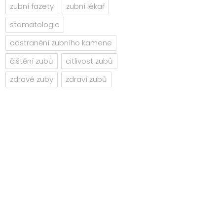
zubní fazety
zubní lékař
stomatologie
odstranění zubního kamene
čištění zubů
citlivost zubů
zdravé zuby
zdraví zubů