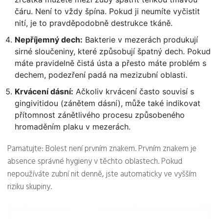
čáru. Není to vždy špína. Pokud ji neumíte vyčistit
nití, je to pravděpodobně destrukce tkáně.
Nepříjemný dech:
Bakterie v mezerách produkují
sirné sloučeniny, které způsobují špatný dech. Pokud
máte pravidelně čistá ústa a přesto máte problém s
dechem, podezření padá na mezizubní oblasti.
Krvácení dásní:
Ačkoliv krvácení často souvisí s
gingivitidou (zánětem dásní), může také indikovat
přítomnost zánětlivého procesu způsobeného
hromaděním plaku v mezerách.
Pamatujte: Bolest není prvním znakem. Prvním znakem je
absence správné hygieny v těchto oblastech. Pokud
nepoužíváte zubní nit denně, jste automaticky ve vyšším
riziku skupiny.