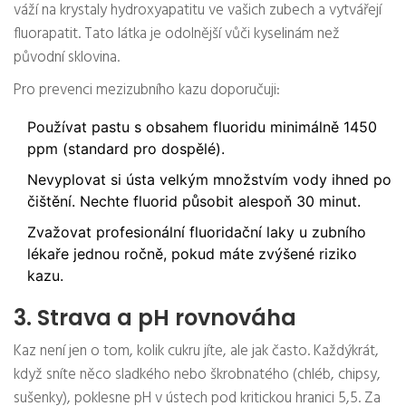
váží na krystaly hydroxyapatitu ve vašich zubech a vytvářejí
fluorapatit. Tato látka je odolnější vůči kyselinám než
původní sklovina.
Pro prevenci mezizubního kazu doporučuji:
Používat pastu s obsahem fluoridu minimálně 1450
ppm (standard pro dospělé).
Nevyplovat si ústa velkým množstvím vody ihned po
čištění. Nechte fluorid působit alespoň 30 minut.
Zvažovat profesionální fluoridační laky u zubního
lékaře jednou ročně, pokud máte zvýšené riziko
kazu.
3. Strava a pH rovnováha
Kaz není jen o tom, kolik cukru jíte, ale jak často. Každýkrát,
když sníte něco sladkého nebo škrobnatého (chléb, chipsy,
sušenky), poklesne pH v ústech pod kritickou hranici 5,5. Za