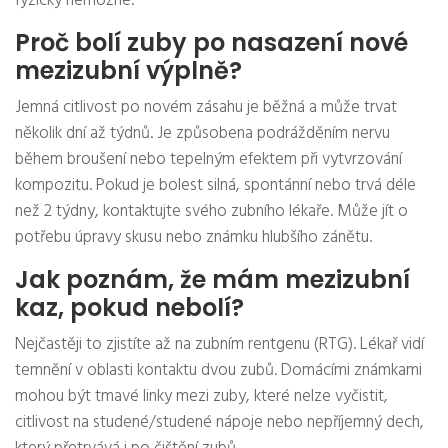
fyzicky nemožné.
Proč bolí zuby po nasazení nové
mezizubní výplně?
Jemná citlivost po novém zásahu je běžná a může trvat
několik dní až týdnů. Je způsobena podrážděním nervu
během broušení nebo tepelným efektem při vytvrzování
kompozitu. Pokud je bolest silná, spontánní nebo trvá déle
než 2 týdny, kontaktujte svého zubního lékaře. Může jít o
potřebu úpravy skusu nebo známku hlubšího zánětu.
Jak poznám, že mám mezizubní
kaz, pokud nebolí?
Nejčastěji to zjistíte až na zubním rentgenu (RTG). Lékař vidí
temnění v oblasti kontaktu dvou zubů. Domácími známkami
mohou být tmavé linky mezi zuby, které nelze vyčistit,
citlivost na studené/studené nápoje nebo nepříjemný dech,