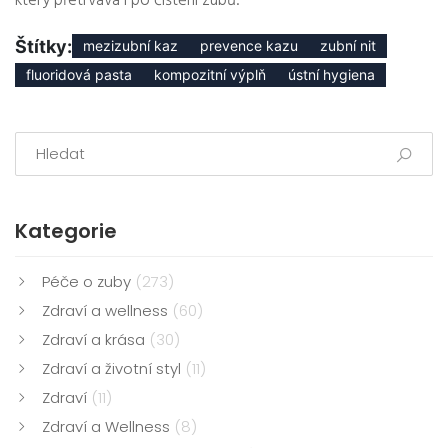
který přetrvává i po čištění zubů.
Štítky:
mezizubní kaz
prevence kazu
zubní nit
fluoridová pasta
kompozitní výplň
ústní hygiena
Kategorie
Péče o zuby
(273)
Zdraví a wellness
(60)
Zdraví a krása
(30)
Zdraví a životní styl
(11)
Zdraví
(11)
Zdraví a Wellness
(8)