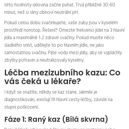
této hodnoty sklovina začne puhat. Trvá přibližně 30-60
minut, než si sliny obnoví neutrální pH.
Pokud celou dobu svačinkujete, vaše zuby jsou v kyselém
prostředí nonstop. Řešení? Omezte frekvenci jídel na 3 hlavní
jídla a maximálně 1-2 zdravé svačiny. Pokud musíte něco
sladkého sníst, udělejte to po hlavním jídle, ne jako
samostatnou svačinu. Pijte vodu mezi jídly, aby se vypláchly
zbytky potravin a neutralizovaly kyseliny.
Léčba mezizubního kazu: Co
vás čeká u lékaře?
I když se snažíte, někdy se kaz stane. Jakmile je
diagnostikován, existují tři hlavní cesty léčby, závislé na
stupni poškození.
Fáze 1: Raný kaz (Bílá skvrna)