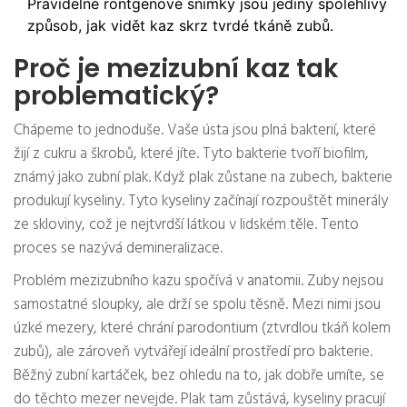
Pravidelné rontgenové snímky jsou jediný spolehlivý
způsob, jak vidět kaz skrz tvrdé tkáně zubů.
Proč je mezizubní kaz tak
problematický?
Chápeme to jednoduše. Vaše ústa jsou plná bakterií, které
žijí z cukru a škrobů, které jíte. Tyto bakterie tvoří biofilm,
známý jako zubní plak. Když plak zůstane na zubech, bakterie
produkují kyseliny. Tyto kyseliny začínají rozpouštět minerály
ze skloviny, což je nejtvrdší látkou v lidském těle. Tento
proces se nazývá demineralizace.
Problém mezizubního kazu spočívá v anatomii. Zuby nejsou
samostatné sloupky, ale drží se spolu těsně. Mezi nimi jsou
úzké mezery, které chrání parodontium (ztvrdlou tkáň kolem
zubů), ale zároveň vytvářejí ideální prostředí pro bakterie.
Běžný zubní kartáček, bez ohledu na to, jak dobře umíte, se
do těchto mezer nevejde. Plak tam zůstává, kyseliny pracují