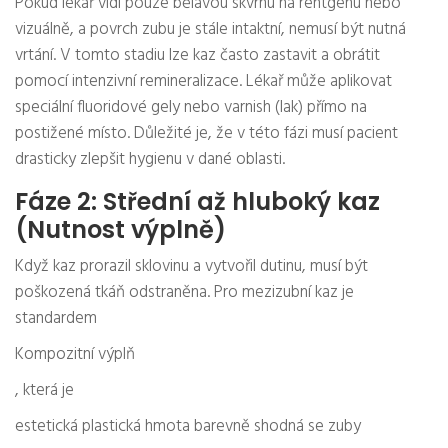
Pokud lékař vidí pouze bělavou skvrnu na rentgenu nebo
vizuálně, a povrch zubu je stále intaktní, nemusí být nutná
vrtání. V tomto stadiu lze kaz často zastavit a obrátit
pomocí intenzivní remineralizace. Lékař může aplikovat
speciální fluoridové gely nebo varnish (lak) přímo na
postižené místo. Důležité je, že v této fázi musí pacient
drasticky zlepšit hygienu v dané oblasti.
Fáze 2: Střední až hluboký kaz
(Nutnost výplně)
Když kaz prorazil sklovinu a vytvořil dutinu, musí být
poškozená tkáň odstraněna. Pro mezizubní kaz je
standardem
Kompozitní výplň
, která je
estetická plastická hmota barevně shodná se zuby