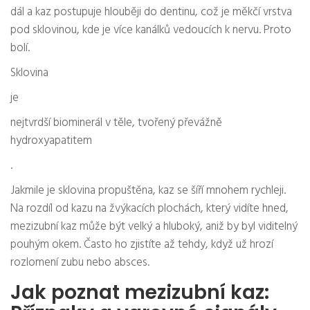
dál a kaz postupuje hlouběji do dentinu, což je měkčí vrstva
pod sklovinou, kde je více kanálků vedoucích k nervu. Proto
bolí.
Sklovina
je
nejtvrdší biominerál v těle, tvořený převážně
hydroxyapatitem
.
Jakmile je sklovina propuštěna, kaz se šíří mnohem rychleji.
Na rozdíl od kazu na žvýkacích plochách, který vidíte hned,
mezizubní kaz může být velký a hluboký, aniž by byl viditelný
pouhým okem. Často ho zjistíte až tehdy, když už hrozí
rozlomení zubu nebo absces.
Jak poznat mezizubní kaz: