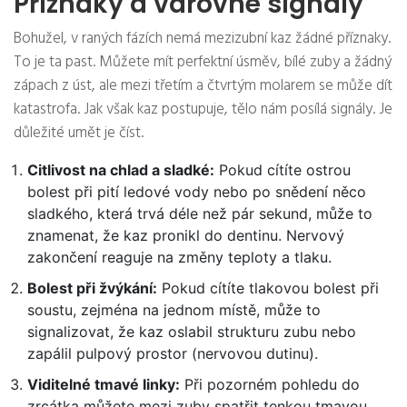
Příznaky a varovné signály
Bohužel, v raných fázích nemá mezizubní kaz žádné příznaky.
To je ta past. Můžete mít perfektní úsměv, bílé zuby a žádný
zápach z úst, ale mezi třetím a čtvrtým molarem se může dít
katastrofa. Jak však kaz postupuje, tělo nám posílá signály. Je
důležité umět je číst.
Citlivost na chlad a sladké:
Pokud cítíte ostrou
bolest při pití ledové vody nebo po snědení něco
sladkého, která trvá déle než pár sekund, může to
znamenat, že kaz pronikl do dentinu. Nervový
zakončení reaguje na změny teploty a tlaku.
Bolest při žvýkání:
Pokud cítíte tlakovou bolest při
soustu, zejména na jednom místě, může to
signalizovat, že kaz oslabil strukturu zubu nebo
zapálil pulpový prostor (nervovou dutinu).
Viditelné tmavé linky:
Při pozorném pohledu do
zrcátka můžete mezi zuby spatřit tenkou tmavou