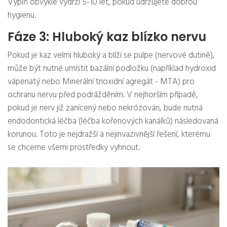
Výplň obvykle vydrží 5-10 let, pokud udržujete dobrou
hygienu.
Fáze 3: Hluboký kaz blízko nervu
Pokud je kaz velmi hluboký a blíží se pulpe (nervové dutině),
může být nutné umístit bazální podložku (například hydroxid
vápenatý nebo Minerální trioxidní agregát - MTA) pro
ochranu nervu před podrážděním. V nejhorším případě,
pokud je nerv již zanícený nebo nekrózován, bude nutná
endodontická léčba (léčba kořenových kanálků) následovaná
korunou. Toto je nejdražší a nejinvazivnější řešení, kterému
se chceme všemi prostředky vyhnout.