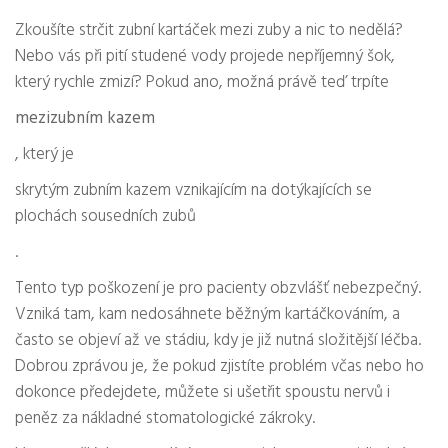
Zkoušíte strčit zubní kartáček mezi zuby a nic to nedělá?
Nebo vás při pití studené vody projede nepříjemný šok,
který rychle zmizí? Pokud ano, možná právě teď trpíte
mezizubním kazem
, který je
skrytým zubním kazem vznikajícím na dotýkajících se
plochách sousedních zubů
.
Tento typ poškození je pro pacienty obzvlášť nebezpečný.
Vzniká tam, kam nedosáhnete běžným kartáčkováním, a
často se objeví až ve stádiu, kdy je již nutná složitější léčba.
Dobrou zprávou je, že pokud zjistíte problém včas nebo ho
dokonce předejdete, můžete si ušetřit spoustu nervů i
peněz za nákladné stomatologické zákroky.