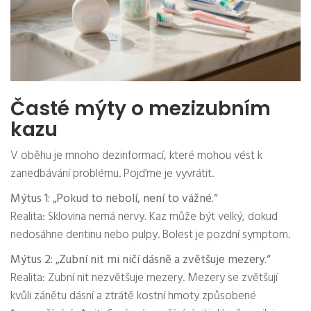
Časté mýty o mezizubním
kazu
V oběhu je mnoho dezinformací, které mohou vést k
zanedbávání problému. Pojďme je vyvrátit.
Mýtus 1: „Pokud to nebolí, není to vážné.“
Realita: Sklovina nemá nervy. Kaz může být velký, dokud
nedosáhne dentinu nebo pulpy. Bolest je pozdní symptom.
Mýtus 2: „Zubní nit mi ničí dásně a zvětšuje mezery.“
Realita: Zubní nit nezvětšuje mezery. Mezery se zvětšují
kvůli zánětu dásní a ztrátě kostní hmoty způsobené