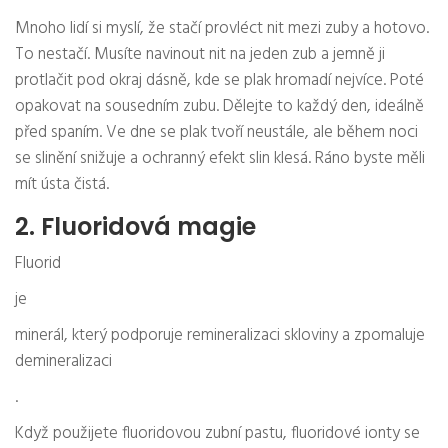
Mnoho lidí si myslí, že stačí provléct nit mezi zuby a hotovo.
To nestačí. Musíte navinout nit na jeden zub a jemně ji
protlačit pod okraj dásně, kde se plak hromadí nejvíce. Poté
opakovat na sousedním zubu. Dělejte to každý den, ideálně
před spaním. Ve dne se plak tvoří neustále, ale během noci
se slinění snižuje a ochranný efekt slin klesá. Ráno byste měli
mít ústa čistá.
2. Fluoridová magie
Fluorid
je
minerál, který podporuje remineralizaci skloviny a zpomaluje
demineralizaci
.
Když použijete fluoridovou zubní pastu, fluoridové ionty se