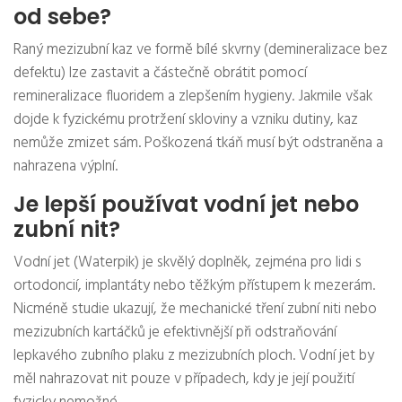
od sebe?
Raný mezizubní kaz ve formě bílé skvrny (demineralizace bez
defektu) lze zastavit a částečně obrátit pomocí
remineralizace fluoridem a zlepšením hygieny. Jakmile však
dojde k fyzickému protržení skloviny a vzniku dutiny, kaz
nemůže zmizet sám. Poškozená tkáň musí být odstraněna a
nahrazena výplní.
Je lepší používat vodní jet nebo
zubní nit?
Vodní jet (Waterpik) je skvělý doplněk, zejména pro lidi s
ortodoncií, implantáty nebo těžkým přístupem k mezerám.
Nicméně studie ukazují, že mechanické tření zubní niti nebo
mezizubních kartáčků je efektivnější při odstraňování
lepkavého zubního plaku z mezizubních ploch. Vodní jet by
měl nahrazovat nit pouze v případech, kdy je její použití