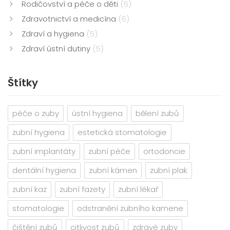
Rodičovství a péče o děti
(6)
Zdravotnictví a medicína
(6)
Zdraví a hygiena
(5)
Zdraví ústní dutiny
(5)
Štítky
péče o zuby
ústní hygiena
bělení zubů
zubní hygiena
estetická stomatologie
zubní implantáty
zubní péče
ortodoncie
dentální hygiena
zubní kámen
zubní plak
zubní kaz
zubní fazety
zubní lékař
stomatologie
odstranění zubního kamene
čištění zubů
citlivost zubů
zdravé zuby