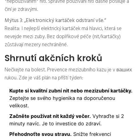
*nepoužíváním* niti. Správné používání niti dásně posiluje a
činí je zdravými.
Mýtus 3: „Elektronický kartáček odstraní vše.“
Realita: I nejlepší elektrický kartáček má hlavici, která se
nevejde mezi zuby. Bez doplňkové péče (nit/kartáčky)
zůstávají mezery nechráněné.
Shrnutí akčních kroků
Nečkejte na bolest. Prevence mezizubního kazu je v ваших
rukou. Zde je váš plán na příští týden:
Kupte si kvalitní zubní nit nebo mezizubní kartáčky.
Zeptejte se svého hygienika na doporučenou
velikost.
Začněte používat nit každý večer.
Vyhraďte si 2
minuty navíc. Je to investice do zdraví.
Přehodnoťte svou stravu.
Snižte frekvenci