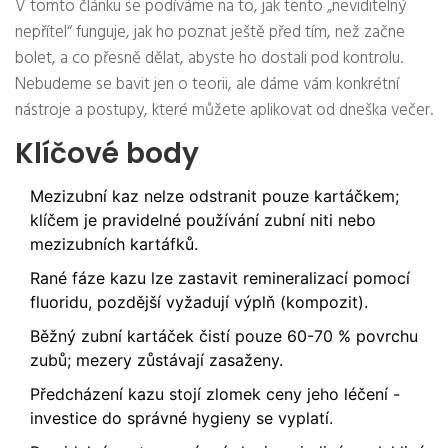
V tomto článku se podíváme na to, jak tento „neviditelný
nepřítel“ funguje, jak ho poznat ještě před tím, než začne
bolet, a co přesně dělat, abyste ho dostali pod kontrolu.
Nebudeme se bavit jen o teorii, ale dáme vám konkrétní
nástroje a postupy, které můžete aplikovat od dneška večer.
Klíčové body
Mezizubní kaz nelze odstranit pouze kartáčkem;
klíčem je pravidelné používání zubní niti nebo
mezizubních kartáfků.
Rané fáze kazu lze zastavit remineralizací pomocí
fluoridu, pozdější vyžadují výplň (kompozit).
Běžný zubní kartáček čistí pouze 60-70 % povrchu
zubů; mezery zůstávají zasaženy.
Předcházení kazu stojí zlomek ceny jeho léčení -
investice do správné hygieny se vyplatí.