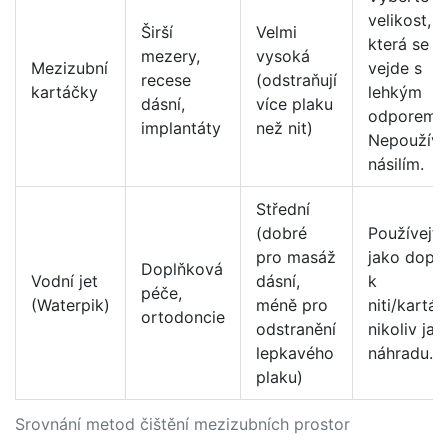
velikost,
Širší
Velmi
která se
mezery,
vysoká
Mezizubní
vejde s
recese
(odstraňují
kartáčky
lehkým
dásní,
více plaku
odporem.
implantáty
než nit)
Nepoužíve
násilím.
Střední
(dobré
Používejte
pro masáž
jako dopl
Doplňková
Vodní jet
dásní,
k
péče,
(Waterpik)
méně pro
niti/kartáč
ortodoncie
odstranění
nikoliv jak
lepkavého
náhradu.
plaku)
Srovnání metod čištění mezizubních prostor