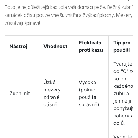
Toto je nejdůležitější kapitola vaší domácí péče. Běžný zubní
kartáček očistí pouze vnější, vnitřní a žvýkací plochy. Mezery
zůstávají špinavé.
Efektivita
Tip pro
Nástroj
Vhodnost
proti kazu
použití
Tvarujte ni
do "C" tva
kolem
Úzké
Vysoká
každého
mezery,
(pokud
Zubní nit
zubu a
zdravé
použita
jemně ji
dásně
správně)
pohybujte
nahoru a
dolů.
Vyberte