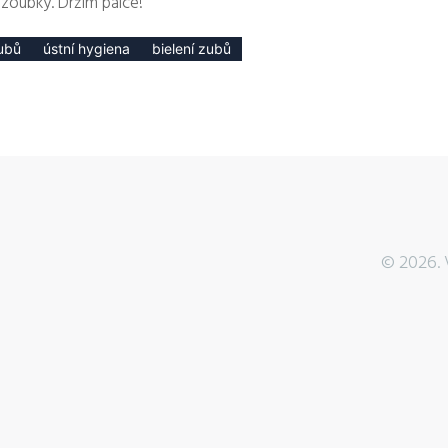
 zoubky. Držím palce!
zubů
ústní hygiena
bielení zubů
© 2026. 