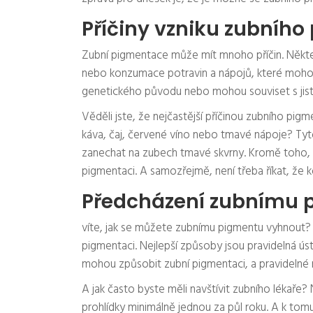
Příčiny vzniku zubníh
Zubní pigmentace může mít mnoho příčin. Někter
nebo konzumace potravin a nápojů, které mohou
genetického původu nebo mohou souviset s jis
Věděli jste, že nejčastější příčinou zubního pig
káva, čaj, červené víno nebo tmavé nápoje? Ty
zanechat na zubech tmavé skvrny. Kromě toho, n
pigmentaci. A samozřejmě, není třeba říkat, že k
Předcházení zubnímu 
víte, jak se můžete zubnímu pigmentu vyhnout? 
pigmentaci. Nejlepší způsoby jsou pravidelná ús
mohou způsobit zubní pigmentaci, a pravidelné 
A jak často byste měli navštívit zubního lékaře?
prohlídky minimálně jednou za půl roku. A k tomu