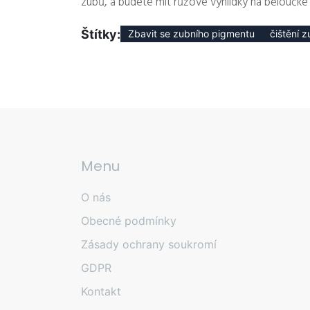
zubů, a budete mít růžové vyhlídky na běloučké
Štítky:
Zbavit se zubního pigmentu
čištění 
Menu
O nás
Obecné podmínky
Zásady ochrany soukromí
GDPR
Kontakt