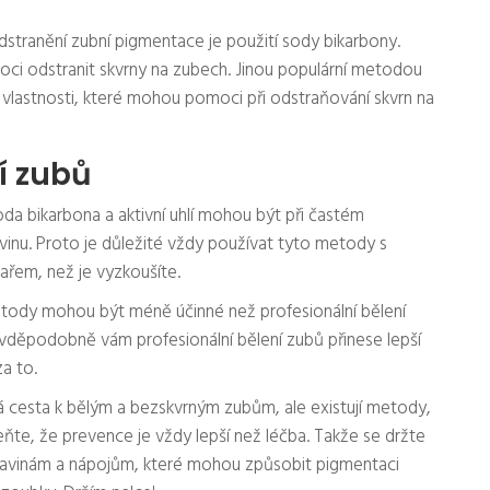
stranění zubní pigmentace je použití sody bikarbony.
oci odstranit skvrny na zubech. Jinou populární metodou
ční vlastnosti, které mohou pomoci při odstraňování skvrn na
í zubů
oda bikarbona a aktivní uhlí mohou být při častém
vinu. Proto je důležité vždy používat tyto metody s
ařem, než je vyzkoušíte.
etody mohou být méně účinné než profesionální bělení
vděpodobně vám profesionální bělení zubů přinese lepší
za to.
ná cesta k bělým a bezskvrným zubům, ale existují metody,
, že prevence je vždy lepší než léčba. Takže se držte
travinám a nápojům, které mohou způsobit pigmentaci