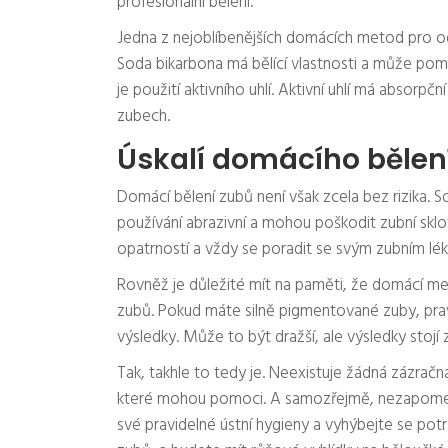
profesionální bělení.
Jedna z nejoblíbenějších domácích metod pro od
Soda bikarbona má bělící vlastnosti a může pom
je použití aktivního uhlí. Aktivní uhlí má absorp
zubech.
Úskalí domácího bělen
Domácí bělení zubů není však zcela bez rizika. S
používání abrazivní a mohou poškodit zubní sklo
opatrností a vždy se poradit se svým zubním lék
Rovněž je důležité mít na paměti, že domácí m
zubů. Pokud máte silně pigmentované zuby, pra
výsledky. Může to být dražší, ale výsledky stojí 
Tak, takhle to tedy je. Neexistuje žádná zázrač
které mohou pomoci. A samozřejmě, nezapomeňte
své pravidelné ústní hygieny a vyhýbejte se po