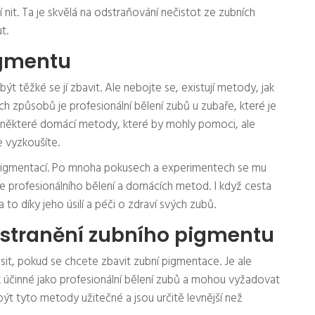
nit. Ta je skvělá na odstraňování nečistot ze zubních
t.
igmentu
 těžké se jí zbavit. Ale nebojte se, existují metody, jak
ch způsobů je profesionální bělení zubů u zubaře, které je
ké některé domácí metody, které by mohly pomoci, ale
 vyzkoušíte.
 pigmentací. Po mnoha pokusech a experimentech se mu
 profesionálního bělení a domácích metod. I když cesta
 to díky jeho úsilí a péči o zdraví svých zubů.
stranění zubního pigmentu
it, pokud se chcete zbavit zubní pigmentace. Je ale
k účinné jako profesionální bělení zubů a mohou vyžadovat
být tyto metody užitečné a jsou určitě levnější než