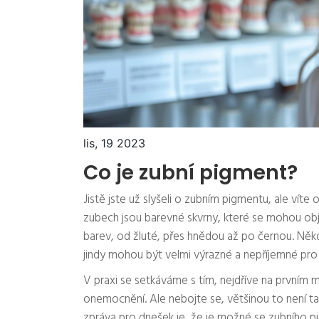
lis, 19 2023
Co je zubní pigment?
Jistě jste už slyšeli o zubním pigmentu, ale ví
zubech jsou barevné skvrny, které se mohou ob
barev, od žluté, přes hnědou až po černou. Někd
jindy mohou být velmi výrazné a nepříjemné pro 
V praxi se setkáváme s tím, nejdříve na prvním
onemocnění. Ale nebojte se, většinou to není ta
zpráva pro dnešek je, že je možné se zubního p