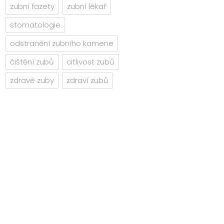
zubní fazety
zubní lékař
stomatologie
odstranění zubního kamene
čištění zubů
citlivost zubů
zdravé zuby
zdraví zubů