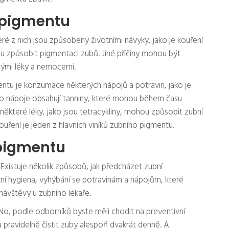
o pigmentu
é z nich jsou způsobeny životními návyky, jako je kouření
 způsobit pigmentaci zubů. Jiné příčiny mohou být
tými léky a nemocemi.
mentu je konzumace některých nápojů a potravin, jako je
to nápoje obsahují tanniny, které mohou během času
ěkteré léky, jako jsou tetracykliny, mohou způsobit zubní
ouření je jeden z hlavních viníků zubního pigmentu.
pigmentu
Existuje několik způsobů, jak předcházet zubní
tní hygiena, vyhýbání se potravinám a nápojům, které
návštěvy u zubního lékaře.
 No, podle odborníků byste měli chodit na preventivní
 pravidelně čistit zuby alespoň dvakrát denně. A