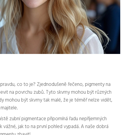
te opravdu, co to je? Zjednodušeně řečeno, pigmenty na
jevit na povrchu zubů. Tyto skvrny mohou být různých
y mohou být skvrny tak malé, že je téměř nelze vidět,
majitele.
 místě zubní pigmentace připomíná řadu nepříjemných
k vážné, jak to na první pohled vypadá. A naše dobrá
igmentu zbavit!