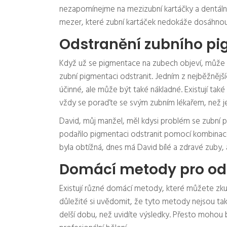
nezapomínejme na mezizubní kartáčky a dentální 
mezer, které zubní kartáček nedokáže dosáhnou
Odstranění zubního p
Když už se pigmentace na zubech objeví, může být
zubní pigmentaci odstranit. Jedním z nejběžnější
účinné, ale může být také nákladné. Existují ta
vždy se poraďte se svým zubním lékařem, než je
David, můj manžel, měl kdysi problém se zubní
podařilo pigmentaci odstranit pomocí kombinace
byla obtížná, dnes má David bílé a zdravé zuby, a
Domácí metody pro od
Existují různé domácí metody, které můžete zkus
důležité si uvědomit, že tyto metody nejsou ta
delší dobu, než uvidíte výsledky. Přesto mohou 