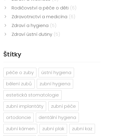
Rodičovství a péče o děti
(6)
Zdravotnictví a medicína
(6)
Zdraví a hygiena
(5)
Zdraví ústní dutiny
(5)
Štítky
péče o zuby
ústní hygiena
bělení zubů
zubní hygiena
estetická stomatologie
zubní implantáty
zubní péče
ortodoncie
dentální hygiena
zubní kámen
zubní plak
zubní kaz