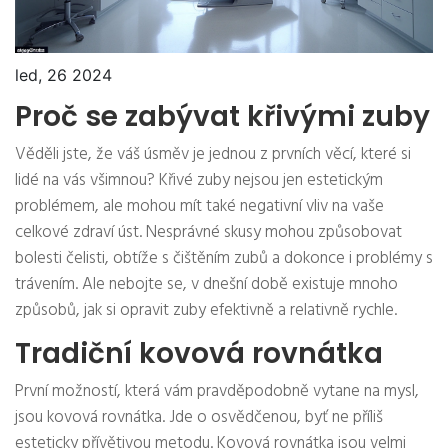
led, 26 2024
Proč se zabývat křivými zuby
Věděli jste, že váš úsměv je jednou z prvních věcí, které si
lidé na vás všimnou? Křivé zuby nejsou jen estetickým
problémem, ale mohou mít také negativní vliv na vaše
celkové zdraví úst. Nesprávné skusy mohou způsobovat
bolesti čelisti, obtíže s čištěním zubů a dokonce i problémy s
trávením. Ale nebojte se, v dnešní době existuje mnoho
způsobů, jak si opravit zuby efektivně a relativně rychle.
Tradiční kovová rovnátka
První možností, která vám pravděpodobně vytane na mysl,
jsou kovová rovnátka. Jde o osvědčenou, byť ne příliš
esteticky přívětivou metodu. Kovová rovnátka jsou velmi