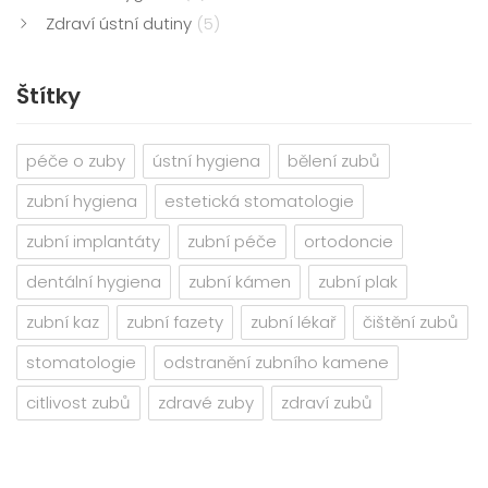
Zdraví ústní dutiny
(5)
Štítky
péče o zuby
ústní hygiena
bělení zubů
zubní hygiena
estetická stomatologie
zubní implantáty
zubní péče
ortodoncie
dentální hygiena
zubní kámen
zubní plak
zubní kaz
zubní fazety
zubní lékař
čištění zubů
stomatologie
odstranění zubního kamene
citlivost zubů
zdravé zuby
zdraví zubů