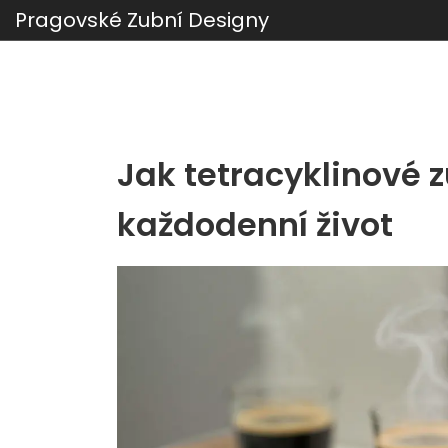
Pragovské Zubní Designy
Jak tetracyklinové z
každodenní život