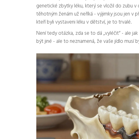
genetické zbytky léku, který se vložil do zubu v
těhotným ženám už neříká - výjimky jsou jen v pří
kteří byli vystaveni léku v dětství, je to trvalé.
Není tedy otázka, zda se to dá „vyléčit“ - ale j
být jiné - ale to neznamená, že vaše jídlo musí bý