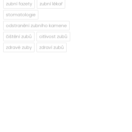
zubní fazety
zubní lékař
stomatologie
odstranění zubního kamene
čištění zubů
citlivost zubů
zdravé zuby
zdraví zubů