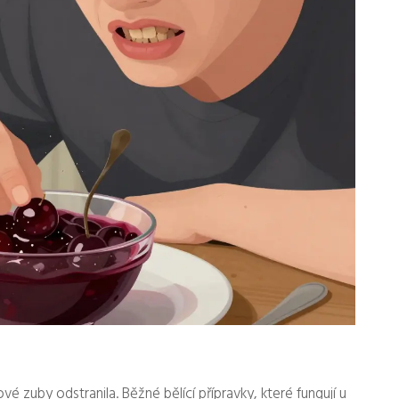
é zuby odstranila. Běžné bělící přípravky, které fungují u