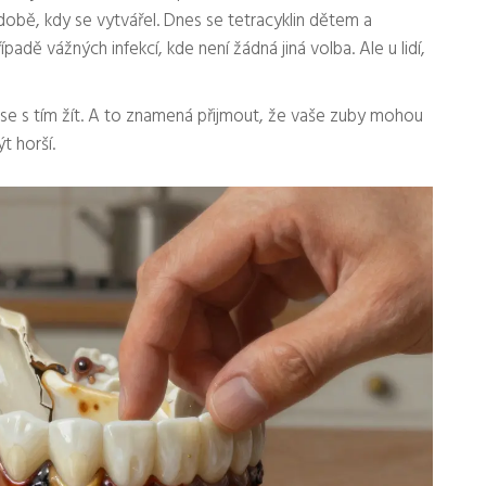
 době, kdy se vytvářel. Dnes se tetracyklin dětem a
padě vážných infekcí, kde není žádná jiná volba. Ale u lidí,
ak se s tím žít. A to znamená přijmout, že vaše zuby mohou
t horší.