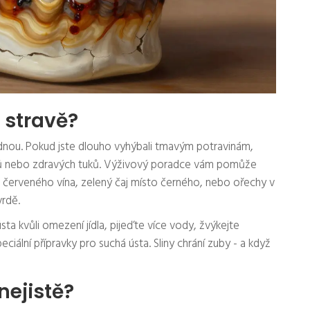
í stravě?
radnou. Pokud jste dlouho vyhýbali tmavým potravinám,
dů nebo zdravých tuků. Výživový poradce vám pomůže
to červeného vína, zelený čaj místo černého, nebo ořechy v
vrdě.
a kvůli omezení jídla, pijeďte více vody, žvýkejte
iální přípravky pro suchá ústa. Sliny chrání zuby - a když
 nejistě?