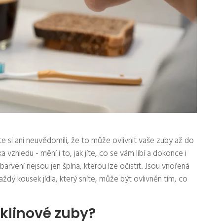
ste si ani neuvědomili, že to může ovlivnit vaše zuby až do
 vzhledu - mění i to, jak jíte, co se vám líbí a dokonce i
zbarvení nejsou jen špína, kterou lze očistit. Jsou vnořená
ždý kousek jídla, který sníte, může být ovlivněn tím, co
yklinové zuby?