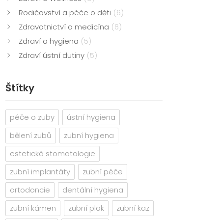
Rodičovství a péče o děti
(6)
Zdravotnictví a medicína
(6)
Zdraví a hygiena
(5)
Zdraví ústní dutiny
(5)
Štítky
péče o zuby
ústní hygiena
bělení zubů
zubní hygiena
estetická stomatologie
zubní implantáty
zubní péče
ortodoncie
dentální hygiena
zubní kámen
zubní plak
zubní kaz