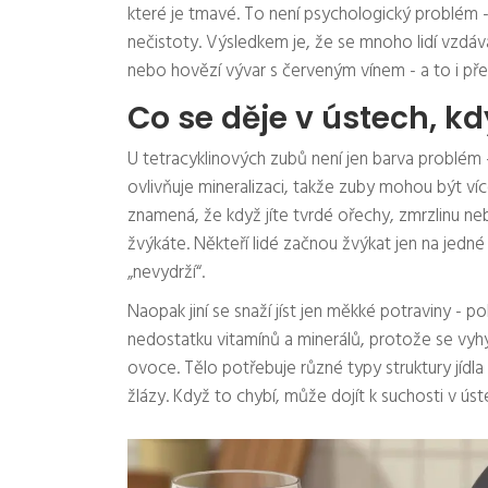
které je tmavé. To není psychologický problém -
nečistoty. Výsledkem je, že se mnoho lidí vzdáv
nebo hovězí vývar s červeným vínem - a to i přes
Co se děje v ústech, kdy
U tetracyklinových zubů není jen barva problém - 
ovlivňuje mineralizaci, takže zuby mohou být ví
znamená, že když jíte tvrdé ořechy, zmrzlinu 
žvýkáte. Někteří lidé začnou žvýkat jen na jedné
„nevydrží“.
Naopak jiní se snaží jíst jen měkké potraviny - p
nedostatku vitamínů a minerálů, protože se vyh
ovoce. Tělo potřebuje různé typy struktury jídla 
žlázy. Když to chybí, může dojít k suchosti v úst