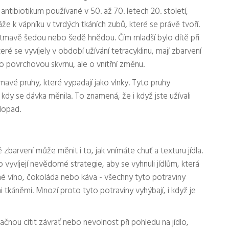
 antibiotikum používané v 50. až 70. letech 20. století,
k vápníku v tvrdých tkáních zubů, které se právě tvoří.
 tmavě šedou nebo šedě hnědou. Čím mladší bylo dítě při
teré se vyvíjely v období užívání tetracyklinu, mají zbarvení
 povrchovou skvrnu, ale o vnitřní změnu.
mavé pruhy, které vypadají jako vlnky. Tyto pruhy
kdy se dávka měnila. To znamená, že i když jste užívali
 dopad.
zbarvení může měnit i to, jak vnímáte chuť a texturu jídla.
 vyvíjejí nevědomé strategie, aby se vyhnuli jídlům, která
vené víno, čokoláda nebo káva - všechny tyto potraviny
 tkáněmi. Mnozí proto tyto potraviny vyhýbají, i když je
začnou cítit závrať nebo nevolnost při pohledu na jídlo,