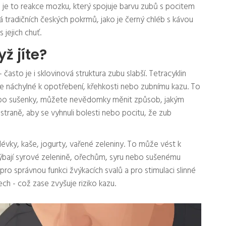
 je to reakce mozku, který spojuje barvu zubů s pocitem
á tradičních českých pokrmů, jako je černý chléb s kávou
 jejich chuť.
ž jíte?
často je i sklovinová struktura zubu slabší. Tetracyklin
ce náchylné k opotřebení, křehkosti nebo zubnímu kazu. To
nebo sušenky, můžete nevědomky měnit způsob, jakým
 straně, aby se vyhnuli bolesti nebo pocitu, že zub
olévky, kaše, jogurty, vařené zeleniny. To může vést k
ýbají syrové zelenině, ořechům, syru nebo sušenému
pro správnou funkci žvýkacích svalů a pro stimulaci slinné
ech - což zase zvyšuje riziko kazu.