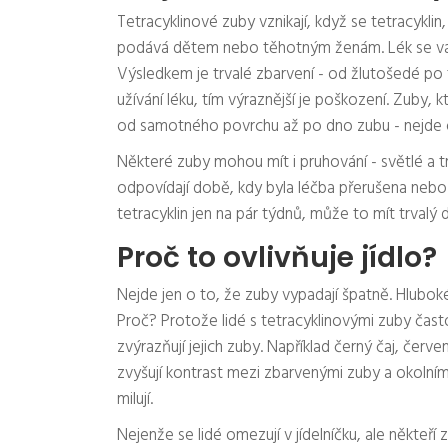
Tetracyklinové zuby vznikají, když se tetracyklin,
podává dětem nebo těhotným ženám. Lék se váže 
Výsledkem je trvalé zbarvení - od žlutošedé po
užívání léku, tím výraznější je poškození. Zuby, k
od samotného povrchu až po dno zubu - nejde o
Některé zuby mohou mít i pruhování - světlé a t
odpovídají době, kdy byla léčba přerušena nebo 
tetracyklin jen na pár týdnů, může to mít trvalý
Proč to ovlivňuje jídlo?
Nejde jen o to, že zuby vypadají špatně. Hluboké 
Proč? Protože lidé s tetracyklinovými zuby často
zvýrazňují jejich zuby. Například černý čaj, čer
zvyšují kontrast mezi zbarvenými zuby a okolními
milují.
Nejenže se lidé omezují v jídelníčku, ale někteří 