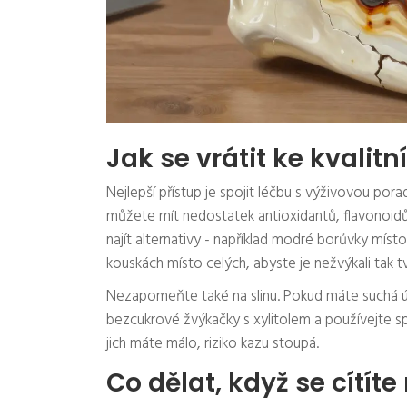
Jak se vrátit ke kvalitn
Nejlepší přístup je spojit léčbu s výživovou po
můžete mít nedostatek antioxidantů, flavonoi
najít alternativy - například modré borůvky mís
kouskách místo celých, abyste je nežvýkali tak t
Nezapomeňte také na slinu. Pokud máte suchá úst
bezcukrové žvýkačky s xylitolem a používejte spec
jich máte málo, riziko kazu stoupá.
Co dělat, když se cítíte