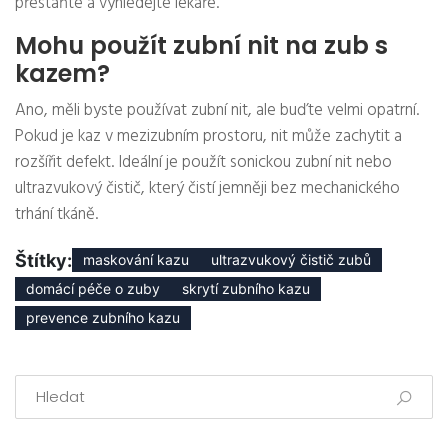
přestaňte a vyhledejte lékaře.
Mohu použít zubní nit na zub s
kazem?
Ano, měli byste používat zubní nit, ale buďte velmi opatrní.
Pokud je kaz v mezizubním prostoru, nit může zachytit a
rozšířit defekt. Ideální je použít sonickou zubní nit nebo
ultrazvukový čistič, který čistí jemněji bez mechanického
trhání tkáně.
Štítky:
maskování kazu
ultrazvukový čistič zubů
domácí péče o zuby
skrytí zubního kazu
prevence zubního kazu