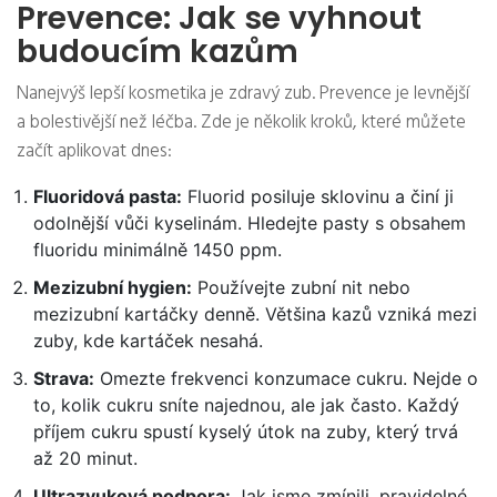
Prevence: Jak se vyhnout
budoucím kazům
Nanejvýš lepší kosmetika je zdravý zub. Prevence je levnější
a bolestivější než léčba. Zde je několik kroků, které můžete
začít aplikovat dnes:
Fluoridová pasta:
Fluorid posiluje sklovinu a činí ji
odolnější vůči kyselinám. Hledejte pasty s obsahem
fluoridu minimálně 1450 ppm.
Mezizubní hygien:
Používejte zubní nit nebo
mezizubní kartáčky denně. Většina kazů vzniká mezi
zuby, kde kartáček nesahá.
Strava:
Omezte frekvenci konzumace cukru. Nejde o
to, kolik cukru sníte najednou, ale jak často. Každý
příjem cukru spustí kyselý útok na zuby, který trvá
až 20 minut.
Ultrazvuková podpora:
Jak jsme zmínili, pravidelné