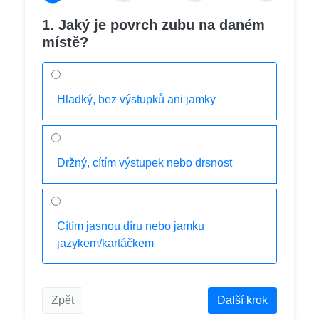
1. Jaký je povrch zubu na daném
místě?
Hladký, bez výstupků ani jamky
Držný, cítím výstupek nebo drsnost
Cítím jasnou díru nebo jamku
jazykem/kartáčkem
Zpět
Další krok