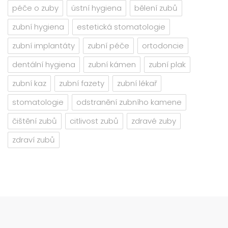
péče o zuby
ústní hygiena
bělení zubů
zubní hygiena
estetická stomatologie
zubní implantáty
zubní péče
ortodoncie
dentální hygiena
zubní kámen
zubní plak
zubní kaz
zubní fazety
zubní lékař
stomatologie
odstranění zubního kamene
čištění zubů
citlivost zubů
zdravé zuby
zdraví zubů