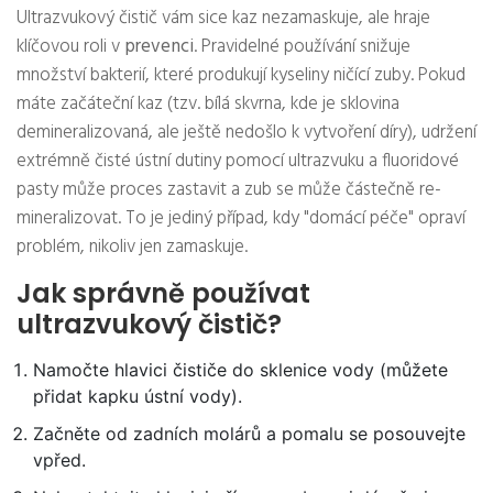
Ultrazvukový čistič vám sice kaz nezamaskuje, ale hraje
klíčovou roli v
prevenci
. Pravidelné používání snižuje
množství bakterií, které produkují kyseliny ničící zuby. Pokud
máte začáteční kaz (tzv. bílá skvrna, kde je sklovina
demineralizovaná, ale ještě nedošlo k vytvoření díry), udržení
extrémně čisté ústní dutiny pomocí ultrazvuku a fluoridové
pasty může proces zastavit a zub se může částečně re-
mineralizovat. To je jediný případ, kdy "domácí péče" opraví
problém, nikoliv jen zamaskuje.
Jak správně používat
ultrazvukový čistič?
Namočte hlavici čističe do sklenice vody (můžete
přidat kapku ústní vody).
Začněte od zadních molárů a pomalu se posouvejte
vpřed.