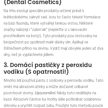
(Dental Cosmetics)
Na trhu existují speciální produkty určené právě k
krátkodobému zakrytí vad. Jsou to často tekuté formulace
na bázi fluoridu, které vytvářejí tenkou vrstvu. Některé
značky nabízejí i "zubní lak" (nepleťte si s lakovacím
prostředkem na boty!). Tyto produkty jsou testovány na
bezpečnost po spolknutí malé dávky slin. Aplikují se
štětečkem přímo na skvrnu. Výdrž mají obvykle jeden až dva
dny, než je vypláchnete jídlem.
3. Domácí pastičky z peroxidu
vodíku (S opatrností!)
Mnoho lidí používá pastu z sodovky a peroxidu vodíku. Tato
směs má abrazivní účinky a může dočasně odbarvit
povrchové skvrny.
Upozornění:
Nikdy toto nedělejte na
kazu! Abrazivní částice by mohly dále poškrábat oslabenou
sklovinu a urychlit rozpad zubu. Použijte tuto metodu pouze