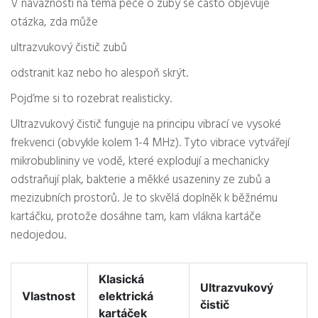
V návaznosti na téma péče o zuby se často objevuje
otázka, zda může
ultrazvukový čistič zubů
odstranit kaz nebo ho alespoň skrýt.
Pojďme si to rozebrat realisticky.
Ultrazvukový čistič funguje na principu vibrací ve vysoké
frekvenci (obvykle kolem 1-4 MHz). Tyto vibrace vytvářejí
mikrobublininy ve vodě, které explodují a mechanicky
odstraňují plak, bakterie a měkké usazeniny ze zubů a
mezizubních prostorů. Je to skvělá doplněk k běžnému
kartáčku, protože dosáhne tam, kam vlákna kartáče
nedojedou.
Klasická
Ultrazvukový
Vlastnost
elektrická
čistič
kartáček