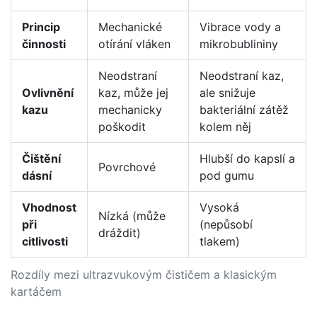
Princip
Mechanické
Vibrace vody a
činnosti
otírání vláken
mikrobublininy
Neodstraní
Neodstraní kaz,
Ovlivnění
kaz, může jej
ale snižuje
kazu
mechanicky
bakteriální zátěž
poškodit
kolem něj
Čištění
Hlubší do kapslí a
Povrchové
dásní
pod gumu
Vhodnost
Vysoká
Nízká (může
při
(nepůsobí
dráždit)
citlivosti
tlakem)
Rozdíly mezi ultrazvukovým čističem a klasickým
kartáčem