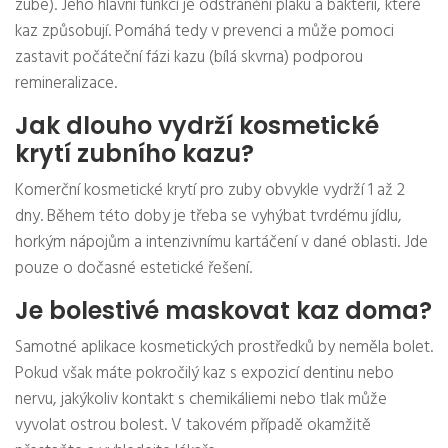
zube). Jeho hlavní funkcí je odstranění plaku a bakterií, které
kaz způsobují. Pomáhá tedy v prevenci a může pomoci
zastavit počáteční fázi kazu (bílá skvrna) podporou
remineralizace.
Jak dlouho vydrží kosmetické
krytí zubního kazu?
Komerční kosmetické krytí pro zuby obvykle vydrží 1 až 2
dny. Během této doby je třeba se vyhýbat tvrdému jídlu,
horkým nápojům a intenzivnímu kartáčení v dané oblasti. Jde
pouze o dočasné estetické řešení.
Je bolestivé maskovat kaz doma?
Samotné aplikace kosmetických prostředků by neměla bolet.
Pokud však máte pokročilý kaz s expozicí dentinu nebo
nervu, jakýkoliv kontakt s chemikáliemi nebo tlak může
vyvolat ostrou bolest. V takovém případě okamžitě