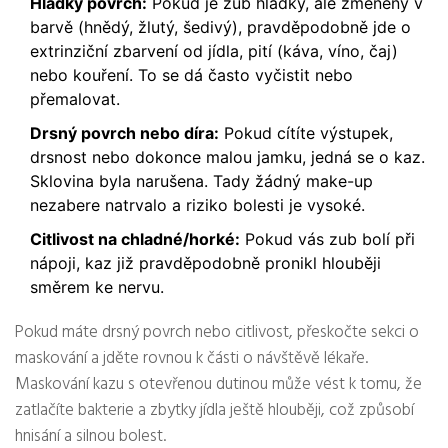
Hladký povrch:
Pokud je zub hladký, ale změněný v
barvě (hnědý, žlutý, šedivý), pravděpodobně jde o
extrinziční zbarvení od jídla, pití (káva, víno, čaj)
nebo kouření. To se dá často vyčistit nebo
přemalovat.
Drsný povrch nebo díra:
Pokud cítíte výstupek,
drsnost nebo dokonce malou jamku, jedná se o kaz.
Sklovina byla narušena. Tady žádný make-up
nezabere natrvalo a riziko bolesti je vysoké.
Citlivost na chladné/horké:
Pokud vás zub bolí při
nápoji, kaz již pravděpodobně pronikl hlouběji
směrem ke nervu.
Pokud máte drsný povrch nebo citlivost, přeskočte sekci o
maskování a jděte rovnou k části o návštěvě lékaře.
Maskování kazu s otevřenou dutinou může vést k tomu, že
zatlačíte bakterie a zbytky jídla ještě hlouběji, což způsobí
hnisání a silnou bolest.