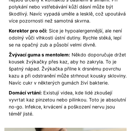
polykání nebo vstřebávání kůží dásní může být
škodlivý. Navíc vypadá uměle a lesklě, což upoutává
více pozornosti než samotná skvrna.
Korektor pro oči:
Sice je hypoalergennější, ale není
odolný vůči vlhkosti ústní dutiny. Rychle stéká, lepí
se na opačný zub a působí velmi divně.
Žvývací guma s mentolem:
Někdo doporučuje držet
kousek žvýkačky přes kaz, aby ho zakryla. To je
špatný nápad. Žvýkačka přilne k drsnému povrchu
kazu a při odstranění může strhnout kousky skloviny.
Navíc cukr v některých gumách živí bakterie.
Domácí vrtání:
Existují videa, kde lidé zkoušejí
vyvrtat kaz pinzetou nebo pilinkou. Toto je absolutní
no-go. Infekce, krvácení a poškození nervu jsou
téměř jisté.