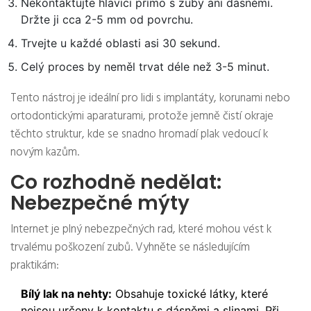
Nekontaktujte hlavici přímo s zuby ani dásněmi.
Držte ji cca 2-5 mm od povrchu.
Trvejte u každé oblasti asi 30 sekund.
Celý proces by neměl trvat déle než 3-5 minut.
Tento nástroj je ideální pro lidi s implantáty, korunami nebo
ortodontickými aparaturami, protože jemně čistí okraje
těchto struktur, kde se snadno hromadí plak vedoucí k
novým kazům.
Co rozhodně nedělat:
Nebezpečné mýty
Internet je plný nebezpečných rad, které mohou vést k
trvalému poškození zubů. Vyhněte se následujícím
praktikám:
Bílý lak na nehty:
Obsahuje toxické látky, které
nejsou určeny k kontaktu s dásněmi a slinami. Při