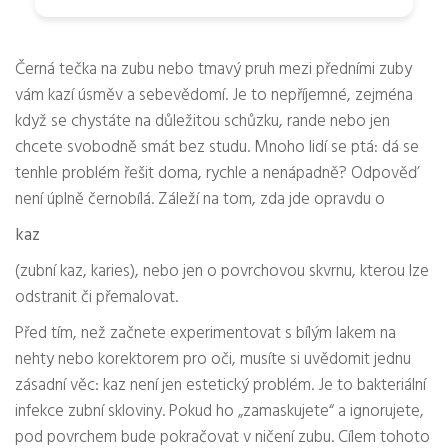
Černá tečka na zubu nebo tmavý pruh mezi předními zuby
vám kazí úsměv a sebevědomí. Je to nepříjemné, zejména
když se chystáte na důležitou schůzku, rande nebo jen
chcete svobodně smát bez studu. Mnoho lidí se ptá: dá se
tenhle problém řešit doma, rychle a nenápadně? Odpověď
není úplně černobílá. Záleží na tom, zda jde opravdu o
kaz
(zubní kaz, karies), nebo jen o povrchovou skvrnu, kterou lze
odstranit či přemalovat.
Před tím, než začnete experimentovat s bílým lakem na
nehty nebo korektorem pro oči, musíte si uvědomit jednu
zásadní věc: kaz není jen estetický problém. Je to bakteriální
infekce zubní skloviny. Pokud ho „zamaskujete“ a ignorujete,
pod povrchem bude pokračovat v ničení zubu. Cílem tohoto