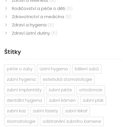
Zdraví a Wellness
(8)
Rodičovství a péče o děti
(6)
Zdravotnictví a medicína
(6)
Zdraví a hygiena
(5)
Zdraví ústní dutiny
(5)
Štítky
péče o zuby
ústní hygiena
bělení zubů
zubní hygiena
estetická stomatologie
zubní implantáty
zubní péče
ortodoncie
dentální hygiena
zubní kámen
zubní plak
zubní kaz
zubní fazety
zubní lékař
stomatologie
odstranění zubního kamene