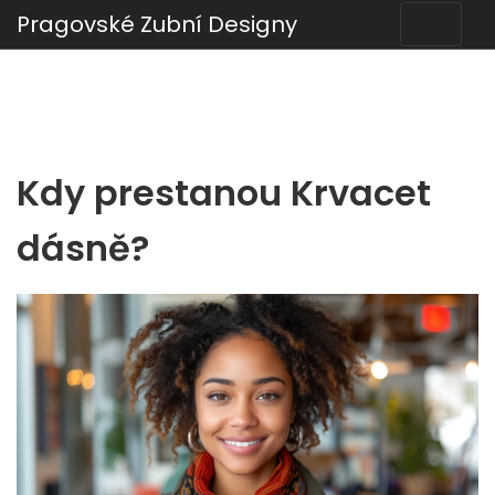
Pragovské Zubní Designy
Kdy prestanou Krvacet
dásně?