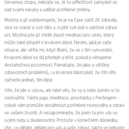
červenou stopu, nebojte se. Je to příležitost zamyslet se
nad svými návyky a udělat potřebné změny.
Možná si již uvědomujete, že je na čase začít žít zdravěji,
více se starat o své tělo a zvýšit své úsilí o udržení zdraví
úst. Možná jste již chtěli zkusit meditaci pro stres, který
může také přispět k krvácení dásní. Nevím, jaká je vaše
situace, ale věřte mi, když říkám, že se s tím vyrovnáte.
Krvácení dásní se dá předejít a léčit, pokud jí věnujeme
dostatečnou pozornost. Pamatujte, že jako u většiny
zdravotních problémů, i u krvácení dásní platí, že čím dřív
začnete jednat, tím lépe.
Vím, že jde o výzvu, ale také vím, že vy a vaše úsměv si to
zasloužíte. Takže juga, meditace, procházky s Peršingem -
cokoli vám pomůže dosáhnout potřebné rovnováhy a zdraví
ve vašem životě. A nezapomínejte, že jsem tu pro vás se
svými rady a zkušenostmi. Protože v konečném důsledku,
vše, co dělám, dělám pro vás a vaše zdraví, takže se nebojte