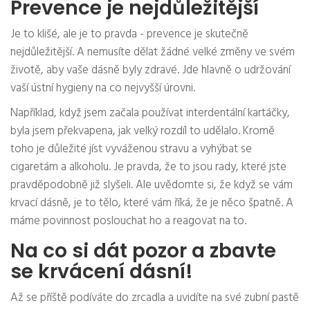
Prevence je nejdůležitější
Je to klišé, ale je to pravda - prevence je skutečně
nejdůležitější. A nemusíte dělat žádné velké změny ve svém
životě, aby vaše dásně byly zdravé. Jde hlavně o udržování
vaší ústní hygieny na co nejvyšší úrovni.
Například, když jsem začala používat interdentální kartáčky,
byla jsem překvapena, jak velký rozdíl to udělalo. Kromě
toho je důležité jíst vyváženou stravu a vyhýbat se
cigaretám a alkoholu. Je pravda, že to jsou rady, které jste
pravděpodobně již slyšeli. Ale uvědomte si, že když se vám
krvací dásně, je to tělo, které vám říká, že je něco špatně. A
máme povinnost poslouchat ho a reagovat na to.
Na co si dát pozor a zbavte
se krvácení dásní!
Až se příště podíváte do zrcadla a uvidíte na své zubní pastě