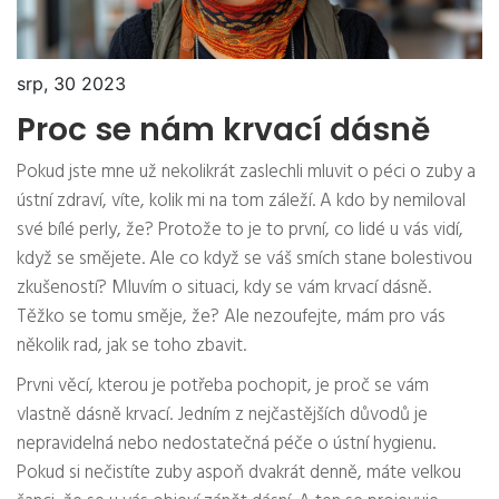
srp, 30 2023
Proc se nám krvací dásně
Pokud jste mne už nekolikrát zaslechli mluvit o péci o zuby a
ústní zdraví, víte, kolik mi na tom záleží. A kdo by nemiloval
své bílé perly, že? Protože to je to první, co lidé u vás vidí,
když se smějete. Ale co když se váš smích stane bolestivou
zkušeností? Mluvím o situaci, kdy se vám krvací dásně.
Těžko se tomu směje, že? Ale nezoufejte, mám pro vás
několik rad, jak se toho zbavit.
Prvni věcí, kterou je potřeba pochopit, je proč se vám
vlastně dásně krvací. Jedním z nejčastějších důvodů je
nepravidelná nebo nedostatečná péče o ústní hygienu.
Pokud si nečistíte zuby aspoň dvakrát denně, máte velkou