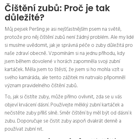
Čištění zubů: Proč je tak
důležité?
Můj pejsek Peršing je asi nejšťastnějším psem na světě,
protože pro něj čištění zubů není žádný problém. Ale my lidé
si musíme uvědomit, jak je správná péče o zuby důležitá pro
naše zdraví obecně. Vzpomínám si na jednu příhodu, kdy
jsem během dovolené v horách zapomněla svoji zubní
kartáček. Měla jsem to štěstí, že jsem si ho mohla vzít u
svého kamáráda, ale tento zážitek mi natrvalo připomněl
význam pravidelného čištění zubů.
To, jak si čistíte zuby, může přímo ovlivnit, zda se u vás
objeví krvácení dásní. Používejte měkký zubní kartáček a
nečistěte zuby příliš silně. Směr čištění by měl být od dásní k
zubu. Doporučuje se čistit zuby aspoň dvakrát denně a
používat zubní nit.