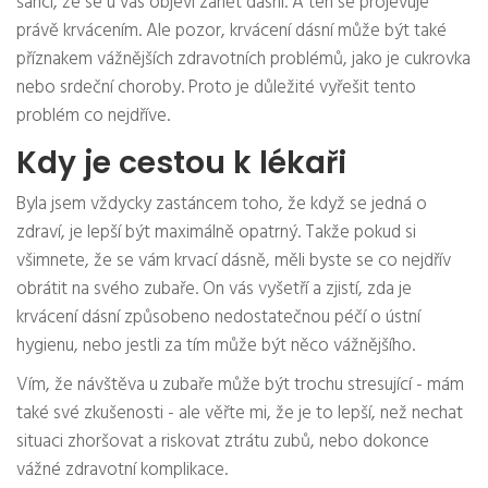
šanci, že se u vás objeví zánět dásní. A ten se projevuje
právě krvácením. Ale pozor, krvácení dásní může být také
příznakem vážnějších zdravotních problémů, jako je cukrovka
nebo srdeční choroby. Proto je důležité vyřešit tento
problém co nejdříve.
Kdy je cestou k lékaři
Byla jsem vždycky zastáncem toho, že když se jedná o
zdraví, je lepší být maximálně opatrný. Takže pokud si
všimnete, že se vám krvací dásně, měli byste se co nejdřív
obrátit na svého zubaře. On vás vyšetří a zjistí, zda je
krvácení dásní způsobeno nedostatečnou péčí o ústní
hygienu, nebo jestli za tím může být něco vážnějšího.
Vím, že návštěva u zubaře může být trochu stresující - mám
také své zkušenosti - ale věřte mi, že je to lepší, než nechat
situaci zhoršovat a riskovat ztrátu zubů, nebo dokonce
vážné zdravotní komplikace.