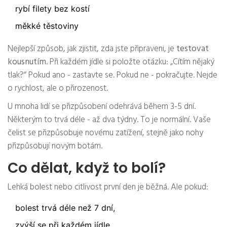
rybí filety bez kostí
měkké těstoviny
Nejlepší způsob, jak zjistit, zda jste připraveni, je
testovat
kousnutím
. Při každém jídle si položte otázku: „Cítím nějaký
tlak?“ Pokud ano - zastavte se. Pokud ne - pokračujte. Nejde
o rychlost, ale o přirozenost.
U mnoha lidí se přizpůsobení odehrává během 3-5 dní.
Některým to trvá déle - až dva týdny. To je normální. Vaše
čelist se přizpůsobuje novému zatížení, stejně jako nohy
přizpůsobují novým botám.
Co dělat, když to bolí?
Lehká bolest nebo citlivost první den je běžná. Ale pokud:
bolest trvá déle než 7 dní,
zvýší se při každém jídle,