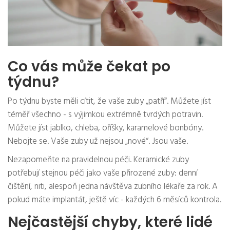
Co vás může čekat po
týdnu?
Po týdnu byste měli cítit, že vaše zuby „patří“. Můžete jíst
téměř všechno - s výjimkou extrémně tvrdých potravin.
Můžete jíst jablko, chleba, oříšky, karamelové bonbóny.
Nebojte se. Vaše zuby už nejsou „nové“. Jsou vaše.
Nezapomeňte na pravidelnou péči. Keramické zuby
potřebují stejnou péči jako vaše přirozené zuby: denní
čištění, niti, alespoň jedna návštěva zubního lékaře za rok. A
pokud máte implantát, ještě víc - každých 6 měsíců kontrola.
Nejčastější chyby, které lidé