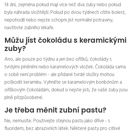
14 dní, zejména pokud mají více než dva zuby nebo pokud
byla náhrada složitější. Pokud po dvou týdnech cítíte bolest,
nepohodlí nebo nejste schopni jíst normální potraviny,
navštivte zubního lékaře.
Můžu jíst čokoládu s keramickými
zuby?
Ano, ale pouze po týdnu a jen bez oříšků, čokolády s
tvrdými plněními nebo karamelových vložek. Čokoláda sama
o sobě není problém - ale přidané tvrdé složky mohou
poškodit keramiku. Vyhněte se karamelovým bonbónům a
oříškovým čokoládám, dokud si nejste jisti, že vaše zuby jsou
plně přizpůsobené.
Je třeba měnit zubní pastu?
Ne, nemusíte. Používejte stejnou pastu jako dříve - s
fluoridem, bez abrazivních látek. Některé pasty pro citlivé