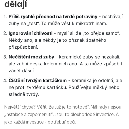
dělají
Příliš rychlé přechod na tvrdé potraviny
- nechávají
zuby na „test“. To může vést k mikrotrhlinám.
Ignorování citlivosti
- myslí si, že „to přejde samo“.
Někdy ano, ale někdy je to příznak špatného
přizpůsobení.
Nečištění mezi zuby
- keramické zuby se nezakalí,
ale zubní deska kolem nich ano. A ta může způsobit
zánět dásní.
Čištění tvrdým kartáčkem
- keramika je odolná, ale
ne proti tvrdému kartáčku. Používejte měkký nebo
středně tvrdý.
Největší chyba? Věřit, že „už je to hotové“. Náhrady nejsou
„instalace a zapomenutí“. Jsou to dlouhodobé investice. A
jako každá investice - potřebují péči.