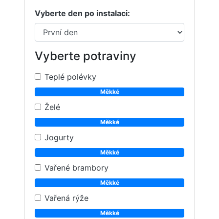
Vyberte den po instalaci:
Vyberte potraviny
Teplé polévky
Měkké
Želé
Měkké
Jogurty
Měkké
Vařené brambory
Měkké
Vařená rýže
Měkké