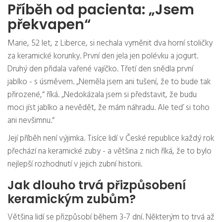
Příběh od pacienta: „Jsem
překvapen“
Marie, 52 let, z Liberce, si nechala vyměnit dva horní stoličky
za keramické korunky. První den jela jen polévku a jogurt.
Druhý den přidala vařené vajíčko. Třetí den snědla první
jablko - s úsměvem. „Neměla jsem ani tušení, že to bude tak
přirozené,“ říká. „Nedokázala jsem si představit, že budu
moci jíst jablko a nevědět, že mám náhradu. Ale teď si toho
ani nevšimnu.“
Její příběh není výjimka. Tisíce lidí v České republice každý rok
přechází na keramické zuby - a většina z nich říká, že to bylo
nejlepší rozhodnutí v jejich zubní historii.
Jak dlouho trvá přizpůsobení
keramickým zubům?
Většina lidí se přizpůsobí během 3-7 dní. Některým to trvá až