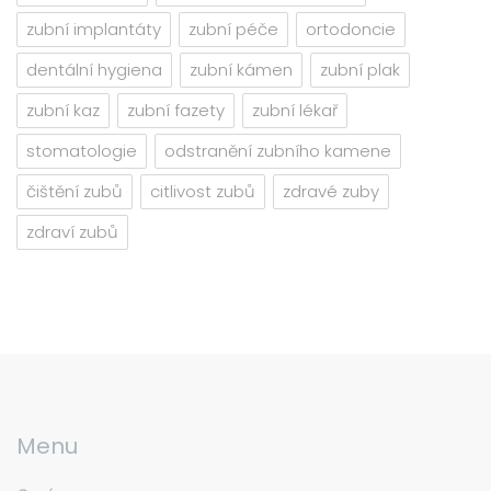
zubní implantáty
zubní péče
ortodoncie
dentální hygiena
zubní kámen
zubní plak
zubní kaz
zubní fazety
zubní lékař
stomatologie
odstranění zubního kamene
čištění zubů
citlivost zubů
zdravé zuby
zdraví zubů
Menu