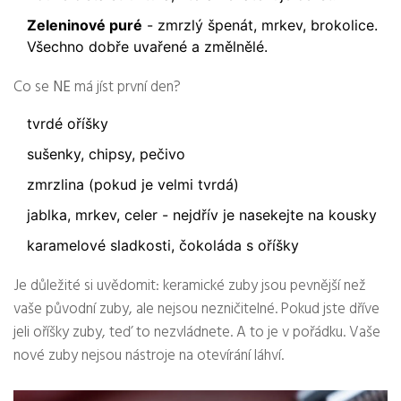
Zeleninové puré
- zmrzlý špenát, mrkev, brokolice.
Všechno dobře uvařené a změlnělé.
Co se
NE
má jíst první den?
tvrdé oříšky
sušenky, chipsy, pečivo
zmrzlina (pokud je velmi tvrdá)
jablka, mrkev, celer - nejdřív je nasekejte na kousky
karamelové sladkosti, čokoláda s oříšky
Je důležité si uvědomit: keramické zuby jsou pevnější než
vaše původní zuby, ale nejsou nezničitelné. Pokud jste dříve
jeli oříšky zuby, teď to nezvládnete. A to je v pořádku. Vaše
nové zuby nejsou nástroje na otevírání láhví.