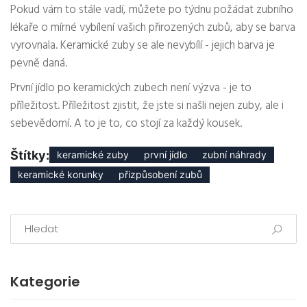
Pokud vám to stále vadí, můžete po týdnu požádat zubního
lékaře o mírné vybílení vašich přirozených zubů, aby se barva
vyrovnala. Keramické zuby se ale nevybílí - jejich barva je
pevně daná.
První jídlo po keramických zubech není výzva - je to
příležitost. Příležitost zjistit, že jste si našli nejen zuby, ale i
sebevědomí. A to je to, co stojí za každý kousek.
Štítky:
keramické zuby
první jídlo
zubní náhrady
keramické korunky
přizpůsobení zubů
Kategorie