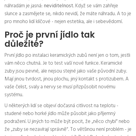
náhradám je jasná:
neviditelnost
. Když se vám zahřeje
slunce a zasmějete se, nikdo nevidí, že máte náhradu. A to je
pro mnoho lidí klíčové - nejen estetika, ale i sebevědomí.
Proč je první jídlo tak
důležité?
První jídlo po instalaci keramických zubů není jen o tom, jestli
vám něco chutná. Je to test vaší nové funkce. Keramické
zuby jsou pevné, ale nejsou stejné jako vaše původní zuby.
Mají jinou tvrdost, jinou plochu, jiný kontakt s protizubem. A
vaše čelist, svaly a nervy se musí přizpůsobit novému
systému.
U některých lidí se objeví dočasná citlivost na teplotu -
studené nebo horké jídlo může působit jako příjemný
podražení. U jiných to může být pocit, že „něco chybí“ nebo
že „zuby se nezavírají správně“. To většinou není problém - je