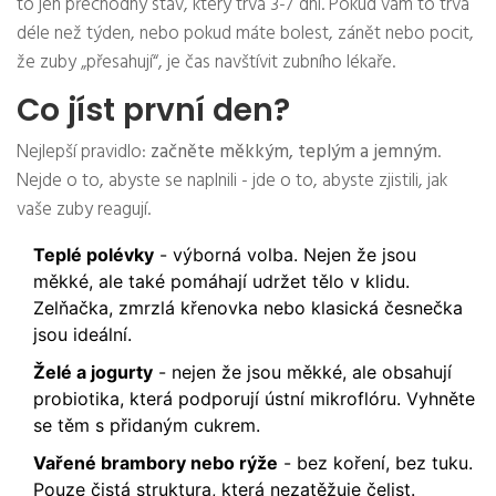
to jen přechodný stav, který trvá 3-7 dní. Pokud vám to trvá
déle než týden, nebo pokud máte bolest, zánět nebo pocit,
že zuby „přesahují“, je čas navštívit zubního lékaře.
Co jíst první den?
Nejlepší pravidlo:
začněte měkkým, teplým a jemným
.
Nejde o to, abyste se naplnili - jde o to, abyste zjistili, jak
vaše zuby reagují.
Teplé polévky
- výborná volba. Nejen že jsou
měkké, ale také pomáhají udržet tělo v klidu.
Zelňačka, zmrzlá křenovka nebo klasická česnečka
jsou ideální.
Želé a jogurty
- nejen že jsou měkké, ale obsahují
probiotika, která podporují ústní mikroflóru. Vyhněte
se těm s přidaným cukrem.
Vařené brambory nebo rýže
- bez koření, bez tuku.
Pouze čistá struktura, která nezatěžuje čelist.