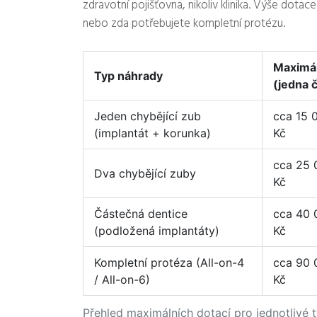
zdravotní pojišťovna, nikoliv klinika. Výše dotac
nebo zda potřebujete kompletní protézu.
Maximál
Typ náhrady
(jedna č
Jeden chybějící zub
cca 15 
(implantát + korunka)
Kč
cca 25 
Dva chybějící zuby
Kč
Částečná dentice
cca 40 
(podložená implantáty)
Kč
Kompletní protéza (All-on-4
cca 90 
/ All-on-6)
Kč
Přehled maximálních dotací pro jednotlivé 