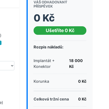
VÁŠ ODHADOVANÝ
PŘÍSPĚVEK
0 Kč
Ušetříte 0 Kč
)
Rozpis nákladů:
Implantát +
18 000
Konektor
Kč
Korunka
0 Kč
Celková tržní cena
0 Kč
e)