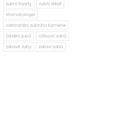
zubní fazety
zubní lékař
stomatologie
odstranění zubního kamene
čištění zubů
citlivost zubů
zdravé zuby
zdraví zubů