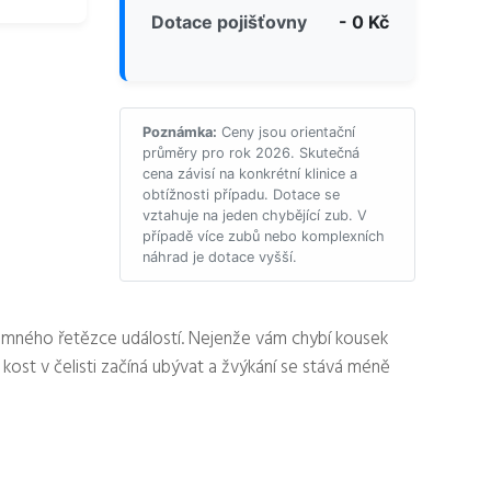
Dotace pojišťovny
- 0 Kč
Poznámka:
Ceny jsou orientační
průměry pro rok 2026. Skutečná
cena závisí na konkrétní klinice a
obtížnosti případu. Dotace se
vztahuje na jeden chybějící zub. V
případě více zubů nebo komplexních
náhrad je dotace vyšší.
emného řetězce událostí. Nejenže vám chybí kousek
ost v čelisti začíná ubývat a žvýkání se stává méně