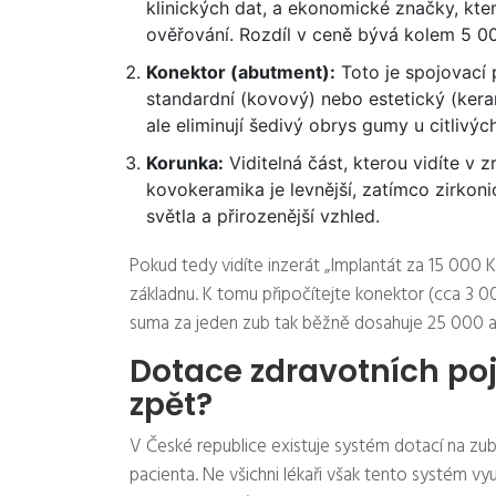
klinických dat, a ekonomické značky, které
ověřování. Rozdíl v ceně bývá kolem 5 0
Konektor (abutment):
Toto je spojovací
standardní (kovový) nebo estetický (kera
ale eliminují šedivý obrys gumy u citlivýc
Korunka:
Viditelná část, kterou vidíte v z
kovokeramika je levnější, zatímco zirkon
světla a přirozenější vzhled.
Pokud tedy vidíte inzerát „Implantát za 15 000 
základnu. K tomu připočítejte konektor (cca 3 
suma za jeden zub tak běžně dosahuje 25 000 a
Dotace zdravotních poj
zpět?
V České republice existuje systém dotací na zub
pacienta. Ne všichni lékaři však tento systém v