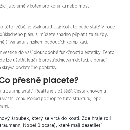
oužící jako umělý kořen pro korunku nebo most
o této léčbě, je však praktická: Kolik to bude stát? V roce
ůkladného plánu si můžete snadno připlatit za služby,
jší variantu s rizikem budoucích komplikací.
 investice do vaší dlouhodobé funkčnosti a estetiky. Tento
de lze ušetřit legálně prostřednictvím dotací, a poradí
rá skrývá dodatečné poplatky.
 Co přesně placete?
u za „implantát“. Realita je složitější. Cesta k novému
u vlastní cenu. Pokud pochopíte tuto strukturu, lépe
kami.
ový šroubek, který se vrtá do kosti. Zde hraje roli
traumann, Nobel Biocare), které mají desetiletí