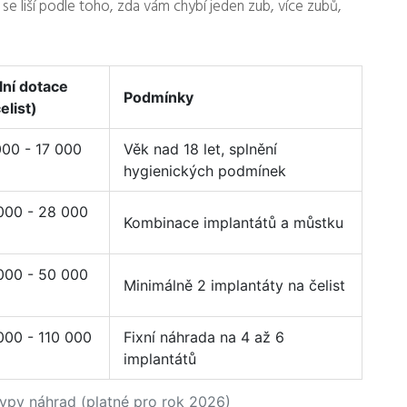
e se liší podle toho, zda vám chybí jeden zub, více zubů,
ní dotace
Podmínky
elist)
000 - 17 000
Věk nad 18 let, splnění
hygienických podmínek
000 - 28 000
Kombinace implantátů a můstku
000 - 50 000
Minimálně 2 implantáty na čelist
000 - 110 000
Fixní náhrada na 4 až 6
implantátů
typy náhrad (platné pro rok 2026)