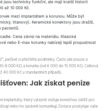
 jsou technicky funkční, ale mají kratší historii
00 až 10 000 Kč.
 prvek mezi implantátem a korunou. Může být
mický, titanový). Keramické konektory jsou dražší,
h pacientů.
rcadle. Cena závisí na materiálu. Klasická
iové nebo E-max korunky nabízejí lepší propustnost
Kč“, pečlivě si přečtěte podmínky. Často jde pouze o
000-8 000 Kč) a korunku (od 6 000 do 15 000 Kč). Celková
ž 40 000 Kč u standardních případů.
išťoven: Jak získat peníze
ní implantáty, který výrazně snižuje konečnou zátěž pro
yužívají nebo ho správně komunikují. Dotace poskytuje vaše