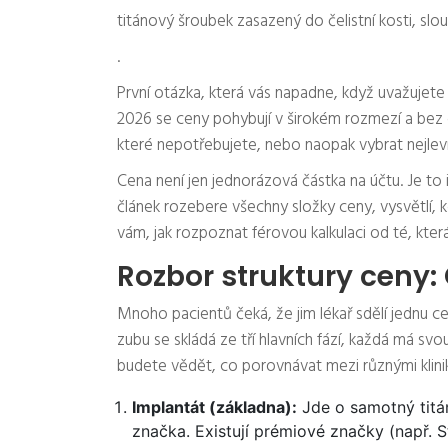
titánový šroubek zasazený do čelistní kosti, sl
.
První otázka, která vás napadne, když uvažujete 
2026 se ceny pohybují v širokém rozmezí a bez d
které nepotřebujete, nebo naopak vybrat nejlevně
Cena není jen jednorázová částka na účtu. Je to
článek rozebere všechny složky ceny, vysvětlí, k
vám, jak rozpoznat férovou kalkulaci od té, kte
Rozbor struktury ceny:
Mnoho pacientů čeká, že jim lékař sdělí jednu cen
zubu se skládá ze tří hlavních fází, každá má svo
budete vědět, co porovnávat mezi různými klini
Implantát (základna):
Jde o samotný titán
značka. Existují prémiové značky (např. S