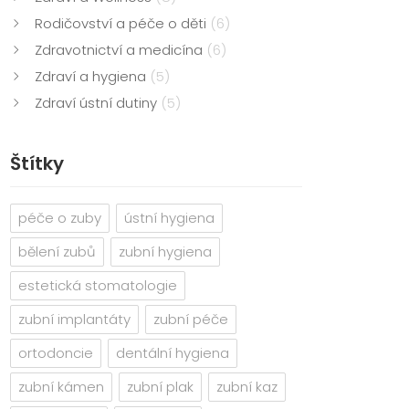
Rodičovství a péče o děti
(6)
Zdravotnictví a medicína
(6)
Zdraví a hygiena
(5)
Zdraví ústní dutiny
(5)
Štítky
péče o zuby
ústní hygiena
bělení zubů
zubní hygiena
estetická stomatologie
zubní implantáty
zubní péče
ortodoncie
dentální hygiena
zubní kámen
zubní plak
zubní kaz