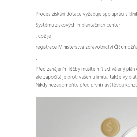
Proces získání dotace vyžaduje spolupráci s klini
Systému ziskových implantačních center
, což je
registrace Ministerstva zdravotnictví ČR umožňu
.
Před zahájením léčby musíte mít schválený plán 
ale započítá je proti vašemu limitu, takže vy plat
Nikdy nezapomeňte před první návštěvou konzul