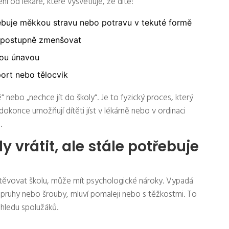
 od lékaře, které vysvětluje, že dítě:
řebuje měkkou stravu nebo potravu v tekuté formě
e postupně zmenšovat
nou únavou
port nebo tělocvik
é“ nebo „nechce jít do školy“. Je to fyzický proces, který
okonce umožňují dítěti jíst v lékárně nebo v ordinaci
.
y vrátit, ale stále potřebuje
štěvovat školu, může mít psychologické nároky. Vypadá
é pruhy nebo šrouby, mluví pomaleji nebo s těžkostmi. To
hledu spolužáků.