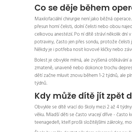
Co se děje během oper
Maxilofaciální chirurgie není jako běžná operace.
přesun horní čelisti, dolní čelisti nebo obou na
celkovou anestézií. Po ní dítě stráví několik dní 
potraviny, často jen přes sondu, protože čelis
Někdy je i potřeba nosit kovové kličky nebo záv
Bolest je obvykle mírná, ale zvýšená otěkávání a
zmateně, unaveně nebo dokonce trochu deprese 
dětí začne mluvit znovu během 1-2 týdnů, ale pl
týdnů.
Kdy může dítě jít zpět 
Obvykle se dítě vrací do školy mezi 2 až 4 týdny
věku. Mladší děti se často vracejí dříve - často k
teenagedeři, kteří prošli složitějšími zákroky, 