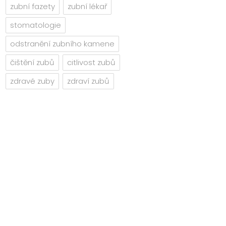
zubní fazety
zubní lékař
stomatologie
odstranění zubního kamene
čištění zubů
citlivost zubů
zdravé zuby
zdraví zubů