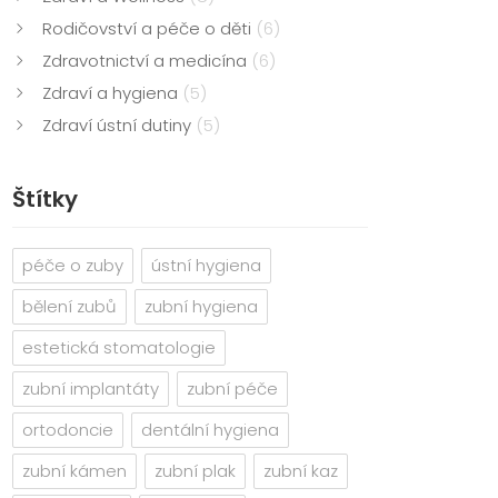
Rodičovství a péče o děti
(6)
Zdravotnictví a medicína
(6)
Zdraví a hygiena
(5)
Zdraví ústní dutiny
(5)
Štítky
péče o zuby
ústní hygiena
bělení zubů
zubní hygiena
estetická stomatologie
zubní implantáty
zubní péče
ortodoncie
dentální hygiena
zubní kámen
zubní plak
zubní kaz