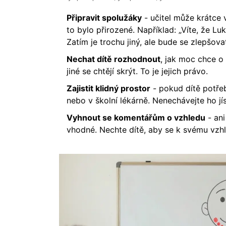
Připravit spolužáky
- učitel může krátce vy
to bylo přirozené. Například: „Víte, že Lu
Zatím je trochu jiný, ale bude se zlepšovat
Nechat dítě rozhodnout
, jak moc chce o 
jiné se chtějí skrýt. To je jejich právo.
Zajistit klidný prostor
- pokud dítě potřebu
nebo v školní lékárně. Nenechávejte ho jís
Vyhnout se komentářům o vzhledu
- ani
vhodné. Nechte dítě, aby se k svému vzh