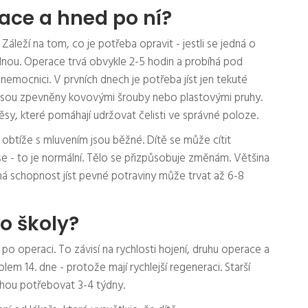
ace a hned po ní?
 Záleží na tom, co je potřeba opravit - jestli se jedná o
jednou. Operace trvá obvykle 2-5 hodin a probíhá pod
v nemocnici. V prvních dnech je potřeba jíst jen tekuté
ti jsou zpevněny kovovými šrouby nebo plastovými pruhy.
ěsy, které pomáhají udržovat čelisti ve správné poloze.
 obtíže s mluvením jsou běžné. Dítě se může cítit
- to je normální. Tělo se přizpůsobuje změnám. Většina
ná schopnost jíst pevné potraviny může trvat až 6-8
do školy?
 po operaci. To závisí na rychlosti hojení, druhu operace a
olem 14. dne - protože mají rychlejší regeneraci. Starší
mohou potřebovat 3-4 týdny.