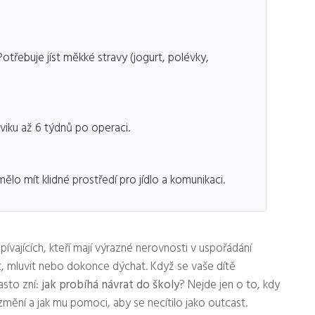
otřebuje jíst měkké stravy (jogurt, polévky,
viku až 6 týdnů po operaci.
lo mít klidné prostředí pro jídlo a komunikaci.
spívajících, kteří mají výrazné nerovnosti v uspořádání
íst, mluvit nebo dokonce dýchat. Když se vaše dítě
asto zní:
jak probíhá návrat do školy
? Nejde jen o to, kdy
e změní a jak mu pomoci, aby se necítilo jako outcast.