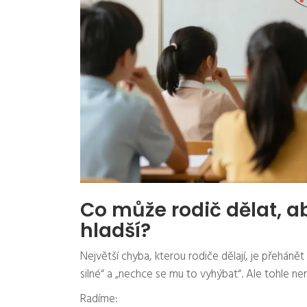
Co může rodič dělat, a
hladší?
Největší chyba, kterou rodiče dělají, je přehánět 
silné“ a „nechce se mu to vyhýbat“. Ale tohle není
Radíme: