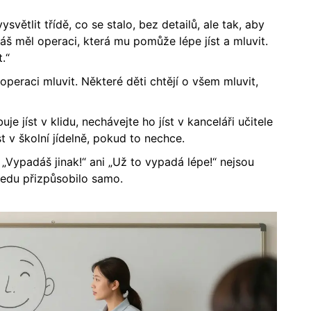
světlit třídě, co se stalo, bez detailů, ale tak, aby
káš měl operaci, která mu pomůže lépe jíst a mluvit.
.“
operaci mluvit. Některé děti chtějí o všem mluvit,
je jíst v klidu, nechávejte ho jíst v kanceláři učitele
t v školní jídelně, pokud to nechce.
 „Vypadáš jinak!“ ani „Už to vypadá lépe!“ nejsou
ledu přizpůsobilo samo.