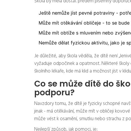
Škola by měla dostat předem písemný doporučení
Ještě nemůže jíst pevné potraviny - pot
Může mít otěkávání obličeje - to se bud
Může mít obtíže s mluvením nebo zvýše
Nemůže dělat fyzickou aktivitu, jako je s
Je důležité, aby škola věděla, že dítě není „leniv
vyžaduje odpočinek a opatrnost. Některé školy d
školního lékaře, kde má klid a možnost jíst v klidu
Co se může dítě do škol
podporu?
Navzdory tomu, že dítě je fyzicky schopné nav
jinak - má otěkávání, může mít v obličeji kovov
může vést k osamění, smutku nebo strachu z po
Nejlepší způsob, jak pomoci, je: