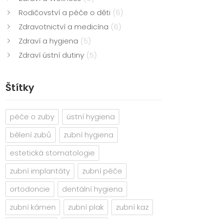
Rodičovství a péče o děti
(6)
Zdravotnictví a medicína
(6)
Zdraví a hygiena
(5)
Zdraví ústní dutiny
(5)
Štítky
péče o zuby
ústní hygiena
bělení zubů
zubní hygiena
estetická stomatologie
zubní implantáty
zubní péče
ortodoncie
dentální hygiena
zubní kámen
zubní plak
zubní kaz