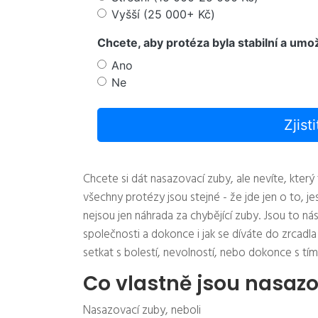
Vyšší (25 000+ Kč)
Chcete, aby protéza byla stabilní a umožň
Ano
Ne
Zjist
Chcete si dát nasazovací zuby, ale nevíte, který
všechny protézy jsou stejné - že jde jen o to, je
nejsou jen náhrada za chybějící zuby. Jsou to nástro
společnosti a dokonce i jak se díváte do zrcadl
setkat s bolestí, nevolností, nebo dokonce s tím
Co vlastně jsou nasaz
Nasazovací zuby, neboli