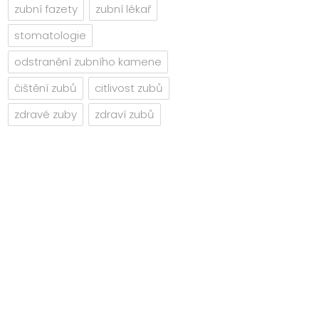
zubní fazety
zubní lékař
stomatologie
odstranění zubního kamene
čištění zubů
citlivost zubů
zdravé zuby
zdraví zubů