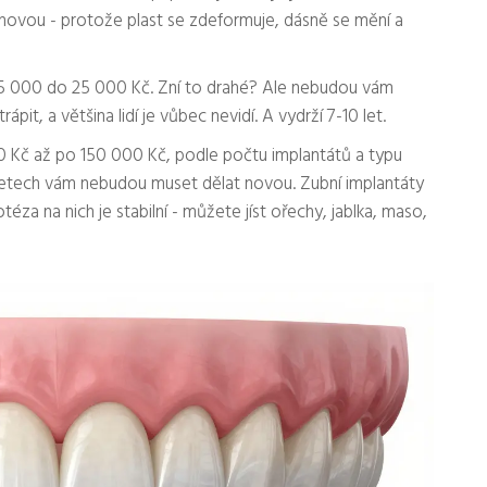
ovou - protože plast se zdeformuje, dásně se mění a
d 15 000 do 25 000 Kč. Zní to drahé? Ale nebudou vám
it, a většina lidí je vůbec nevidí. A vydrží 7-10 let.
00 Kč až po 150 000 Kč, podle počtu implantátů a typu
0 letech vám nebudou muset dělat novou. Zubní implantáty
otéza na nich je stabilní - můžete jíst ořechy, jablka, maso,