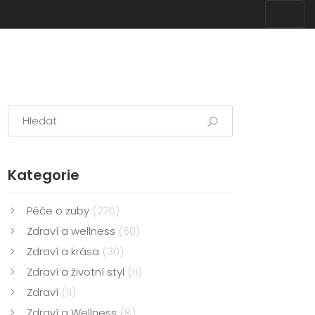
Kategorie
Péče o zuby
(276)
Zdraví a wellness
(60)
Zdraví a krása
(30)
Zdraví a životní styl
(11)
Zdraví
(11)
Zdraví a Wellness
(8)