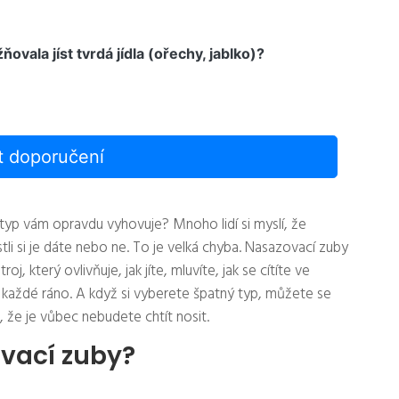
ovala jíst tvrdá jídla (ořechy, jablko)?
it doporučení
 typ vám opravdu vyhovuje? Mnoho lidí si myslí, že
stli si je dáte nebo ne. To je velká chyba. Nasazovací zuby
j, který ovlivňuje, jak jíte, mluvíte, jak se cítíte ve
a každé ráno. A když si vyberete špatný typ, můžete se
, že je vůbec nebudete chtít nosit.
ovací zuby?