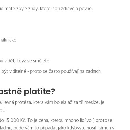
ud máte zbylé zuby, které jsou zdravé a pevné,
iálu jako
ou vidět, když se smějete
být viditelné - proto se často používají na zadních
astně platíte?
 levná protéza, která vám bolela až za tři měsíce, je
et.
o 15 000 Kč. To je cena, kterou mnoho lidí volí, protože
adinu, bude vám to připadat jako kdybyste nosili kámen v