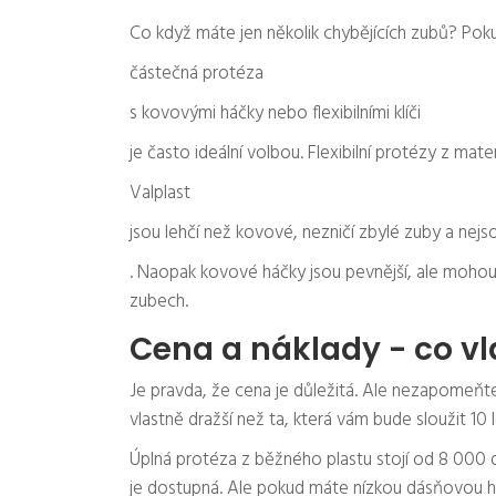
Co když máte jen několik chybějících zubů? Pok
částečná protéza
s kovovými háčky nebo flexibilními klíči
je často ideální volbou. Flexibilní protézy z mater
Valplast
jsou lehčí než kovové, nezničí zbylé zuby a nejs
. Naopak kovové háčky jsou pevnější, ale mohou 
zubech.
Cena a náklady - co vl
Je pravda, že cena je důležitá. Ale nezapomeňte:
vlastně dražší než ta, která vám bude sloužit 10 l
Úplná protéza z běžného plastu stojí od 8 000 d
je dostupná. Ale pokud máte nízkou dásňovou hl