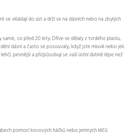
ré se vkládají do úst a drží se na dásních nebo na zbylých
 samé, co před 20 lety. Dříve se dělaly z tvrdého plastu,
ní dásní a často se posouvaly, když jste mluvili nebo jeli.
lehčí, pevnější a přizpůsobují se vaší ústní dutině lépe než
h zubech pomocí kovových háčků nebo jemných klíčů