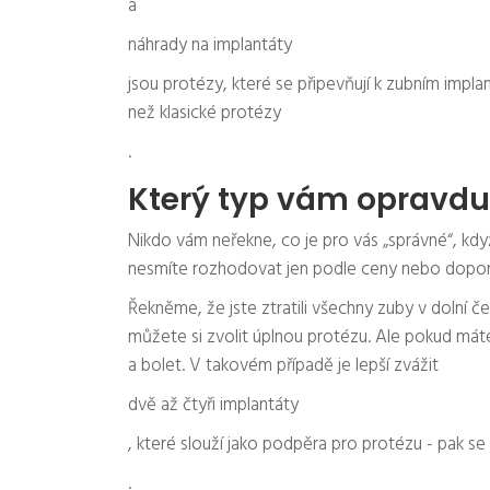
a
náhrady na implantáty
jsou protézy, které se připevňují k zubním implant
než klasické protézy
.
Který typ vám opravdu
Nikdo vám neřekne, co je pro vás „správné“, když 
nesmíte rozhodovat jen podle ceny nebo doporu
Řekněme, že jste ztratili všechny zuby v dolní če
můžete si zvolit úplnou protézu. Ale pokud mát
a bolet. V takovém případě je lepší zvážit
dvě až čtyři implantáty
, které slouží jako podpěra pro protézu - pak s
.