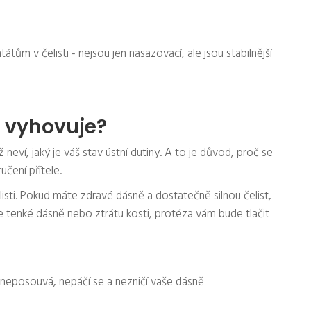
átům v čelisti - nejsou jen nasazovací, ale jsou stabilnější
 vyhovuje?
neví, jaký je váš stav ústní dutiny. A to je důvod, proč se
čení přítele.
listi. Pokud máte zdravé dásně a dostatečně silnou čelist,
e tenké dásně nebo ztrátu kosti, protéza vám bude tlačit
e neposouvá, nepáčí se a nezničí vaše dásně