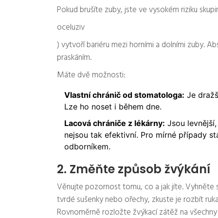
Pokud brušíte zuby, jste ve vysokém riziku skupin
oceluziv
) vytvoří bariéru mezi horními a dolními zuby. A
praskáním.
Máte dvě možnosti:
Vlastní chránič od stomatologa:
Je dražší
Lze ho noset i během dne.
Lacová chrániče z lékárny:
Jsou levnější,
nejsou tak efektivní. Pro mírné případy st
odborníkem.
2. Změňte způsob žvýkání
Věnujte pozornost tomu, co a jak jíte. Vyhněte s
tvrdé sušenky nebo ořechy, zkuste je rozbít ru
Rovnoměrně rozložte žvýkací zátěž na všechny zu