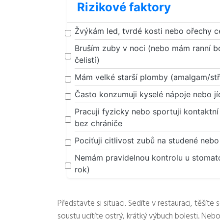
Rizikové faktory
Žvýkám led, tvrdé kosti nebo ořechy 
Bruším zuby v noci (nebo mám ranní bo
čelistí)
Mám velké starší plomby (amalgam/stř
Často konzumuji kyselé nápoje nebo jí
Pracuji fyzicky nebo sportuji kontaktní
bez chrániče
Pociťuji citlivost zubů na studené nebo
Nemám pravidelnou kontrolu u stomato
rok)
Představte si situaci. Sedíte v restauraci, těšít
soustu ucítíte ostrý, krátký výbuch bolesti. Neb