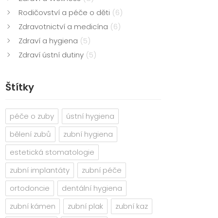
Rodičovství a péče o děti
(6)
Zdravotnictví a medicína
(6)
Zdraví a hygiena
(5)
Zdraví ústní dutiny
(5)
Štítky
péče o zuby
ústní hygiena
bělení zubů
zubní hygiena
estetická stomatologie
zubní implantáty
zubní péče
ortodoncie
dentální hygiena
zubní kámen
zubní plak
zubní kaz