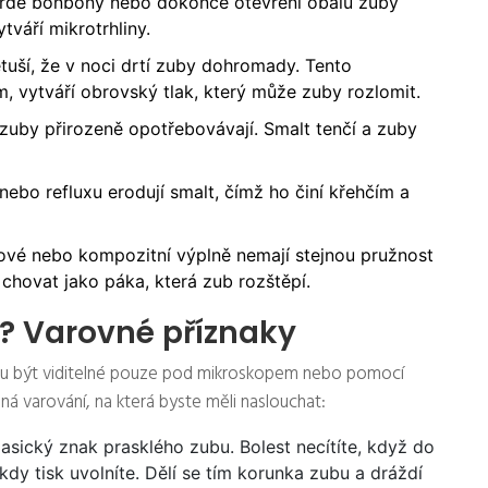
tvrdé bonbony nebo dokonce otevření obalů zuby
tváří mikrotrhliny.
tuší, že v noci drtí zuby dohromady. Tento
 vytváří obrovský tlak, který může zuby rozlomit.
 zuby přirozeně opotřebovávají. Smalt tenčí a zuby
 nebo refluxu erodují smalt, čímž ho činí křehčím a
vé nebo kompozitní výplně nemají stejnou pružnost
chovat jako páka, která zub rozštěpí.
b? Varovné příznaky
hou být viditelné pouze pod mikroskopem nebo pomocí
sná varování, na která byste měli naslouchat:
lasický znak prasklého zubu. Bolest necítíte, když do
dy tisk uvolníte. Dělí se tím korunka zubu a dráždí