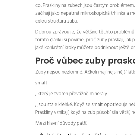
co. Praskliny na zubech jsou častým problémem, 
začínají jako nepatrná mikroskopická trhlinka a
celou strukturu zubu.
Dobrou zprávou je, že většinu těchto problémů 
tomto článku si povíme, proč zuby praskají, jak 
jaké konkrétní kroky můžete podniknout ještě dn
Proč vůbec zuby praska
Zuby nejsou nezlomné. Ačkoli mají nejsilnější látk
smalt
, který je tvořen převážně minerály
, jsou stále křehké. Když se smalt opotřebuje nebo
Praskliny vznikají, když na zub působí síla větší, 
Mezi hlavní důvody patří: