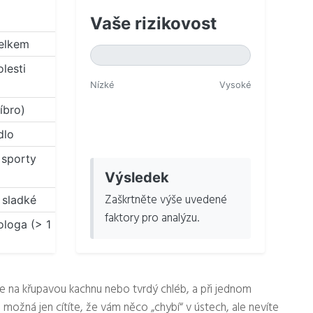
Vaše rizikovost
celkem
lesti
Nízké
Vysoké
íbro)
dlo
 sporty
Výsledek
Zaškrtněte výše uvedené
 sladké
faktory pro analýzu.
loga (> 1
e se na křupavou kachnu nebo tvrdý chléb, a při jednom
o možná jen cítíte, že vám něco „chybí“ v ústech, ale nevíte