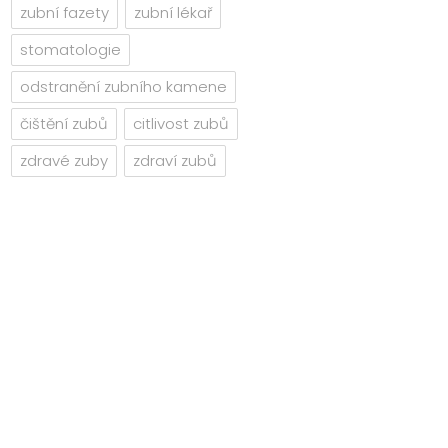
zubní fazety
zubní lékař
stomatologie
odstranění zubního kamene
čištění zubů
citlivost zubů
zdravé zuby
zdraví zubů