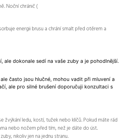
ě. Noční chránič (
bsorbuje energii brusu a chrání smalt před otěrem a
, ale dokonale sedí na vaše zuby a je pohodlnější.
 ale často jsou hlučné, mohou vadit při mluvení a
ačí, ale pro silné brušení doporučuji konzultaci s
e žvýkání ledu, kostí, tužek nebo klíčů. Pokud máte rád
kama nebo nožem před tím, než je dáte do úst.
by, nikoliv jen na jednu stranu.