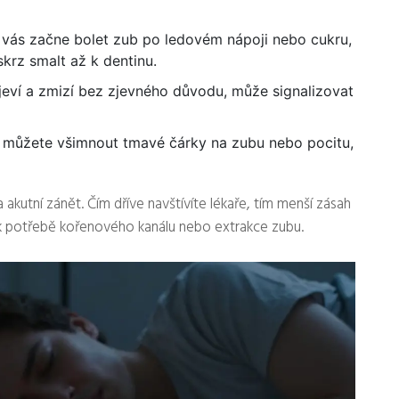
vás začne bolet zub po ledovém nápoji nebo cukru,
krz smalt až k dentinu.
jeví a zmizí bez zjevného důvodu, může signalizovat
 můžete všimnout tmavé čárky na zubu nebo pocitu,
akutní zánět. Čím dříve navštívíte lékaře, tím menší zásah
k potřebě kořenového kanálu nebo extrakce zubu.