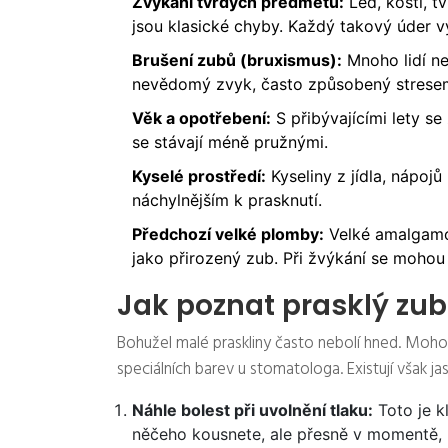
Žvýkání tvrdých předmětů:
Led, kosti, 
jsou klasické chyby. Každý takový úder vy
Brušení zubů (bruxismus):
Mnoho lidí ne
nevědomý zvyk, často způsobený stresem,
Věk a opotřebení:
S přibývajícími lety se
se stávají méně pružnými.
Kyselé prostředí:
Kyseliny z jídla, nápojů
náchylnějším k prasknutí.
Předchozí velké plomby:
Velké amalgamo
jako přirozený zub. Při žvýkání se mohou 
Jak poznat prasklý zu
Bohužel malé praskliny často nebolí hned. Mo
speciálních barev u stomatologa. Existují však ja
Náhle bolest při uvolnění tlaku:
Toto je k
něčeho kousnete, ale přesně v momentě, k