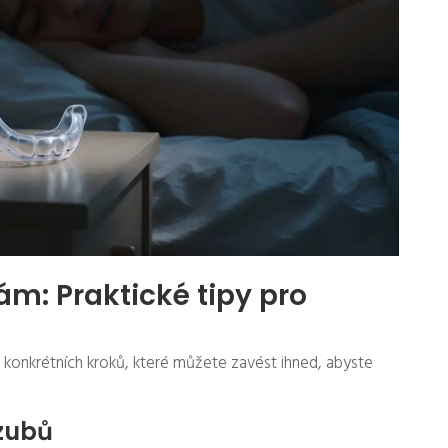
ám: Praktické tipy pro
 konkrétních kroků, které můžete zavést ihned, abyste
 zubů