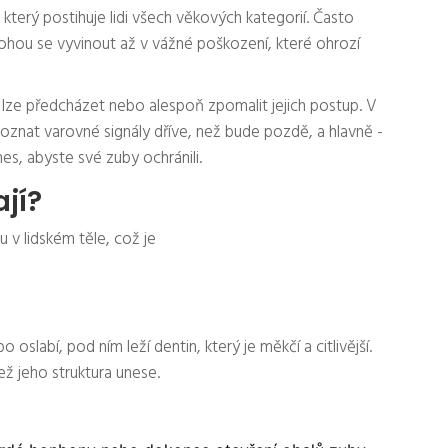
který postihuje lidi všech věkových kategorií. Často
 mohou se vyvinout až v vážné poškození, které ohrozí
lze předcházet nebo alespoň zpomalit jejich postup. V
poznat varovné signály dříve, než bude pozdě, a hlavně -
es, abyste své zuby ochránili.
jí?
u v lidském těle, což je
 oslabí, pod ním leží dentin, který je měkčí a citlivější.
než jeho struktura unese.