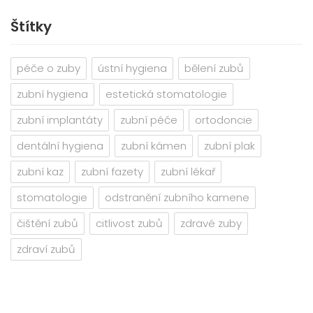
Štítky
péče o zuby
ústní hygiena
bělení zubů
zubní hygiena
estetická stomatologie
zubní implantáty
zubní péče
ortodoncie
dentální hygiena
zubní kámen
zubní plak
zubní kaz
zubní fazety
zubní lékař
stomatologie
odstranění zubního kamene
čištění zubů
citlivost zubů
zdravé zuby
zdraví zubů