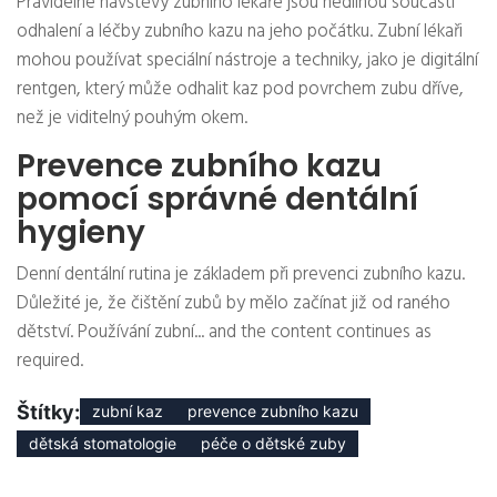
Pravidelné návštěvy zubního lékaře jsou nedílnou součástí
odhalení a léčby zubního kazu na jeho počátku. Zubní lékaři
mohou používat speciální nástroje a techniky, jako je digitální
rentgen, který může odhalit kaz pod povrchem zubu dříve,
než je viditelný pouhým okem.
Prevence zubního kazu
pomocí správné dentální
hygieny
Denní dentální rutina je základem při prevenci zubního kazu.
Důležité je, že čištění zubů by mělo začínat již od raného
dětství. Používání zubní... and the content continues as
required.
Štítky:
zubní kaz
prevence zubního kazu
dětská stomatologie
péče o dětské zuby