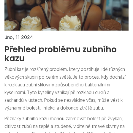
úno, 11 2024
Přehled problému zubního
kazu
Zubní kaz je rozšířený problém, který postihuje lidé různých
věkových skupin po celém světě. Je to proces, kdy dochází
k rozkladu zubní skloviny způsobeného bakteriálními
kyselinami. Tyto kyseliny vznikají při rozkladu cukrů a
sacharidů v ústech. Pokud se nezvládne včas, může vést k
významné bolesti, infekci a dokonce ztrátě zubu.
Příznaky zubního kazu mohou zahrnovat bolest při žvýkání,
citlivost zubů na teplé a studené, viditelné tmavé skvrny na