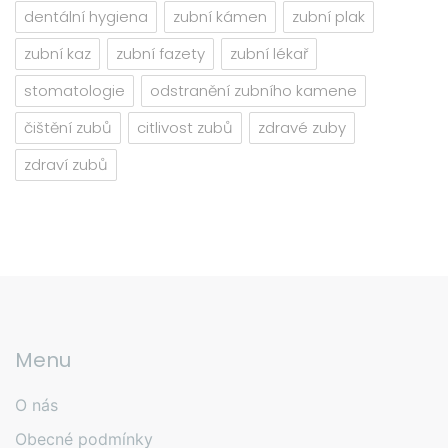
dentální hygiena
zubní kámen
zubní plak
zubní kaz
zubní fazety
zubní lékař
stomatologie
odstranění zubního kamene
čištění zubů
citlivost zubů
zdravé zuby
zdraví zubů
Menu
O nás
Obecné podmínky