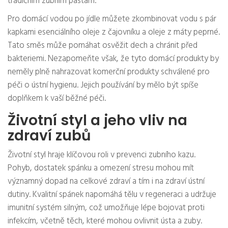
tradičním zubním pastám.
Pro domácí vodou po jídle můžete zkombinovat vodu s pár
kapkami esenciálního oleje z čajovníku a oleje z máty peprné.
Tato směs může pomáhat osvěžit dech a chránit před
bakteriemi. Nezapomeňte však, že tyto domácí produkty by
neměly plně nahrazovat komerční produkty schválené pro
péči o ústní hygienu. Jejich používání by mělo být spíše
doplňkem k vaší běžné péči.
Životní styl a jeho vliv na
zdraví zubů
Životní styl hraje klíčovou roli v prevenci zubního kazu.
Pohyb, dostatek spánku a omezení stresu mohou mít
významný dopad na celkové zdraví a tím i na zdraví ústní
dutiny. Kvalitní spánek napomáhá tělu v regeneraci a udržuje
imunitní systém silným, což umožňuje lépe bojovat proti
infekcím, včetně těch, které mohou ovlivnit ústa a zuby.