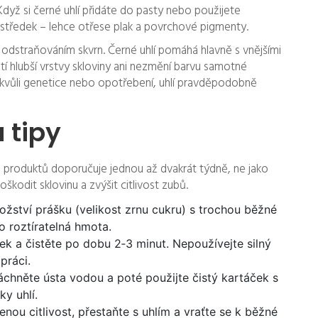
 Když si černé uhlí přidáte do pasty nebo použijete
rostředek – lehce otřese plak a povrchové pigmenty.
 odstraňováním skvrn. Černé uhlí pomáhá hlavně s vnějšími
stí hlubší vrstvy skloviny ani nezmění barvu samotné
 kvůli genetice nebo opotřebení, uhlí pravděpodobně
 tipy
ina produktů doporučuje jednou až dvakrát týdně, ne jako
škodit sklovinu a zvýšit citlivost zubů.
žství prášku (velikost zrnu cukru) s trochou běžné
o roztíratelná hmota.
k a čistěte po dobu 2‑3 minut. Nepoužívejte silný
práci.
áchněte ústa vodou a poté použijte čistý kartáček s
y uhlí.
nou citlivost, přestaňte s uhlím a vraťte se k běžné