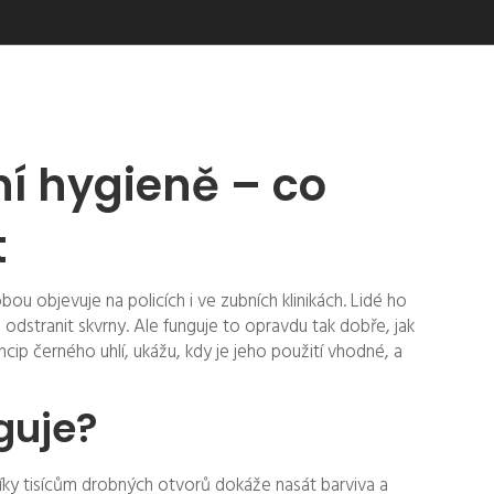
ní hygieně – co
t
bou objevuje na policích i ve zubních klinikách. Lidé ho
a odstranit skvrny. Ale funguje to opravdu tak dobře, jak
cip černého uhlí, ukážu, kdy je jeho použití vhodné, a
guje?
Díky tisícům drobných otvorů dokáže nasát barviva a