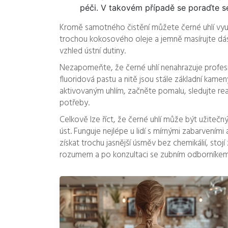
péči. V takovém případě se poraďte 
Kromě samotného čistění můžete černé uhlí využ
trochou kokosového oleje a jemně masírujte dá
vzhled ústní dutiny.
Nezapomeňte, že černé uhlí nenahrazuje profesio
fluoridová pastu a nitě jsou stále základní kam
aktivovaným uhlím, začněte pomalu, sledujte rea
potřeby.
Celkově lze říct, že černé uhlí může být užite
úst. Funguje nejlépe u lidí s mírnými zabarveními 
získat trochu jasnější úsměv bez chemikálií, stoj
rozumem a po konzultaci se zubním odborníkem