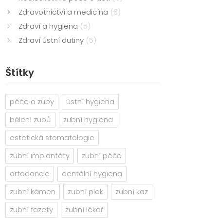
Zdravotnictví a medicína
(6)
Zdraví a hygiena
(5)
Zdraví ústní dutiny
(5)
Štítky
péče o zuby
ústní hygiena
bělení zubů
zubní hygiena
estetická stomatologie
zubní implantáty
zubní péče
ortodoncie
dentální hygiena
zubní kámen
zubní plak
zubní kaz
zubní fazety
zubní lékař