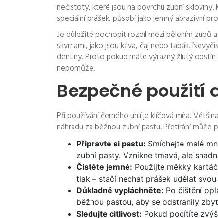
nečistoty, které jsou na povrchu zubní skloviny.
speciální prášek, působí jako jemný abrazivní p
Je důležité pochopit rozdíl mezi bělením zubů a
skvrnami, jako jsou káva, čaj nebo tabák. Nevyči
dentiny. Proto pokud máte výrazný žlutý odstín
nepomůže.
Bezpečné použití a
Při používání černého uhlí je klíčová míra. Větš
náhradu za běžnou zubní pastu. Přetírání může po
Připravte si pastu:
Smíchejte malé mno
zubní pasty. Vznikne tmavá, ale snadn
Čistěte jemně:
Použijte měkký kartáče
tlak – stačí nechat prášek udělat svou 
Důkladně vypláchněte:
Po čištění opl
běžnou pastou, aby se odstranily zbytk
Sledujte citlivost:
Pokud pocítíte zvýše