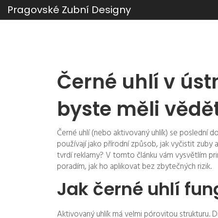
Pragovské Zubní Designy
Černé uhlí v úst
byste měli vědě
Černé uhlí (nebo aktivovaný uhlík) se poslední do
používají jako přírodní způsob, jak vyčistit zuby 
tvrdí reklamy? V tomto článku vám vysvětlím prin
poradím, jak ho aplikovat bez zbytečných rizik.
Jak černé uhlí fun
Aktivovaný uhlík má velmi pórovitou strukturu. 