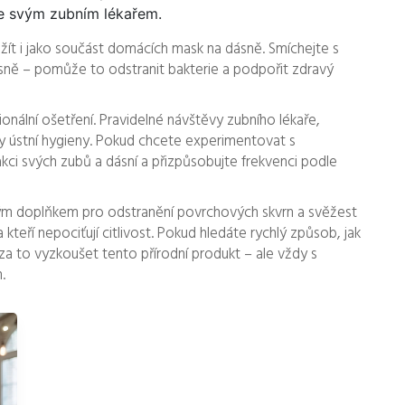
se svým zubním lékařem.
ít i jako součást domácích mask na dásně. Smíchejte s
sně – pomůže to odstranit bakterie a podpořit zdravý
nální ošetření. Pravidelné návštěvy zubního lékaře,
eny ústní hygieny. Pokud chcete experimentovat s
kci svých zubů a dásní a přizpůsobujte frekvenci podle
čným doplňkem pro odstranění povrchových skvrn a svěžest
a kteří nepociťují citlivost. Pokud hledáte rychlý způsob, jak
í za to vyzkoušet tento přírodní produkt – ale vždy s
.