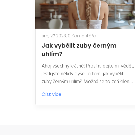
srp, 27 2023,
0 Komentáře
Jak vybělit zuby černým
uhlím?
Ahoj všechny krásné! Prosím, dejte mi vědět,
jestli jste někdy slyšeli o tom, jak vybělit
zuby černým uhlím? Možná se to zdá šílené,
ale já vám ukážu, že to opravdu funguje! Ve
Číst více
svém nejnovějším článku se vám pokusím
podrobně vysvětlit celý proces a sdílet své
výsledky. Nenechte si to ujít, tohle je něco,
co opravdu stojí za vyzkoušení, pokud
toužíte po bílejších zubech doma.