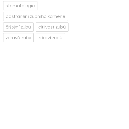
stomatologie
odstranění zubního kamene
čištění zubů
citlivost zubů
zdravé zuby
zdraví zubů