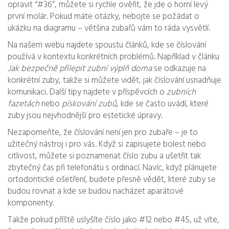
opravit “#36”, můžete si rychle ověřit, že jde o horní levý
první molár. Pokud máte otázky, nebojte se požádat o
ukázku na diagramu – většina zubařů vám to ráda vysvětlí.
Na našem webu najdete spoustu článků, kde se číslování
používá v kontextu konkrétních problémů. Například v článku
Jak bezpečně přilepit zubní výplň doma
se odkazuje na
konkrétní zuby, takže si můžete vidět, jak číslování usnadňuje
komunikaci. Další tipy najdete v příspěvcích o
zubních
fazetách
nebo
pískování zubů
, kde se často uvádí, které
zuby jsou nejvhodnější pro estetické úpravy.
Nezapomeňte, že číslování není jen pro zubaře – je to
užitečný nástroj i pro vás. Když si zapisujete bolest nebo
citlivost, můžete si poznamenat číslo zubu a ušetřit tak
zbytečný čas při telefonátu s ordinací. Navíc, když plánujete
ortodontické ošetření, budete přesně vědět, které zuby se
budou rovnat a kde se budou nacházet aparátové
komponenty.
Takže pokud příště uslyšíte číslo jako #12 nebo #45, už víte,