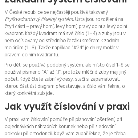
V České republice se nejčastěji používá takzvaný
čtyřkvadrantový číselný systém
. Ústa jsou rozdělená na
čtyři části – pravý horní, levý horní, pravý dolní a levý dolní
kvadrant. Každý kvadrant má své číslo (1 – 4) a zuby jsou v
něm očíslovány od středního řezáku směrem k zadním
molárům (1 – 8). Takže například “#24” je druhý molár v
pravém dolním kvadrantu.
Pro děti se používá podobný systém, ale místo čísel 1–8 se
používá písmeno “A” až “J”, protože mléčné zuby mají jiný
počet. Když čtete zubní výkresy, stačí si zapamatovat,
kterou část úst diagram představuje, a číslo vám řekne, o
který konkrétní zub jde.
Jak využít číslování v praxi
V praxi vám číslování pomůže při plánování ošetření, při
objednávkách náhradních korunek nebo při sledování
pokroku při ortodoncii. Když vám zubař řekne, že je třeba