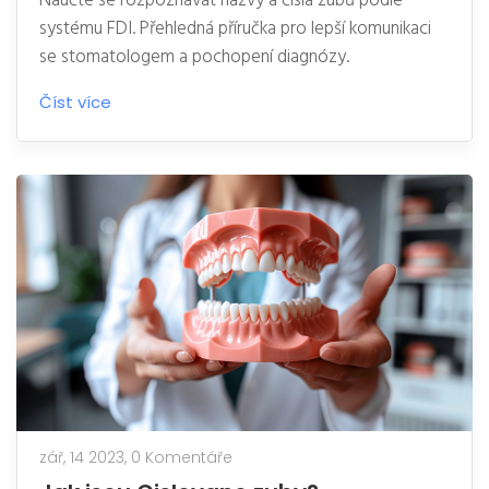
Naučte se rozpoznávat názvy a čísla zubů podle
systému FDI. Přehledná příručka pro lepší komunikaci
se stomatologem a pochopení diagnózy.
Číst více
zář, 14 2023,
0 Komentáře