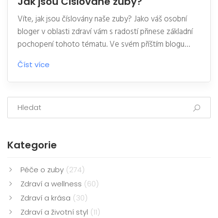
Jak jsou Cislovane zuby?
Víte, jak jsou číslovány naše zuby? Jako váš osobní
bloger v oblasti zdraví vám s radostí přinese základní
pochopení tohoto tématu. Ve svém příštím blogu
objasním, co znamená numerologie zubů a jak se to
Číst více
týká našeho ústního zdraví. Pochopíte, jak stomatolozi
číslují zuby a jak tato struktura může ovlivnit vaše
zdraví. Těším se na naše další setkání na blogu!
Kategorie
Péče o zuby
(274)
Zdraví a wellness
(60)
Zdraví a krása
(30)
Zdraví a životní styl
(11)