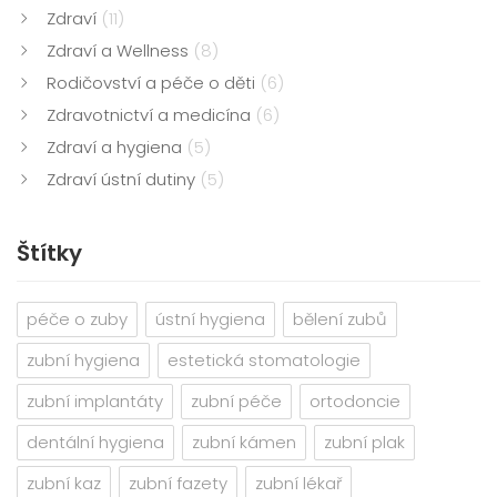
Zdraví
(11)
Zdraví a Wellness
(8)
Rodičovství a péče o děti
(6)
Zdravotnictví a medicína
(6)
Zdraví a hygiena
(5)
Zdraví ústní dutiny
(5)
Štítky
péče o zuby
ústní hygiena
bělení zubů
zubní hygiena
estetická stomatologie
zubní implantáty
zubní péče
ortodoncie
dentální hygiena
zubní kámen
zubní plak
zubní kaz
zubní fazety
zubní lékař