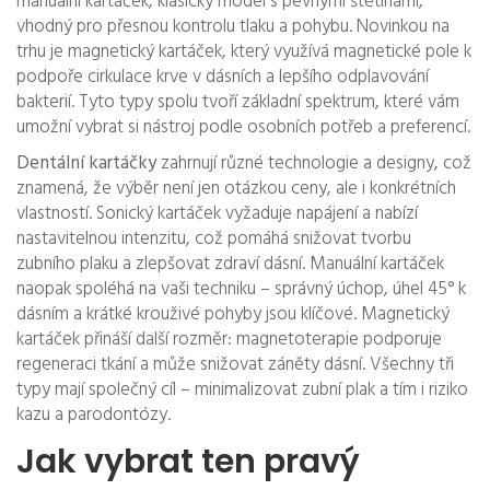
manuální kartáček
,
klasický model s pevnými štětinami,
vhodný pro přesnou kontrolu tlaku a pohybu
. Novinkou na
trhu je
magnetický kartáček
,
který využívá magnetické pole k
podpoře cirkulace krve v dásních a lepšího odplavování
bakterií
. Tyto typy spolu tvoří základní spektrum, které vám
umožní vybrat si nástroj podle osobních potřeb a preferencí.
Dentální kartáčky
zahrnují různé technologie a designy, což
znamená, že výběr není jen otázkou ceny, ale i konkrétních
vlastností. Sonický kartáček vyžaduje napájení a nabízí
nastavitelnou intenzitu, což pomáhá snižovat tvorbu
zubního plaku a zlepšovat zdraví dásní. Manuální kartáček
naopak spoléhá na vaši techniku – správný úchop, úhel 45° k
dásním a krátké krouživé pohyby jsou klíčové. Magnetický
kartáček přináší další rozměr: magnetoterapie podporuje
regeneraci tkání a může snižovat záněty dásní. Všechny tři
typy mají společný cíl – minimalizovat zubní plak a tím i riziko
kazu a parodontózy.
Jak vybrat ten pravý