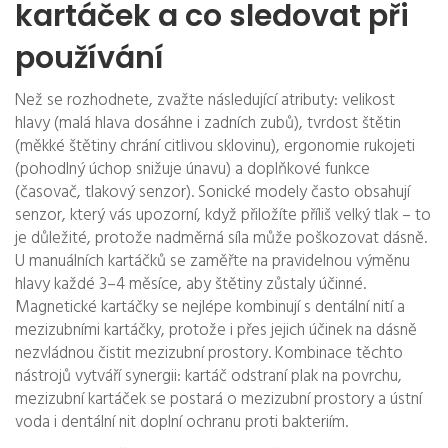
kartáček a co sledovat při
používání
Než se rozhodnete, zvažte následující atributy: velikost
hlavy (malá hlava dosáhne i zadních zubů), tvrdost štětin
(měkké štětiny chrání citlivou sklovinu), ergonomie rukojeti
(pohodlný úchop snižuje únavu) a doplňkové funkce
(časovač, tlakový senzor). Sonické modely často obsahují
senzor, který vás upozorní, když přiložíte příliš velký tlak – to
je důležité, protože nadměrná síla může poškozovat dásně.
U manuálních kartáčků se zaměřte na pravidelnou výměnu
hlavy každé 3–4 měsíce, aby štětiny zůstaly účinné.
Magnetické kartáčky se nejlépe kombinují s dentální nití a
mezizubními kartáčky, protože i přes jejich účinek na dásně
nezvládnou čistit mezizubní prostory. Kombinace těchto
nástrojů vytváří synergii: kartáč odstraní plak na povrchu,
mezizubní kartáček se postará o mezizubní prostory a ústní
voda i dentální nit doplní ochranu proti bakteriím.