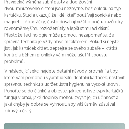
Pravidelná výměna zubní pasty a dodržování
dvou‑minutového čištění jsou nezbytné, bez ohledu na typ
kartáčku. Studie ukazují, že lidé, kteří používají sonické nebo
magnetické kartáčky, často dosahují nižšího počtu kazů díky
rovnoměrnějšímu rozložení síly a lepší stimulaci dásní.
Přestože technologie může pomoci, nezapomeňte, že
správná technika je vždy hlavním faktorem. Pokud si nejste
jisti, jak kartáček držet, zeptejte se svého zubaře – krátká
kontrola během prohlídky vám může ušetřit spoustu
problémů.
V následující sekci najdete detailní návody, srovnání a tipy,
které vám pomohou vybrat ideální dentální kartáček, nastavit
správnou techniku a udržet ústní hygienu na vysoké úrovni.
Ponořte se do článků a objevte, jak jednotlivé typy kartáčků
fungují v praxi, jaké doplňky mohou zvýšit jejich účinnost a
jaké chyby je dobré se vyhnout, aby váš úsměv zůstával
zdravý a čistý.