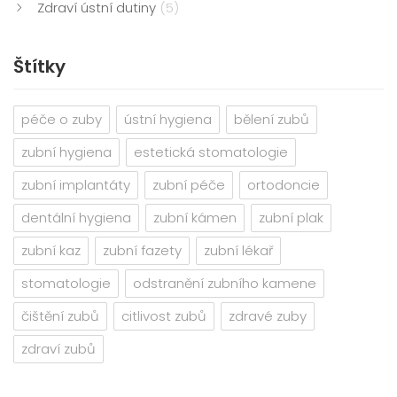
Zdraví ústní dutiny
(5)
Štítky
péče o zuby
ústní hygiena
bělení zubů
zubní hygiena
estetická stomatologie
zubní implantáty
zubní péče
ortodoncie
dentální hygiena
zubní kámen
zubní plak
zubní kaz
zubní fazety
zubní lékař
stomatologie
odstranění zubního kamene
čištění zubů
citlivost zubů
zdravé zuby
zdraví zubů