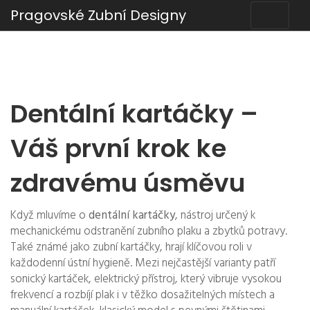
Pragovské Zubní Designy
Dentální kartáčky –
Váš první krok ke
zdravému úsměvu
Když mluvíme o
dentální kartáčky
,
nástroj určený k
mechanickému odstranění zubního plaku a zbytků potravy
.
Také známé jako
zubní kartáčky
, hrají klíčovou roli v
každodenní ústní hygieně. Mezi nejčastější varianty patří
sonický kartáček
,
elektrický přístroj, který vibruje vysokou
frekvencí a rozbíjí plak i v těžko dosažitelných místech
a