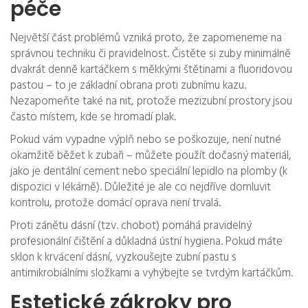
péče
Největší část problémů vzniká proto, že zapomeneme na
správnou techniku či pravidelnost. Čistěte si zuby minimálně
dvakrát denně kartáčkem s měkkými štětinami a fluoridovou
pastou – to je základní obrana proti zubnímu kazu.
Nezapomeňte také na nit, protože mezizubní prostory jsou
často místem, kde se hromadí plak.
Pokud vám vypadne výplň nebo se poškozuje, není nutné
okamžitě běžet k zubaři – můžete použít dočasný materiál,
jako je dentální cement nebo speciální lepidlo na plomby (k
dispozici v lékárně). Důležité je ale co nejdříve domluvit
kontrolu, protože domácí oprava není trvalá.
Proti zánětu dásní (tzv. chobot) pomáhá pravidelný
profesionální čištění a důkladná ústní hygiena. Pokud máte
sklon k krvácení dásní, vyzkoušejte zubní pastu s
antimikrobiálními složkami a vyhýbejte se tvrdým kartáčkům.
Estetické zákroky pro