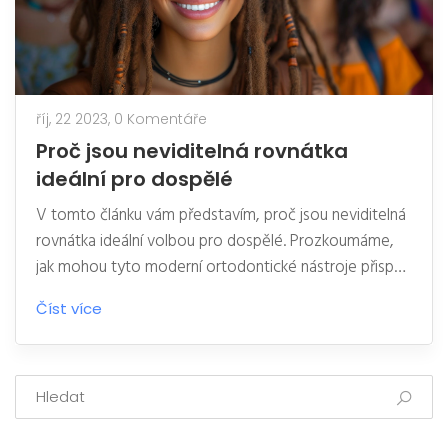
říj, 22 2023,
0 Komentáře
Proč jsou neviditelná rovnátka
ideální pro dospělé
V tomto článku vám představím, proč jsou neviditelná
rovnátka ideální volbou pro dospělé. Prozkoumáme,
jak mohou tyto moderní ortodontické nástroje přispět
k zdravému a rovnému úsměvu bez zbytečných
Číst více
komplikací. Vysvětlím, proč je jejich používání
pohodlné a nenápadné, což je pro dospělé často
prioritou. S neviditelnými rovnátky získáte skvělý
úsměv, aniž byste museli měnit svůj životní styl. Těším
se na naše setkání v tomto článku.