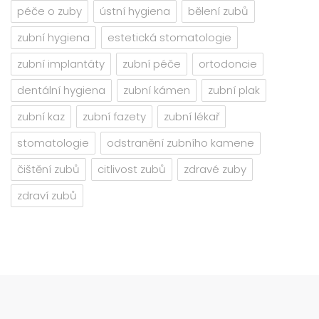
péče o zuby
ústní hygiena
bělení zubů
zubní hygiena
estetická stomatologie
zubní implantáty
zubní péče
ortodoncie
dentální hygiena
zubní kámen
zubní plak
zubní kaz
zubní fazety
zubní lékař
stomatologie
odstranění zubního kamene
čištění zubů
citlivost zubů
zdravé zuby
zdraví zubů