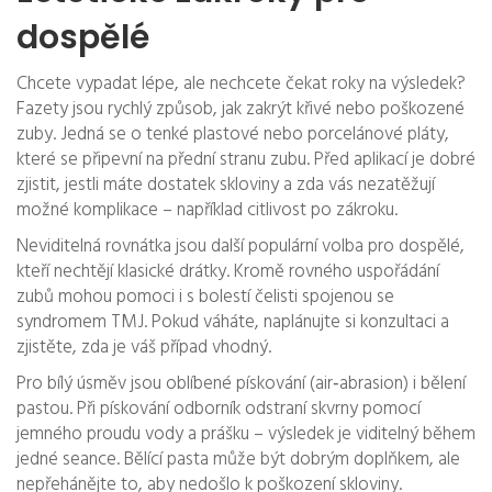
dospělé
Chcete vypadat lépe, ale nechcete čekat roky na výsledek?
Fazety jsou rychlý způsob, jak zakrýt křivé nebo poškozené
zuby. Jedná se o tenké plastové nebo porcelánové pláty,
které se připevní na přední stranu zubu. Před aplikací je dobré
zjistit, jestli máte dostatek skloviny a zda vás nezatěžují
možné komplikace – například citlivost po zákroku.
Neviditelná rovnátka jsou další populární volba pro dospělé,
kteří nechtějí klasické drátky. Kromě rovného uspořádání
zubů mohou pomoci i s bolestí čelisti spojenou se
syndromem TMJ. Pokud váháte, naplánujte si konzultaci a
zjistěte, zda je váš případ vhodný.
Pro bílý úsměv jsou oblíbené pískování (air‑abrasion) i bělení
pastou. Při pískování odborník odstraní skvrny pomocí
jemného proudu vody a prášku – výsledek je viditelný během
jedné seance. Bělící pasta může být dobrým doplňkem, ale
nepřehánějte to, aby nedošlo k poškození skloviny.