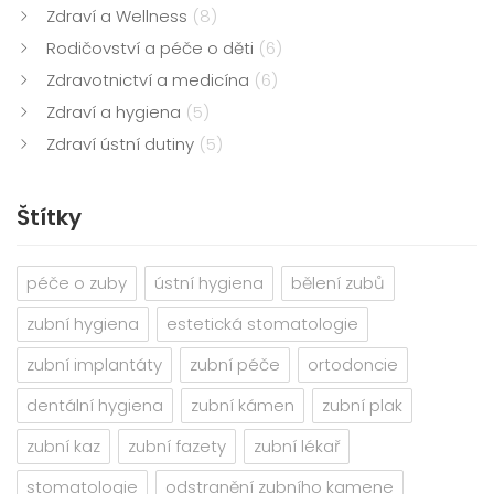
Zdraví a Wellness
(8)
Rodičovství a péče o děti
(6)
Zdravotnictví a medicína
(6)
Zdraví a hygiena
(5)
Zdraví ústní dutiny
(5)
Štítky
péče o zuby
ústní hygiena
bělení zubů
zubní hygiena
estetická stomatologie
zubní implantáty
zubní péče
ortodoncie
dentální hygiena
zubní kámen
zubní plak
zubní kaz
zubní fazety
zubní lékař
stomatologie
odstranění zubního kamene