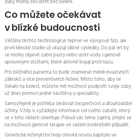
zuby mohly zesvětřit bez bělení.
Co můžete očekávat
v blízké budoucnosti
Většina těchto technologií je teprve ve vývojové fázi, ale
první klinické studie už ukazují slibné výsledky. Do pár let by
se mohly objevit zubní pasty nebo ústní vody s genově
upravenými složkami, které aktivně bojují proti kazu.
Pro běžného pacienta to bude znamenat méně invazivních
zákroků a více preventivních řešení. Místo toho, aby se
čekalo na bolest, můžete mít možnost podpořit svoje zuby
už dnes pomocí jedné návštěvy u specialisty.
Samozřejmě je potřeba sledovat bezpečnost a dlouhodobé
účinky. Vždy si vyžádejte informace od svého zubaře, který
se v této oblasti orientuje. Pokud vás téma zajímá, ptejte se
na možnosti genové terapie ve vašem konkrétním případě.
Genetické inženýrství tedy otevírá novou kapitolu ve