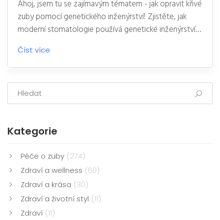
Ahoj, jsem tu se zajímavým tématem - jak opravit křivé
zuby pomocí genetického inženýrství! Zjistěte, jak
moderní stomatologie používá genetické inženýrství
pro správně uspořádaní našich zubů. Je to úžasný
Číst více
příklad, jak pokroková věda může pomoci vyřešit něco
tak běžného, jako jsou křivé zuby. Tak pojďme do
toho se ponořit!
Kategorie
Péče o zuby
(274)
Zdraví a wellness
(60)
Zdraví a krása
(30)
Zdraví a životní styl
(11)
Zdraví
(11)