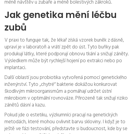
méně návštěv u zubaře a méně bolestivých zákroků.
Jak genetika mění léčbu
zubů
V praxi to funguje tak, že lékař získá vzorek buněk z dásně,
upraví je v laboratoři a vrátí zpět do úst. Tyto buňky pak
produkují látky, které podporují obnovu tkání a snižují záněty.
Výsledkem může být rychlejší hojení po extrakci nebo po
implantaci.
Další oblastí jsou probiotika vytvořená pomocí genetického
inženýrství. Tyto „chytré“ bakterie dokážou konkurovat
škodlivým mikroorganismům a pomáhají udržet ústní
mikrobiom v optimální rovnováze. Přirozeně tak snižují riziko
zánětů dásní a kazu.
Pokud jde o estetiku, výzkumníci pracují na genetických
metodách, které mohou ovlivnit barvu skloviny. I když je to
ještě ve fázi testování, představte si budoucnost, kde by se