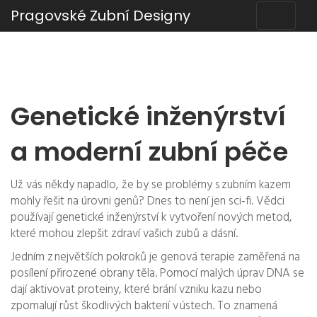
Pragovské Zubní Designy
Genetické inženýrství
a moderní zubní péče
Už vás někdy napadlo, že by se problémy s zubním kazem
mohly řešit na úrovni genů? Dnes to není jen sci‑fi. Vědci
používají genetické inženýrství k vytvoření nových metod,
které mohou zlepšit zdraví vašich zubů a dásní.
Jedním z největších pokroků je genová terapie zaměřená na
posílení přirozené obrany těla. Pomocí malých úprav DNA se
dají aktivovat proteiny, které brání vzniku kazu nebo
zpomalují růst škodlivých bakterií v ústech. To znamená