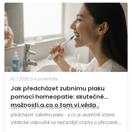
lis, 1 2025,
0 Komentáře
Jak předcházet zubnímu plaku
pomocí homeopatie: skutečné
možnosti a co o tom ví věda
Zjistěte, zda homeopatie skutečně pomáhá
předcházet zubnímu plaku - a co je skutečně účinné.
Vědecké odpovědi na nejčastější otázky o přirozené
péči o zuby.