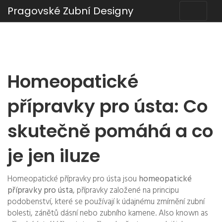
Pragovské Zubní Designy
Homeopatické
přípravky pro ústa: Co
skutečně pomáhá a co
je jen iluze
Homeopatické přípravky pro ústa jsou
homeopatické
přípravky pro ústa
,
přípravky založené na principu
podobenství, které se používají k údajnému zmírnění zubní
bolesti, zánětů dásní nebo zubního kamene
. Also known as