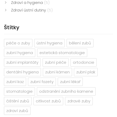
Zdraví a hygiena
(5)
Zdraví ústní dutiny
(5)
Štítky
péče o zuby
ústní hygiena
bělení zubů
zubní hygiena
estetická stomatologie
zubní implantáty
zubní péče
ortodoncie
dentální hygiena
zubní kámen
zubní plak
zubní kaz
zubní fazety
zubní lékař
stomatologie
odstranění zubního kamene
čištění zubů
citlivost zubů
zdravé zuby
zdraví zubů