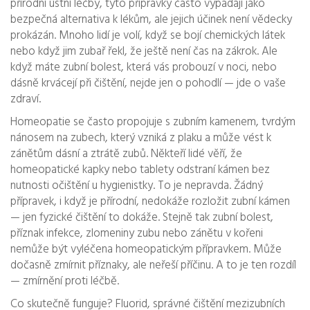
přírodní ústní léčby
, tyto přípravky často vypadají jako
bezpečná alternativa k lékům, ale jejich účinek není vědecky
prokázán.
Mnoho lidí je volí, když se bojí chemických látek
nebo když jim zubař řekl, že ještě není čas na zákrok. Ale
když máte zubní bolest, která vás probouzí v noci, nebo
dásně krvácejí při čištění, nejde jen o pohodlí — jde o vaše
zdraví.
Homeopatie se často propojuje s
zubním kamenem
,
tvrdým
nánosem na zubech, který vzniká z plaku a může vést k
zánětům dásní a ztrátě zubů
. Někteří lidé věří, že
homeopatické kapky nebo tablety odstraní kámen bez
nutnosti očištění u hygienistky. To je nepravda. Žádný
přípravek, i když je přírodní, nedokáže rozložit zubní kámen
— jen fyzické čištění to dokáže. Stejně tak
zubní bolest
,
příznak infekce, zlomeniny zubu nebo zánětu v kořeni
nemůže být vyléčena homeopatickým přípravkem. Může
dočasně zmírnit příznaky, ale neřeší příčinu. A to je ten rozdíl
— zmírnění proti léčbě.
Co skutečně funguje? Fluorid, správné čištění mezizubních