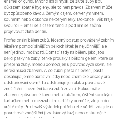
enamel or gums.
Mnoho lidí si myslí, že žluté zuby jsou
důkazem špatné hygieny, ale to není pravda. Zbarvení může
být způsobeno kávou, černým čajem, červeným vínem,
kouřením nebo dokonce některými léky. Dokonce i věk hraje
svou roli – email se s časem tenčí a pod ním se začíná
projevovat žlutá dentin.
Profesionální
bělení zubů
,
léčebný postup prováděný zubním
lékařem pomocí silnějších bělících látek
je nejúčinnější, ale
není jedinou možností. Domácí sady na bělení, jako jsou
bělicí pásky na zuby
,
tenké proužky s bělícím gelem, které se
přilepí na zuby
, mohou pomoci jen u povrchových skvrn, ale
neřeší hlubší zbarvení. A co
zubní pasta na bělení
,
pasta
obsahující jemné abrazivní látky nebo chemické přísady pro
odstraňování skvrn
? Ta odstraňuje jen plak a povrchové
znečištění – nezmění barvu zubů zevnitř. Pokud máte
zbarvení způsobené kávou nebo tabákem, čištění sonickým
kartáčkem nebo mezizubními kartáčky pomůže, ale jen do
určité míry. Pro trvalý výsledek potřebujete vědět, zda jde o
povrchové znečištění (tzv.
kávový kaz
) nebo o skutečné