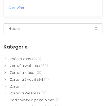
Zjistěte, jak ovlivňují každodenní život a jak je možné
Číst více
léčit.
Kategorie
Péče o zuby
(273)
Zdraví a wellness
(60)
Zdraví a krása
(30)
Zdraví a životní styl
(11)
Zdraví
(11)
Zdraví a Wellness
(8)
Rodičovství a péče o děti
(6)