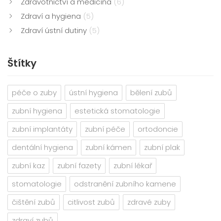
Zdravotnictví a medicína
(6)
Zdraví a hygiena
(5)
Zdraví ústní dutiny
(5)
Štítky
péče o zuby
ústní hygiena
bělení zubů
zubní hygiena
estetická stomatologie
zubní implantáty
zubní péče
ortodoncie
dentální hygiena
zubní kámen
zubní plak
zubní kaz
zubní fazety
zubní lékař
stomatologie
odstranění zubního kamene
čištění zubů
citlivost zubů
zdravé zuby
zdraví zubů