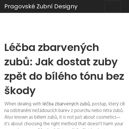
Pragovské Zubní Designy
Léčba zbarvených
zubů: Jak dostat zuby
zpět do bílého tónu bez
škody
When dealing with
léčba zbarvených zubů
,
postup, který cílí
na odstranění nežádoucích barev z povrchu nebo nitra zubů
.
Also known as
bělení zubů
, it is not just about cosmetics—
it’s about choosing the right method that doesn’t harm your