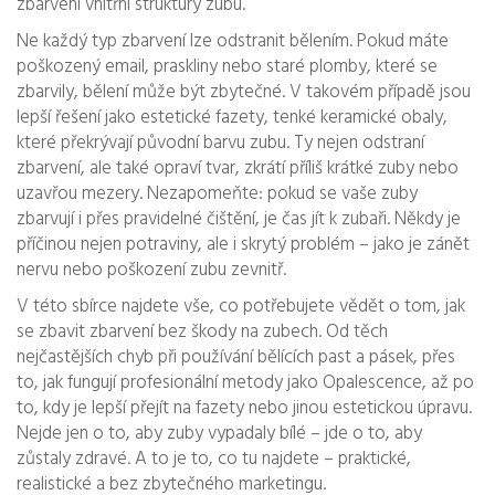
zbarvení vnitřní struktury zubu.
Ne každý typ zbarvení lze odstranit bělením. Pokud máte
poškozený email, praskliny nebo staré plomby, které se
zbarvily, bělení může být zbytečné. V takovém případě jsou
lepší řešení jako
estetické fazety
,
tenké keramické obaly,
které překrývají původní barvu zubu
. Ty nejen odstraní
zbarvení, ale také opraví tvar, zkrátí příliš krátké zuby nebo
uzavřou mezery. Nezapomeňte: pokud se vaše zuby
zbarvují i přes pravidelné čištění, je čas jít k zubaři. Někdy je
příčinou nejen potraviny, ale i skrytý problém – jako je zánět
nervu nebo poškození zubu zevnitř.
V této sbírce najdete vše, co potřebujete vědět o tom, jak
se zbavit zbarvení bez škody na zubech. Od těch
nejčastějších chyb při používání bělících past a pásek, přes
to, jak fungují profesionální metody jako Opalescence, až po
to, kdy je lepší přejít na fazety nebo jinou estetickou úpravu.
Nejde jen o to, aby zuby vypadaly bílé – jde o to, aby
zůstaly zdravé. A to je to, co tu najdete – praktické,
realistické a bez zbytečného marketingu.