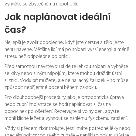
vyhněte se zbytečnému nepohodlí.
Jak naplánovat ideální
čas?
Nejlepší je zvolit dopoledne, když jste čerství a tělo ještě
není unavené. Většina lidí má po snídani vyšší energii a méně
stresu než odpoledne po práci.
Před samotnou návštěvou si dejte lehkou snídani a vyhněte
se kávy nebo silným nápojům, které mohou dráždit ústní
sliznici. Vodu pít můžete, ale ne na lačný žaludek – to může
způsobit nepříjemné pocení během zákroku.
Pro dlouhodobější procedury jako je ortodontická úprava
nebo zubní implantace se hodí naplánovat si čas na
odpočinek po ošetření. Rezervujte si volný den, abyste
mohli klidně ležet a vyhnout se náhlému fyzickému zatížení.
Vždy si předem zkontrolujte, jestli máte potřebné léky nebo
speciální pokyny od svého zubaře – například pokud užíváte