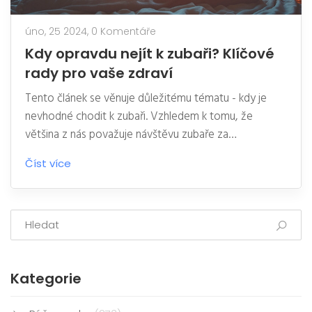
úno, 25 2024,
0 Komentáře
Kdy opravdu nejít k zubaři? Klíčové
rady pro vaše zdraví
Tento článek se věnuje důležitému tématu - kdy je
nevhodné chodit k zubaři. Vzhledem k tomu, že
většina z nás považuje návštěvu zubaře za
nepříjemnou povinnost, existují situace, kdy je lepší
Číst více
tuto návštěvu odložit. Tento text nabízí průvodce
poznáváním těchto situací a poradí, jak se v nich
zachovat, abychom uchránili nejen naše zubní, ale i
celkové zdraví.
Kategorie