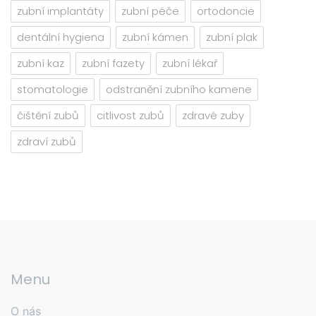
zubní implantáty
zubní péče
ortodoncie
dentální hygiena
zubní kámen
zubní plak
zubní kaz
zubní fazety
zubní lékař
stomatologie
odstranění zubního kamene
čištění zubů
citlivost zubů
zdravé zuby
zdraví zubů
Menu
O nás