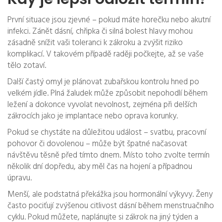
První situace jsou zjevné – pokud máte horečku nebo akutní
infekci. Zánět dásní, chřipka či silná bolest hlavy mohou
zásadně snížit vaši toleranci k zákroku a zvýšit riziko
komplikací. V takovém případě raději počkejte, až se vaše
tělo zotaví.
Další častý omyl je plánovat zubařskou kontrolu hned po
velkém jídle. Plná žaludek může způsobit nepohodlí během
ležení a dokonce vyvolat nevolnost, zejména při delších
zákrocích jako je implantace nebo oprava korunky.
Pokud se chystáte na důležitou událost – svatbu, pracovní
pohovor či dovolenou – může být špatné načasovat
návštěvu těsně před tímto dnem. Místo toho zvolte termín
několik dní dopředu, aby měl čas na hojení a případnou
úpravu.
Menší, ale podstatná překážka jsou hormonální výkyvy. Ženy
často pociťují zvýšenou citlivost dásní během menstruačního
cyklu. Pokud můžete, naplánujte si zákrok na jiný týden a