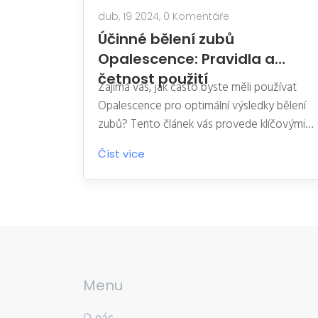
dub, 19 2024,
0 Komentáře
Účinné bělení zubů
Opalescence: Pravidla a
četnost použití
Zajímá vás, jak často byste měli používat
Opalescence pro optimální výsledky bělení
zubů? Tento článek vás provede klíčovými
informacemi o produktu Opalescence,
Číst více
doporučeními pro jeho používání a účinnost.
Dozvíte se nejen četnost použití, ale také
praktické tipy pro bezpečné používání a
udržení zdravého úsměvu.
Menu
O nás