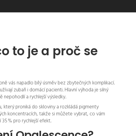
 to je a proč se
obně vás napadlo bílý úsměv bez zbytečných komplikací.
ívají zubaři i domácí pacienti. Hlavní výhoda je silný
ě nepohodlí a rychlejší výsledky.
, který proniká do skloviny a rozkládá pigmenty
ůzných koncentracích, takže si můžete vybrat, co vám
 35 % pro rychlejší efekt.
ení Opalescence?