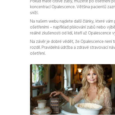
Pokud máte citlivé zuby, můžete po ošetnění použ
koncentrací Opalescence. Většina pacientů zazn
sníží.
Na našem webu najdete další články, které vám 
ošetřeními – například pískování zubů nebo výběr
reálné zkušenosti od lidí, kteří už Opalescence v
Na závěr je dobré vědět, že Opalescence není trv
rozdíl. Pravidelná údržba a zdravé stravovací ná
ošetření.