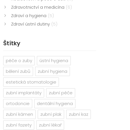
Zdravotnictví a medicína
(6)
Zdraví a hygiena
(5)
Zdraví ústní dutiny
(5)
Štítky
péče o zuby
ústní hygiena
bělení zubů
zubní hygiena
estetická stomatologie
zubní implantáty
zubní péče
ortodoncie
dentální hygiena
zubní kámen
zubní plak
zubní kaz
zubní fazety
zubní lékař