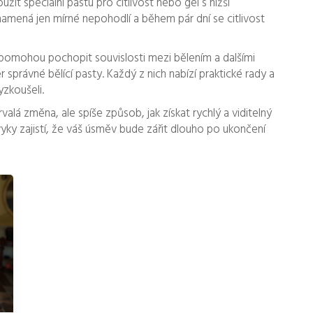
ít speciální pastu pro citlivost nebo gel s nižší
amená jen mírné nepohodlí a během pár dní se citlivost
pomohou pochopit souvislosti mezi bělením a dalšími
 správné bělící pasty. Každý z nich nabízí praktické rady a
yzkoušeli.
alá změna, ale spíše způsob, jak získat rychlý a viditelný
vyky zajistí, že váš úsměv bude zářit dlouho po ukončení