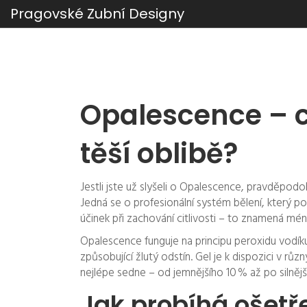
Pragovské Zubní Designy
Opalescence – co
těší oblibě?
Jestli jste už slyšeli o Opalescence, pravděpod
Jedná se o profesionální systém bělení, který použ
účinek při zachování citlivosti – to znamená mén
Opalescence funguje na principu peroxidu vodíku
způsobující žlutý odstín. Gel je k dispozici v r
nejlépe sedne – od jemnějšího 10 % až po silnější
Jak probíhá ošetř