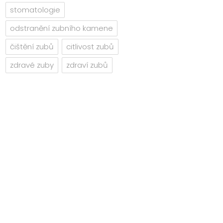
stomatologie
odstranění zubního kamene
čištění zubů
citlivost zubů
zdravé zuby
zdraví zubů