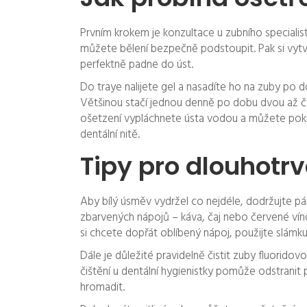
Prvním krokem je konzultace u zubního specialisty
můžete bělení bezpečně podstoupit. Pak si vytvoří
perfektně padne do úst.
Do traye nalijete gel a nasadíte ho na zuby po
Většinou stačí jednou denně po dobu dvou až č
ošetzení vypláchnete ústa vodou a můžete pokr
dentální nitě.
Tipy pro dlouhotrv
Aby bílý úsměv vydržel co nejdéle, dodržujte pá
zbarvených nápojů – káva, čaj nebo červené ví
si chcete dopřát oblíbený nápoj, použijte slámk
Dále je důležité pravidelně čistit zuby fluoridov
čištění u dentální hygienistky pomůže odstranit
hromadit.