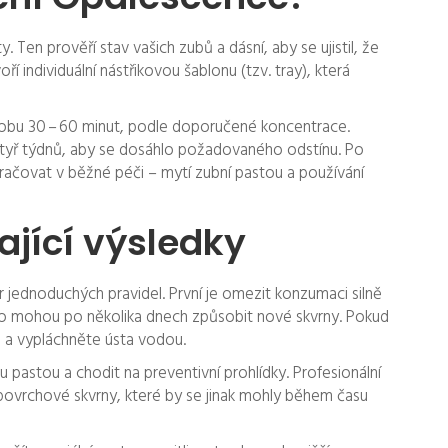
. Ten prověří stav vašich zubů a dásní, aby se ujistil, že
 individuální nástřikovou šablonu (tzv. tray), která
 dobu 30 – 60 minut, podle doporučené koncentrace.
tyř týdnů, aby se dosáhlo požadovaného odstínu. Po
ačovat v běžné péči – mytí zubní pastou a používání
ající výsledky
r jednoduchých pravidel. První je omezit konzumaci silně
no mohou po několika dnech způsobit nové skvrny. Pokud
u a vypláchněte ústa vodou.
ou pastou a chodit na preventivní prohlídky. Profesionální
 povrchové skvrny, které by se jinak mohly během času