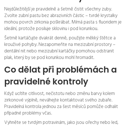
Nejdůležitější je pravidelně a šetrně čistit všechny zuby.
Zvolte zubní pastu bez abrazivních částic – tvrdé krystalky
mohou povrch zirkonia poškrábat. Mírná pasta s fluoridem je
ideální, protože posiluje sklovinu i pod korunkou.
Šetrně kartáčujte dvakrát denně, použijte měkký štětce a
krouživé pohyby. Nezapomeňte na mezizubní prostory –
dentální nit nebo mezizubní kartáčky pomohou odstranit
plak, který by se pod korunkou mohl hromadit.
Co dělat při problémách a
pravidelné kontroly
Když ucítíte citlivost, nečistotu nebo změnu barvy kolem
zirkonové výplně, neváhejte kontaktovat svého zubaře.
Pravidelná kontrola jednou za šest měsíců pomůže odhalit
případné problémy včas.
Vyhněte se tvrdým potravinám, jako jsou ořechy nebo led,