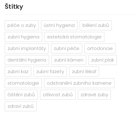
Štítky
péče o zuby
ústní hygiena
bělení zubů
zubní hygiena
estetická stomatologie
zubní implantáty
zubní péče
ortodoncie
dentální hygiena
zubní kámen
zubní plak
zubní kaz
zubní fazety
zubní lékař
stomatologie
odstranění zubního kamene
čištění zubů
citlivost zubů
zdravé zuby
zdraví zubů