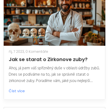
říj, 7 2023,
0 Komentáře
Jak se starat o Zirkonove zuby?
Ahoj, já jsem váš spřízněný duše v oblasti údržby zubů.
Dnes se podíváme na to, jak se správně starat o
zirkonové zuby. Poradíme vám, jaké jsou nejlepší
postupy při čištění a jak můžete prodloužit jejich
Číst více
životnost. Zirkonové zuby jsou skvělá volba pro ty,
kteří hledají estetické a dlouhodobé řešení svých
zubních problémů. Připojte se ke mně ve světě zubní