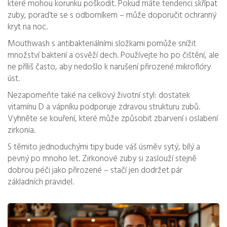
které mohou korunku poškodit. Pokud máte tendenci skřípat
zuby, poraďte se s odborníkem – může doporučit ochranný
kryt na noc.
Mouthwash s antibakteriálními složkami pomůže snížit
množství bakterií a osvěží dech. Používejte ho po čištění, ale
ne příliš často, aby nedošlo k narušení přirozené mikroflóry
úst.
Nezapomeňte také na celkový životní styl: dostatek
vitamínu D a vápníku podporuje zdravou strukturu zubů.
Vyhněte se kouření, které může způsobit zbarvení i oslabení
zirkonia.
S těmito jednoduchými tipy bude váš úsměv sytý, bílý a
pevný po mnoho let. Zirkonové zuby si zaslouží stejně
dobrou péči jako přirozené – stačí jen dodržet pár
základních pravidel.