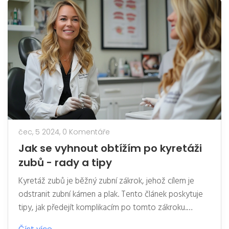
čec, 5 2024,
0 Komentáře
Jak se vyhnout obtížím po kyretáži
zubů - rady a tipy
Kyretáž zubů je běžný zubní zákrok, jehož cílem je
odstranit zubní kámen a plak. Tento článek poskytuje
tipy, jak předejít komplikacím po tomto zákroku.
Naučte se, jak správně pečovat o ústní dutinu a co
Číst více