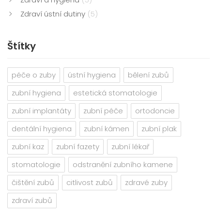
Zdraví ústní dutiny
(5)
Štítky
péče o zuby
ústní hygiena
bělení zubů
zubní hygiena
estetická stomatologie
zubní implantáty
zubní péče
ortodoncie
dentální hygiena
zubní kámen
zubní plak
zubní kaz
zubní fazety
zubní lékař
stomatologie
odstranění zubního kamene
čištění zubů
citlivost zubů
zdravé zuby
zdraví zubů