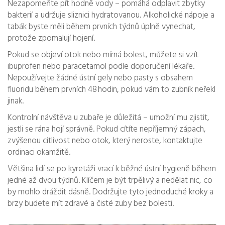
Nezapomeňte pít hodně vody – pomáhá odplavit zbytky
bakterií a udržuje sliznici hydratovanou. Alkoholické nápoje a
tabák byste měli během prvních týdnů úplně vynechat,
protože zpomalují hojení.
Pokud se objeví otok nebo mírná bolest, můžete si vzít
ibuprofen nebo paracetamol podle doporučení lékaře.
Nepoužívejte žádné ústní gely nebo pasty s obsahem
fluoridu během prvních 48 hodin, pokud vám to zubník neřekl
jinak.
Kontrolní návštěva u zubaře je důležitá – umožní mu zjistit,
jestli se rána hojí správně. Pokud cítíte nepříjemný zápach,
zvýšenou citlivost nebo otok, který neroste, kontaktujte
ordinaci okamžitě.
Většina lidí se po kyretáži vrací k běžné ústní hygieně během
jedné až dvou týdnů. Klíčem je být trpělivý a nedělat nic, co
by mohlo dráždit dásně. Dodržujte tyto jednoduché kroky a
brzy budete mít zdravé a čisté zuby bez bolesti.