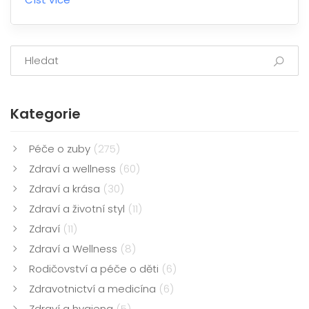
dělat v případě problémů.
Kategorie
Péče o zuby
(275)
Zdraví a wellness
(60)
Zdraví a krása
(30)
Zdraví a životní styl
(11)
Zdraví
(11)
Zdraví a Wellness
(8)
Rodičovství a péče o děti
(6)
Zdravotnictví a medicína
(6)
Zdraví a hygiena
(5)