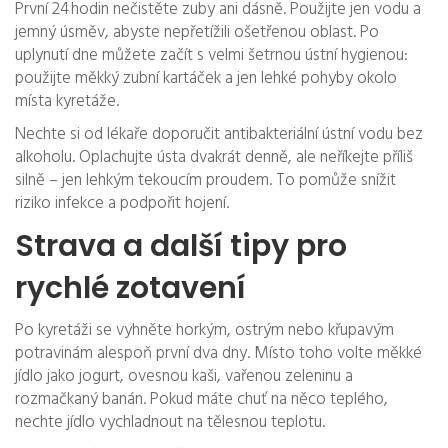
První 24 hodin nečistěte zuby ani dásně. Použijte jen vodu a
jemný úsměv, abyste nepřetížili ošetřenou oblast. Po
uplynutí dne můžete začít s velmi šetrnou ústní hygienou:
použijte měkký zubní kartáček a jen lehké pohyby okolo
místa kyretáže.
Nechte si od lékaře doporučit antibakteriální ústní vodu bez
alkoholu. Oplachujte ústa dvakrát denně, ale neříkejte příliš
silně – jen lehkým tekoucím proudem. To pomůže snížit
riziko infekce a podpořit hojení.
Strava a další tipy pro
rychlé zotavení
Po kyretáži se vyhněte horkým, ostrým nebo křupavým
potravinám alespoň první dva dny. Místo toho volte měkké
jídlo jako jogurt, ovesnou kaši, vařenou zeleninu a
rozmačkaný banán. Pokud máte chuť na něco teplého,
nechte jídlo vychladnout na tělesnou teplotu.