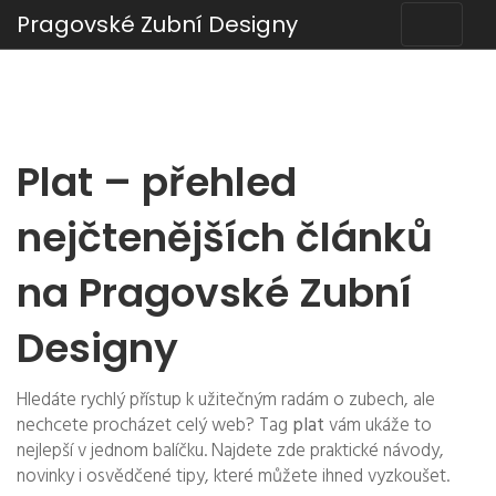
Pragovské Zubní Designy
Plat – přehled
nejčtenějších článků
na Pragovské Zubní
Designy
Hledáte rychlý přístup k užitečným radám o zubech, ale
nechcete procházet celý web? Tag
plat
vám ukáže to
nejlepší v jednom balíčku. Najdete zde praktické návody,
novinky i osvědčené tipy, které můžete ihned vyzkoušet.