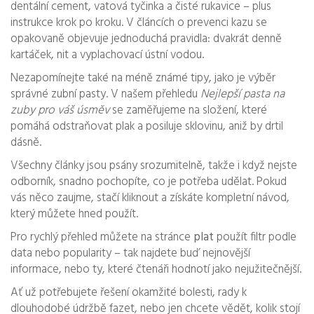
dentální cement, vatová tyčinka a čisté rukavice – plus
instrukce krok po kroku. V článcích o prevenci kazu se
opakovaně objevuje jednoduchá pravidla: dvakrát denně
kartáček, nit a vyplachovací ústní vodou.
Nezapomínejte také na méně známé tipy, jako je výběr
správné zubní pasty. V našem přehledu
Nejlepší pasta na
zuby pro váš úsměv
se zaměřujeme na složení, které
pomáhá odstraňovat plak a posiluje sklovinu, aniž by drtil
dásně.
Všechny články jsou psány srozumitelně, takže i když nejste
odborník, snadno pochopíte, co je potřeba udělat. Pokud
vás něco zaujme, stačí kliknout a získáte kompletní návod,
který můžete hned použít.
Pro rychlý přehled můžete na stránce
plat
použít filtr podle
data nebo popularity – tak najdete buď nejnovější
informace, nebo ty, které čtenáři hodnotí jako nejužitečnější.
Ať už potřebujete řešení okamžité bolesti, rady k
dlouhodobé údržbě fazet, nebo jen chcete vědět, kolik stojí