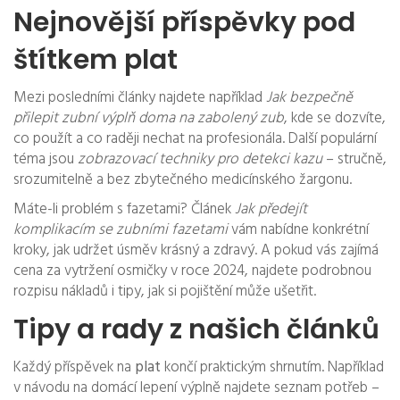
Nejnovější příspěvky pod
štítkem plat
Mezi posledními články najdete například
Jak bezpečně
přilepit zubní výplň doma na zabolený zub
, kde se dozvíte,
co použít a co raději nechat na profesionála. Další populární
téma jsou
zobrazovací techniky pro detekci kazu
– stručně,
srozumitelně a bez zbytečného medicínského žargonu.
Máte-li problém s fazetami? Článek
Jak předejít
komplikacím se zubními fazetami
vám nabídne konkrétní
kroky, jak udržet úsměv krásný a zdravý. A pokud vás zajímá
cena za vytržení osmičky v roce 2024, najdete podrobnou
rozpisu nákladů i tipy, jak si pojištění může ušetřit.
Tipy a rady z našich článků
Každý příspěvek na
plat
končí praktickým shrnutím. Například
v návodu na domácí lepení výplně najdete seznam potřeb –