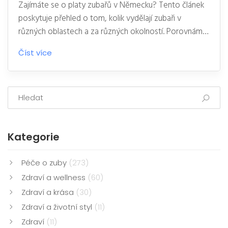
Zajímáte se o platy zubařů v Německu? Tento článek
poskytuje přehled o tom, kolik vydělají zubaři v
různých oblastech a za různých okolností. Porovnáme
také platy s jinými zeměmi a objasníme, jaké faktory
Číst více
ovlivňují výši příjmu. Naleznete zde také užitečné tipy
pro zubaře, kteří uvažují o práci v Německu.
Kategorie
Péče o zuby
(273)
Zdraví a wellness
(60)
Zdraví a krása
(30)
Zdraví a životní styl
(11)
Zdraví
(11)