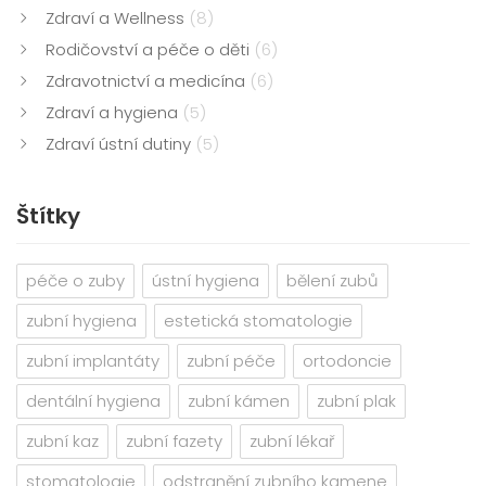
Zdraví a Wellness
(8)
Rodičovství a péče o děti
(6)
Zdravotnictví a medicína
(6)
Zdraví a hygiena
(5)
Zdraví ústní dutiny
(5)
Štítky
péče o zuby
ústní hygiena
bělení zubů
zubní hygiena
estetická stomatologie
zubní implantáty
zubní péče
ortodoncie
dentální hygiena
zubní kámen
zubní plak
zubní kaz
zubní fazety
zubní lékař
stomatologie
odstranění zubního kamene