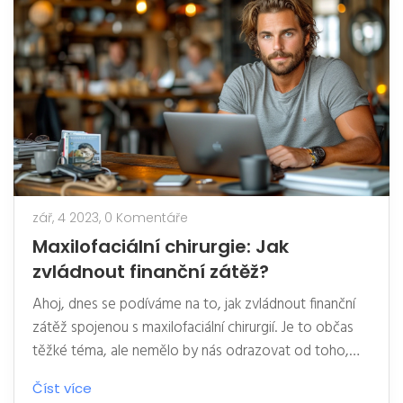
zář, 4 2023,
0 Komentáře
Maxilofaciální chirurgie: Jak
zvládnout finanční zátěž?
Ahoj, dnes se podíváme na to, jak zvládnout finanční
zátěž spojenou s maxilofaciální chirurgií. Je to občas
těžké téma, ale nemělo by nás odrazovat od toho,
abychom se o své zdraví postarali tím nejlepším
Číst více
možným způsobem. Nabídnu vám několik tipů a rad,