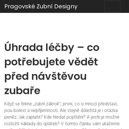
Pragovské Zubní Designy
Úhrada léčby – co
potřebujete vědět
před návštěvou
zubaře
Když se řekne „zubní zákrok“, první, co si mnozí představí,
jsou bolest a nepříjemnosti. Ale stejně důležitá je i otázka
peněz. Jak zaplatit? Kde hledat pojištění? A jestli je možné
rozložit náklady do splátek? V tomto článku vám ukážeme