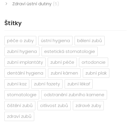
Zdraví ústní dutiny
(5)
Štítky
péče o zuby
ústní hygiena
bělení zubů
zubní hygiena
estetická stomatologie
zubní implantáty
zubní péče
ortodoncie
dentální hygiena
zubní kámen
zubní plak
zubní kaz
zubní fazety
zubní lékař
stomatologie
odstranění zubního kamene
čištění zubů
citlivost zubů
zdravé zuby
zdraví zubů