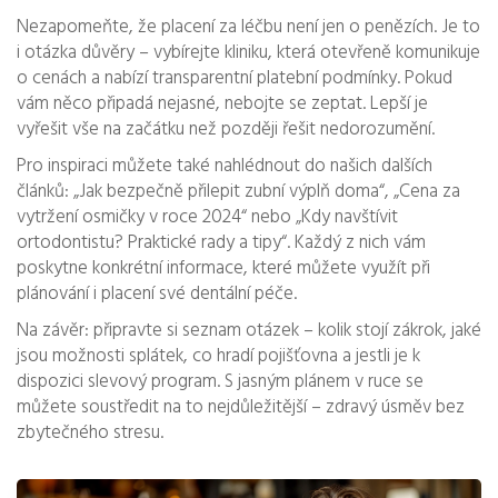
Nezapomeňte, že placení za léčbu není jen o penězích. Je to
i otázka důvěry – vybírejte kliniku, která otevřeně komunikuje
o cenách a nabízí transparentní platební podmínky. Pokud
vám něco připadá nejasné, nebojte se zeptat. Lepší je
vyřešit vše na začátku než později řešit nedorozumění.
Pro inspiraci můžete také nahlédnout do našich dalších
článků: „Jak bezpečně přilepit zubní výplň doma“, „Cena za
vytržení osmičky v roce 2024“ nebo „Kdy navštívit
ortodontistu? Praktické rady a tipy“. Každý z nich vám
poskytne konkrétní informace, které můžete využít při
plánování i placení své dentální péče.
Na závěr: připravte si seznam otázek – kolik stojí zákrok, jaké
jsou možnosti splátek, co hradí pojišťovna a jestli je k
dispozici slevový program. S jasným plánem v ruce se
můžete soustředit na to nejdůležitější – zdravý úsměv bez
zbytečného stresu.