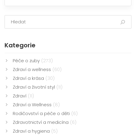
jak se s finančními nároky této léčby vypořádat. Věřte
mi, je to možné zvládnout bez toho, abychom se
ocitli na pokraji finančního kolapsu.
Kategorie
Péče o zuby
(273)
Zdraví a wellness
(60)
Zdraví a krása
(30)
Zdraví a životní styl
(11)
Zdraví
(11)
Zdraví a Wellness
(8)
Rodičovství a péče o děti
(6)
Zdravotnictví a medicína
(6)
Zdraví a hygiena
(5)