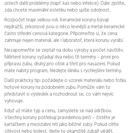
ústech další problémy (např. kaz nebo infekce). Dále zjistíte,
zda chcete maximální estetiku nebo spíše odolnost.
Rozpočet hraje velkou roli. Keramické koruny bývají
nejdražší, zirkonové jsou o něco levnější a metal-keramické
často střední cenová kategorie. Připomeňte si, že cena
zahrnuje nejen materiál, ale i laboratoř, která korunu vyrábí.
Nezapomeňte se zeptat na dobu výroby a počet návštěv.
Některé koruny vyžadují dva nebo tři termíny – první pro
přípravu zubu, druhý pro otisk a třetí pro nasazení. Pokud
máte nabitý program, hledejte kliniku s rychlejšími termíny.
Další praktický tip: požádejte o vzorek materiálu nebo fotku
hotové koruny na podobném zubu. Pomůže vám to
představit si výsledek a rozhodnout se, co vám nejvíc
vyhovuje.
Když už máte typ a cenu, zamyslete se nad údržbou.
Všechny koruny potřebují pravidelnou péči – čistěte je
kartáčkem a mezizubní nití jako běžné zuby. Pokud cítíte
citlivost nebo bolest, dejte to okamžitě zubaři vědět.