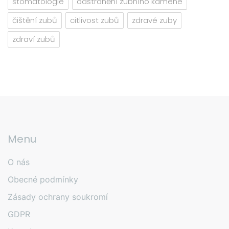
stomatologie
odstranění zubního kamene
čištění zubů
citlivost zubů
zdravé zuby
zdraví zubů
Menu
O nás
Obecné podmínky
Zásady ochrany soukromí
GDPR