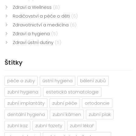
Zdraví a Wellness
(8)
Rodičovství a péče o děti
(6)
Zdravotnictví a medicína
(6)
Zdraví a hygiena
(5)
Zdraví ústní dutiny
(5)
Štítky
péče o zuby
ústní hygiena
bělení zubů
zubní hygiena
estetická stomatologie
zubní implantáty
zubní péče
ortodoncie
dentální hygiena
zubní kámen
zubní plak
zubní kaz
zubní fazety
zubní lékař