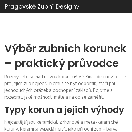
Pragovské Zubní Designy
Výběr zubních korunek
– praktický průvodce
Rozmyslete se nad novou korunou? Většina lidí si neví, co je
pro jejich zub nejlepší. Nemusíte být odborník, stačí pár
jednoduchých otázek a pochopení základů. Pojďme si
rozebrat, jaké možnosti máte a na co se zaměřit.
Typy korun a jejich výhody
Nejčastější jsou keramické, zirkonové a metal-keramické
koruny. Keramika vypadá nejvíc jako přírodní zub – barva i