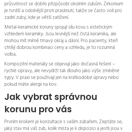
průsvitnost se dobře přizpůsobí okolním zubům. Zirkonium
je tvrdší a odolnější proti prasknutí, takže se často volí pro
zadní zuby, kde je větší zatížení.
Metal-keramické koruny spojují sílu kovu s estetickým
vzhledem keramiky. Jsou levnější než čistá keramika, ale
mohou mít mírně tmavý okraj u dásní. Pro pacienty, kteří
chtějí dobrou kombinaci ceny a vzhledu, je to rozumná
volba.
Kompozitní materiály se objevují jako dočasná řešení –
rychlé opravy, ale nevydrží tak dlouho jako výše zmíněné
typy. V praxi se používají jen na krátkodobé úpravy nebo
pokud máte alergii na kov.
Jak vybrat správnou
korunu pro vás
Prvním krokem je konzultace s vaším zubařem. Zeptáte se,
jaký stav má váš zub, kolik místa je k dispozici a jestli jsou v