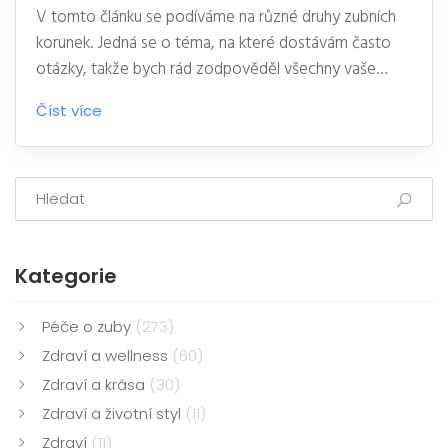
V tomto článku se podíváme na různé druhy zubních
korunek. Jedná se o téma, na které dostávám často
otázky, takže bych rád zodpověděl všechny vaše
pochybnosti. Dozvíte se, jaké materiály se používají
Číst více
pro výrobu korunek a jaký druh korunky může být
nejvhodnější právě pro vás. Uvidíte, že výběr není tak
složitý, jak se může zdát.
Kategorie
Péče o zuby
(273)
Zdraví a wellness
(60)
Zdraví a krása
(30)
Zdraví a životní styl
(11)
Zdraví
(11)