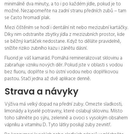
minimálně dva minuty, a to i po každém jídle, pokud je to
možné. Nezapomeňte na zadní stranu předních zubů – tam
se často hromadí plak.
Mezi čištěním se hodí i dentální nit nebo mezizubní kartáčky.
Díky nim odstraníte zbytky jídla z mezizubních prostor, kde
se běžný kartáček nedostane. Když to děláte pravidelně,
snížíte riziko zubního kazu i zánětu dásní.
Fluorid je váš kamarád. Pomáhá remineralizovat sklovinu a
zabraňuje vzniku nových děr. Pokud jste v oblasti s vodou
bez fluoru, doplňte si ho ústní vodou nebo doplňkovou
pastou. Stačí jedna až dvě aplikace denně.
Strava a návyky
Výživa má velký dopad na přední zuby. Omezte sladkosti,
limonády a kyselé potraviny, které oslabují sklovinu. Místo
toho sáhněte po sýru, zelenině a ovoci s vysokým obsahem
vápníku a vitamínu D. Tyto látky posilují zuby zevnitř.