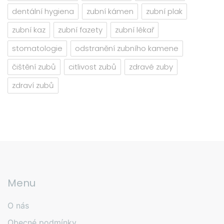
dentální hygiena
zubní kámen
zubní plak
zubní kaz
zubní fazety
zubní lékař
stomatologie
odstranění zubního kamene
čištění zubů
citlivost zubů
zdravé zuby
zdraví zubů
Menu
O nás
Obecné podmínky