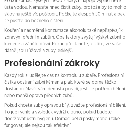
Po konzumaci kyselých nebo sladkých nápojů vypláchněte
ústa vodou. Nemusíte hned čistit zuby, protože by to mohlo
sklovinu ještě víc poškodit. Počkejte alespoň 30 minut a pak
se pusťte do běžného čištění.
Kouření a nadměrná konzumace alkoholu také nepřispívají k
zdravým předním zubům. Oba faktory zvyšují výskyt zubního
kamene a zánětu dásní. Pokud přestanete, zjistíte, že vaše
dásně jsou růžové a zuby lesklejší.
Profesionální zákroky
Každý rok si udělejte čas na kontrolu u zubaře. Profesionální
čistka odstraní zubní kámen a plak, které se doma těžko
dostanou. Navíc vám dentista poradí, jestli je potřeba bělení
nebo menší oprava předních zubů.
Pokud chcete zuby opravdu bílý, zvažte profesionální bělení.
To jde rychle a výsledek vydrží dlouho, pokud budete
dodržovat ústní hygienu. Domácí bělicí pásky mohou také
fungovat, ale nejsou tak efektivní.