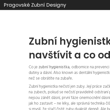
Pragovské Zubní Designy
Zubní hygienistk
navštívit a co od
Co je
zubní hygienistka
,
odbornice na prevenci 
dutiny a dásní
. Also known as
dentální hygienist
než se obrátíte na zubaře
.
Zubní hygienistka nečistí jen zuby. Její práce zač
na zubech, pokud se nečistí pravidelně
odstraní 
nejsou
zánět dásní
,
první fáze onemocnění dásní
jak ho zastavit – ne léky, ale správná technika či
si myslí, že stačí čistit zuby dvakrát denně. Al