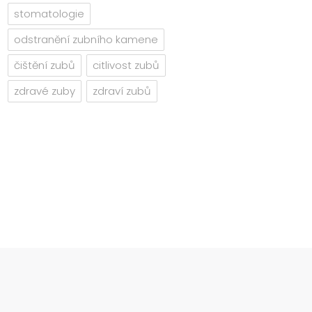
stomatologie
odstranění zubního kamene
čištění zubů
citlivost zubů
zdravé zuby
zdraví zubů