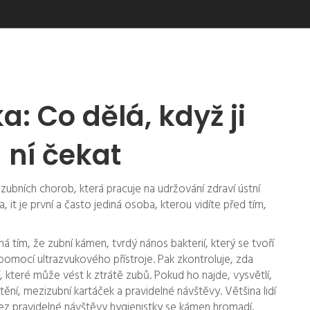
a: Co dělá, když ji
 ní čekat
zubních chorob, která pracuje na udržování zdraví ústní
ka
, it
je první a často jediná osoba, kterou vidíte před tím,
íná tím, že
zubní kámen
,
tvrdý nános bakterií, který se tvoří
pomocí ultrazvukového přístroje. Pak zkontroluje, zda
, které může vést k ztrátě zubů
. Pokud ho najde, vysvětlí,
štění, mezizubní kartáček a pravidelné návštěvy. Většina lidí
e bez pravidelné návštěvy hygienistky se kámen hromadí,