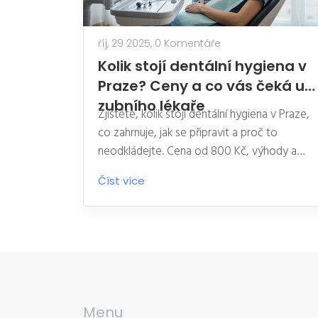
říj, 29 2025,
0 Komentáře
Kolik stojí dentální hygiena v
Praze? Ceny a co vás čeká u
zubního lékaře
Zjistěte, kolik stojí dentální hygiena v Praze,
co zahrnuje, jak se připravit a proč to
neodkládejte. Cena od 800 Kč, výhody a
časté chyby.
Číst více
Menu