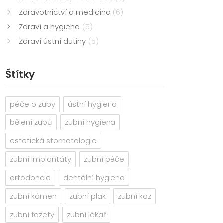
Zdravotnictví a medicína
(6)
Zdraví a hygiena
(5)
Zdraví ústní dutiny
(5)
Štítky
péče o zuby
ústní hygiena
bělení zubů
zubní hygiena
estetická stomatologie
zubní implantáty
zubní péče
ortodoncie
dentální hygiena
zubní kámen
zubní plak
zubní kaz
zubní fazety
zubní lékař