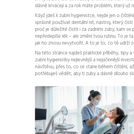
dásně krvácejí a za rok máte problém, který už n
Když jdeš k zubní hygienistce, nejde jen o čištěn
správně používat
dentální nit
,
nástroj, který čis
proč je důležité čistit i za zadními zuby, kam s
nepředepíše lék – ale změní tvou rutinu. To je t
jak ho znovu nevytvořit. A to je to, co tě udrží z
Na této stránce najdeš praktické příběhy, tipy a
zubní hygienistky nejlevnější a nejúčinnější inve
návštěvu, přes to, co se stane během čištění, až
potřebuješ vědět, aby ti zuby a dásně dlouho slo