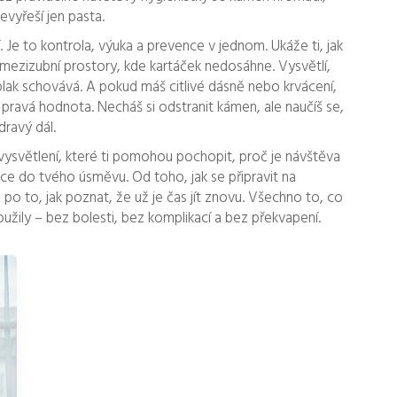
evyřeší jen pasta.
í. Je to kontrola, výuka a prevence v jednom. Ukáže ti, jak
tí mezizubní prostory, kde kartáček nedosáhne
. Vysvětlí,
e plak schovává. A pokud máš citlivé dásně nebo krvácení,
a pravá hodnota. Necháš si odstranit kámen, ale naučíš se,
dravý dál.
 vysvětlení, které ti pomohou pochopit, proč je návštěva
stice do tvého úsměvu. Od toho, jak se připravit na
 po to, jak poznat, že už je čas jít znovu. Všechno to, co
užily – bez bolesti, bez komplikací a bez překvapení.