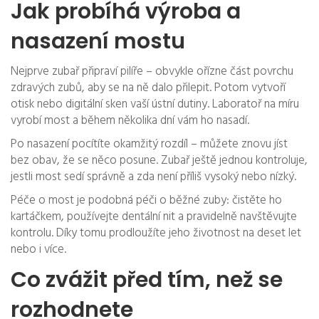
Jak probíhá výroba a
nasazení mostu
Nejprve zubař připraví pilíře – obvykle ořízne část povrchu
zdravých zubů, aby se na ně dalo přilepit. Potom vytvoří
otisk nebo digitální sken vaší ústní dutiny. Laboratoř na míru
vyrobí most a během několika dní vám ho nasadí.
Po nasazení pocítíte okamžitý rozdíl – můžete znovu jíst
bez obav, že se něco posune. Zubař ještě jednou kontroluje,
jestli most sedí správně a zda není příliš vysoký nebo nízký.
Péče o most je podobná péči o běžné zuby: čistěte ho
kartáčkem, používejte dentální nit a pravidelně navštěvujte
kontrolu. Díky tomu prodloužíte jeho životnost na deset let
nebo i více.
Co zvážit před tím, než se
rozhodnete