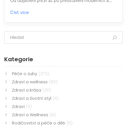
Od objasnění příčin až po představení moderních a
tradičních metod opravy, včetně zubních implantátů a
Číst více
mostů. Získáte ucelený přehled o tom, jak můžete
řešit tuto nepříjemnou situaci, a doporučení, jak
postupovat, abyste dosáhli nejlepšího možného
výsledku.
Kategorie
Péče o zuby
(273)
Zdraví a wellness
(60)
Zdraví a krása
(30)
Zdraví a životní styl
(11)
Zdraví
(11)
Zdraví a Wellness
(8)
Rodičovství a péče o děti
(6)