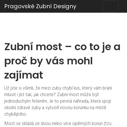
Pragovské Zubní Designy
Zubní most – co to je a
proč by vás mohl
zajímat
Už jste si všimli, že mezi zuby chybí kus, který vám brání
mluvit i jíst tak, jak chcete? Zubní most může být
jednoduchým řešením. Je to pevná náhrada, která spojí
okolní zdravé zuby a vytvoří novou korunku na místě
chybějícího.
Most se skládá ze dvou nebo více opěrných korun (tzv.