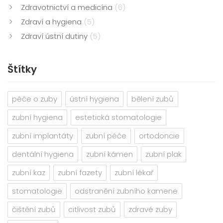
Zdravotnictví a medicína
(6)
Zdraví a hygiena
(5)
Zdraví ústní dutiny
(5)
Štítky
péče o zuby
ústní hygiena
bělení zubů
zubní hygiena
estetická stomatologie
zubní implantáty
zubní péče
ortodoncie
dentální hygiena
zubní kámen
zubní plak
zubní kaz
zubní fazety
zubní lékař
stomatologie
odstranění zubního kamene
čištění zubů
citlivost zubů
zdravé zuby