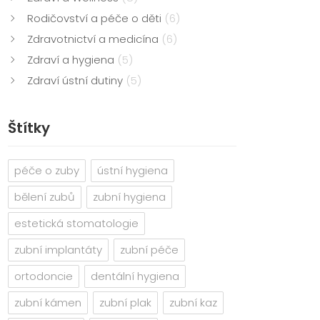
Rodičovství a péče o děti
(6)
Zdravotnictví a medicína
(6)
Zdraví a hygiena
(5)
Zdraví ústní dutiny
(5)
Štítky
péče o zuby
ústní hygiena
bělení zubů
zubní hygiena
estetická stomatologie
zubní implantáty
zubní péče
ortodoncie
dentální hygiena
zubní kámen
zubní plak
zubní kaz