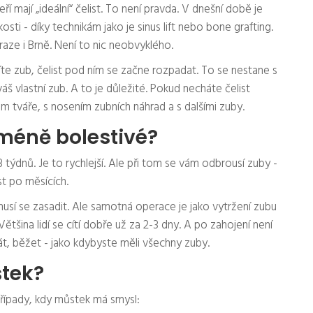
teří mají „ideální“ čelist. To není pravda. V dnešní době je
sti - díky technikám jako je sinus lift nebo bone grafting.
raze i Brně. Není to nic neobvyklého.
te zub, čelist pod ním se začne rozpadat. To se nestane s
váš vlastní zub. A to je důležité. Pokud necháte čelist
m tváře, s nosením zubních náhrad a s dalšími zuby.
e méně bolestivé?
týdnů. Je to rychlejší. Ale při tom se vám odbrousí zuby -
st po měsících.
musí se zasadit. Ale samotná operace je jako vytržení zubu
 Většina lidí se cítí dobře už za 2-3 dny. A po zahojení není
át, běžet - jako kdybyste měli všechny zuby.
tek?
 případy, kdy můstek má smysl: