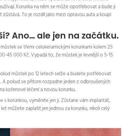
oužívají. Korunka na něm se může opotřebovat a bude ji
t zůstává. To je rozdíl jako mezi opravou auta a koupí
ší? Ano… ale jen na začátku.
jí můstek se třemi celokeramickými korunkami kolem 25
00-45 000 Kč. Vypadá to, že můstek je levnější o 5-15
Pokud můstek po 12 letech selže a budete potřebovat
č. A pokud se přitom rozpadne jeden z odbroušených
 na kořenové léčení a novou korunku.
e s korunkou, vyměníte jen ji. Zůstane vám implantát,
let můžete zaplatit jen jednou za korunku, nikoli celý