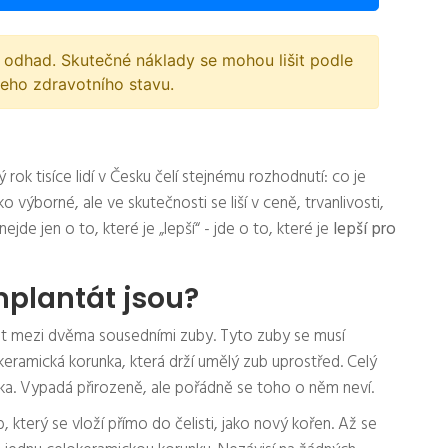
 odhad. Skutečné náklady se mohou lišit podle
šeho zdravotního stavu.
ok tisíce lidí v Česku čelí stejnému rozhodnutí: co je
o výborné, ale ve skutečnosti se liší v ceně, trvanlivosti,
ejde jen o to, které je „lepší“ - jde o to, které je
lepší pro
mplantát jsou?
ost mezi dvěma sousedními zuby. Tyto zuby se musí
eramická korunka, která drží umělý zub uprostřed. Celý
tka. Vypadá přirozeně, ale pořádně se toho o něm neví.
b, který se vloží přímo do čelisti, jako nový kořen. Až se