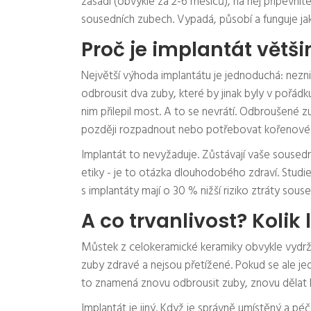
zasadí (obvykle za 2-6 měsíců), na něj připevní
sousedních zubech. Vypadá, působí a funguje jako
Proč je implantát větši
Největší výhoda implantátu je jednoduchá: nezni
odbrousit dva zuby, které by jinak byly v pořádku
nim přilepil most. A to se nevrátí. Odbroušené 
později rozpadnout nebo potřebovat kořenové 
Implantát to nevyžaduje. Zůstávají vaše sousedn
etiky - je to otázka dlouhodobého zdraví. Studi
s implantáty mají o 30 % nižší riziko ztráty so
A co trvanlivost? Kolik l
Můstek z celokeramické keramiky obvykle vydrží 
zuby zdravé a nejsou přetížené. Pokud se ale je
to znamená znovu odbrousit zuby, znovu dělat ko
Implantát je jiný. Když je správně umístěný a pé