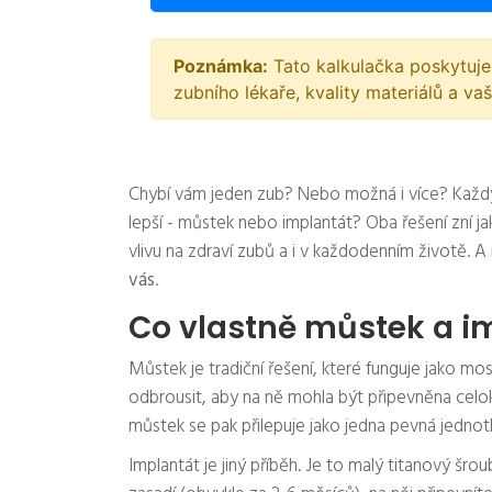
Poznámka:
Tato kalkulačka poskytuje
zubního lékaře, kvality materiálů a va
Chybí vám jeden zub? Nebo možná i více? Každý r
lepší - můstek nebo implantát? Oba řešení zní jak
vlivu na zdraví zubů a i v každodenním životě. A n
vás
.
Co vlastně můstek a i
Můstek je tradiční řešení, které funguje jako m
odbrousit, aby na ně mohla být připevněna celok
můstek se pak přilepuje jako jedna pevná jedno
Implantát je jiný příběh. Je to malý titanový šrou