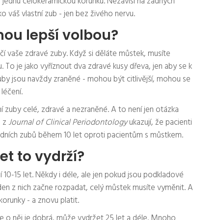
te jednu celokeramickou korunku. Nezávisí na žádných
 váš vlastní zub - jen bez živého nervu.
nou lepší volbou?
čí vaše zdravé zuby. Když si děláte můstek, musíte
. To je jako vyříznout dva zdravé kusy dřeva, jen aby se k
zuby jsou navždy zraněné - mohou být citlivější, mohou se
léčení.
í zuby celé, zdravé a nezraněné. A to není jen otázka
e z
Journal of Clinical Periodontology
ukazují, že pacienti
usedních zubů během 10 let oproti pacientům s můstkem.
et to vydrží?
10-15 let. Někdy i déle, ale jen pokud jsou podkladové
den z nich začne rozpadat, celý můstek musíte vyměnit. A
runky - a znovu platit.
če o něj je dobrá, může vydržet 25 let a déle. Mnoho