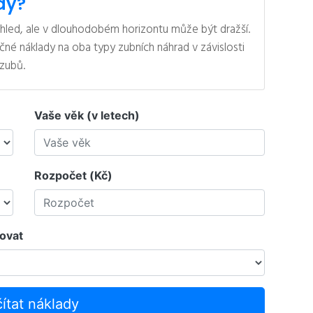
dy?
hled, ale v dlouhodobém horizontu může být dražší.
čné náklady na oba typy zubních náhrad v závislosti
zubů.
Vaše věk (v letech)
Rozpočet (Kč)
govat
ítat náklady