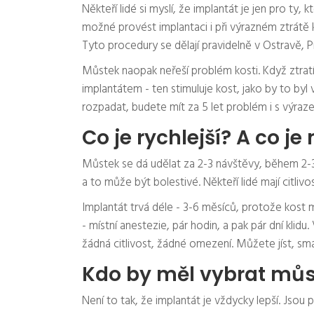
Někteří lidé si myslí, že implantát je jen pro ty, k
možné provést implantaci i při výrazném ztrátě ko
Tyto procedury se dělají pravidelně v Ostravě, P
Můstek naopak neřeší problém kosti. Když ztratí
implantátem - ten stimuluje kost, jako by to byl 
rozpadat, budete mít za 5 let problém i s výraze
Co je rychlejší? A co j
Můstek se dá udělat za 2-3 návštěvy, během 2-3 
a to může být bolestivé. Někteří lidé mají citlivo
Implantát trvá déle - 3-6 měsíců, protože kost 
- místní anestezie, pár hodin, a pak pár dní klidu.
žádná citlivost, žádné omezení. Můžete jíst, sm
Kdo by měl vybrat můs
Není to tak, že implantát je vždycky lepší. Jsou