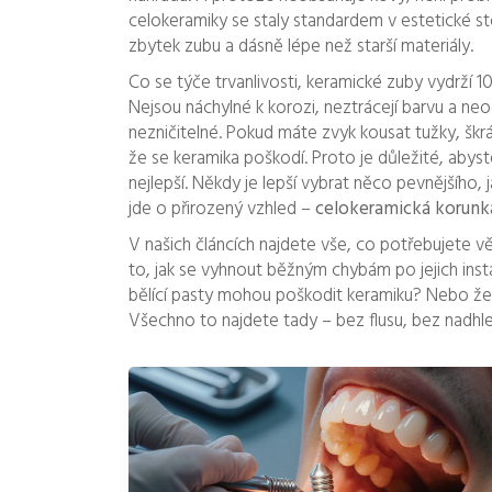
celokeramiky se staly standardem v estetické sto
zbytek zubu a dásně lépe než starší materiály.
Co se týče trvanlivosti,
keramické zuby
vydrží 10
Nejsou náchylné k korozi, neztrácejí barvu a neo
nezničitelné. Pokud máte zvyk kousat tužky, škr
že se keramika poškodí. Proto je důležité, abyst
nejlepší. Někdy je lepší vybrat něco pevnějšího,
jde o přirozený vzhled –
celokeramická korunk
V našich článcích najdete vše, co potřebujete v
to, jak se vyhnout běžným chybám po jejich instala
bělící pasty mohou poškodit keramiku? Nebo že 
Všechno to najdete tady – bez flusu, bez nadhle