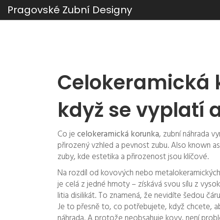
Pragovské Zubní Designy
Celokeramická k
když se vyplatí a
Co je
celokeramická korunka
,
zubní náhrada vy
přirozený vzhled a pevnost zubu
. Also known a
zuby, kde estetika a přirozenost jsou klíčové
.
Na rozdíl od kovových nebo metalokeramických 
je celá z jedné hmoty – získává svou sílu z vyso
litia disilikát. To znamená, že nevidíte šedou čá
Je to přesně to, co potřebujete, když chcete, a
náhrada. A protože neobsahuje kovy, není probl