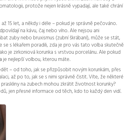
matologii, protože nejen krásně vypadají, ale také chrání
 až 15 let, a někdy i déle – pokud je správně pečováno.
dpovídají na kávu, čaj nebo víno. Ale nejsou ani
ábat zuby nebo bruxismus (zubní škrábaní), může se stát,
e se s lékařem poradili, zda je pro vás tato volba skutečně
 jako je zirkoniová korunka s vrstvou porcelánu. Ale pokud
a
je nejlepší volbou, kterou máte.
ědět – od toho, jak se přizpůsobit novým korunkám, přes
ci, až po to, jak se s nimi správně čistit. Víte, že některé
praskliny na zubech mohou zkrátit životnost korunky?
dů, jen přesné informace od těch, kdo to každý den vidí.