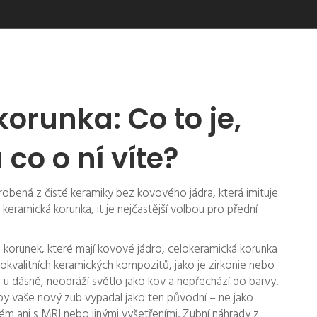
orunka: Co to je,
 co o ní víte?
robená z čisté keramiky bez kovového jádra, která imituje
s
keramická korunka
, it
je nejčastější volbou pro přední
korunek, které mají kovové jádro,
celokeramická korunka
kokvalitních keramických kompozitů, jako je zirkonie nebo
ru u dásně, neodráží světlo jako kov a nepřechází do barvy.
by vaše nový zub vypadal jako ten původní – ne jako
ém ani s MRI nebo jinými vyšetřeními.
Zubní náhrady
z