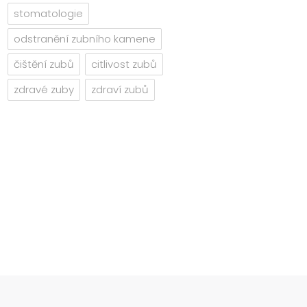
stomatologie
odstranění zubního kamene
čištění zubů
citlivost zubů
zdravé zuby
zdraví zubů