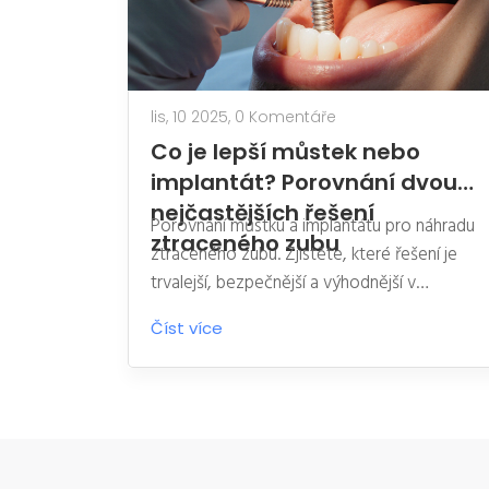
lis, 10 2025,
0 Komentáře
Co je lepší můstek nebo
implantát? Porovnání dvou
nejčastějších řešení
Porovnání můstku a implantátu pro náhradu
ztraceného zubu
ztraceného zubu. Zjistěte, které řešení je
trvalejší, bezpečnější a výhodnější v
dlouhodobém horizontu.
Číst více