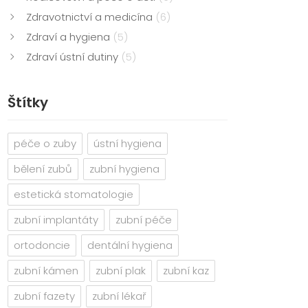
Zdravotnictví a medicína
(6)
Zdraví a hygiena
(5)
Zdraví ústní dutiny
(5)
Štítky
péče o zuby
ústní hygiena
bělení zubů
zubní hygiena
estetická stomatologie
zubní implantáty
zubní péče
ortodoncie
dentální hygiena
zubní kámen
zubní plak
zubní kaz
zubní fazety
zubní lékař