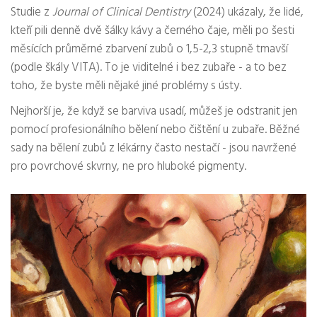
Studie z
Journal of Clinical Dentistry
(2024) ukázaly, že lidé,
kteří pili denně dvě šálky kávy a černého čaje, měli po šesti
měsících průměrné zbarvení zubů o 1,5-2,3 stupně tmavší
(podle škály VITA). To je viditelné i bez zubaře - a to bez
toho, že byste měli nějaké jiné problémy s ústy.
Nejhorší je, že když se barviva usadí, můžeš je odstranit jen
pomocí profesionálního bělení nebo čištění u zubaře. Běžné
sady na bělení zubů z lékárny často nestačí - jsou navržené
pro povrchové skvrny, ne pro hluboké pigmenty.