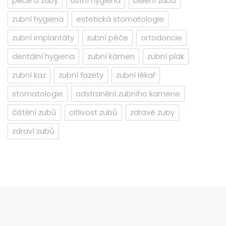
péče o zuby
ústní hygiena
bělení zubů
zubní hygiena
estetická stomatologie
zubní implantáty
zubní péče
ortodoncie
dentální hygiena
zubní kámen
zubní plak
zubní kaz
zubní fazety
zubní lékař
stomatologie
odstranění zubního kamene
čištění zubů
citlivost zubů
zdravé zuby
zdraví zubů