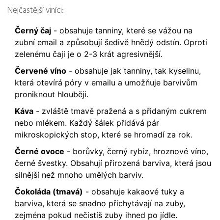
Nejčastější viníci:
Černý čaj
- obsahuje tanniny, které se vážou na
zubní email a způsobují šedivě hnědý odstín. Oproti
zelenému čaji je o 2-3 krát agresivnější.
Červené víno
- obsahuje jak tanniny, tak kyselinu,
která otevírá póry v emailu a umožňuje barvivům
proniknout hlouběji.
Káva
- zvláště tmavě pražená a s přidaným cukrem
nebo mlékem. Každý šálek přidává pár
mikroskopických stop, které se hromadí za rok.
Černé ovoce
- borůvky, černý rybíz, hroznové víno,
černé švestky. Obsahují přirozená barviva, která jsou
silnější než mnoho umělých barviv.
Čokoláda (tmavá)
- obsahuje kakaové tuky a
barviva, která se snadno přichytávají na zuby,
zejména pokud nečistíš zuby ihned po jídle.