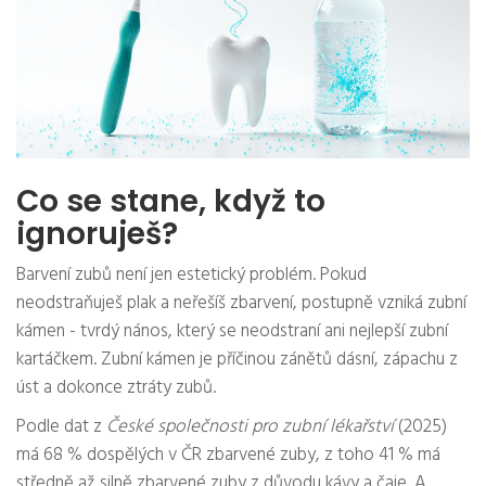
Co se stane, když to
ignoruješ?
Barvení zubů není jen estetický problém. Pokud
neodstraňuješ plak a neřešíš zbarvení, postupně vzniká zubní
kámen - tvrdý nános, který se neodstraní ani nejlepší zubní
kartáčkem. Zubní kámen je příčinou zánětů dásní, zápachu z
úst a dokonce ztráty zubů.
Podle dat z
České společnosti pro zubní lékařství
(2025)
má 68 % dospělých v ČR zbarvené zuby, z toho 41 % má
středně až silně zbarvené zuby z důvodu kávy a čaje. A