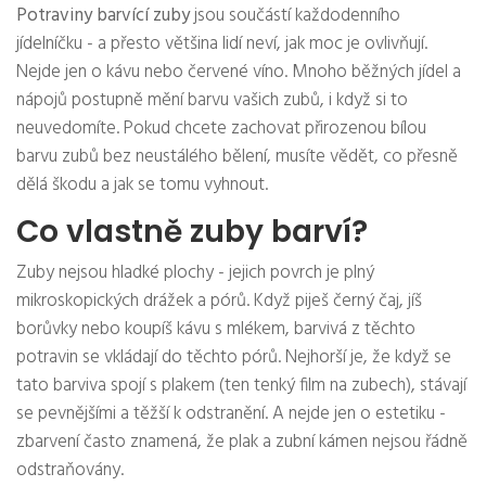
Potraviny barvící zuby
jsou součástí každodenního
jídelníčku - a přesto většina lidí neví, jak moc je ovlivňují.
Nejde jen o kávu nebo červené víno. Mnoho běžných jídel a
nápojů postupně mění barvu vašich zubů, i když si to
neuvedomíte. Pokud chcete zachovat přirozenou bílou
barvu zubů bez neustálého bělení, musíte vědět, co přesně
dělá škodu a jak se tomu vyhnout.
Co vlastně zuby barví?
Zuby nejsou hladké plochy - jejich povrch je plný
mikroskopických drážek a pórů. Když piješ černý čaj, jíš
borůvky nebo koupíš kávu s mlékem, barvivá z těchto
potravin se vkládají do těchto pórů. Nejhorší je, že když se
tato barviva spojí s plakem (ten tenký film na zubech), stávají
se pevnějšími a těžší k odstranění. A nejde jen o estetiku -
zbarvení často znamená, že plak a zubní kámen nejsou řádně
odstraňovány.