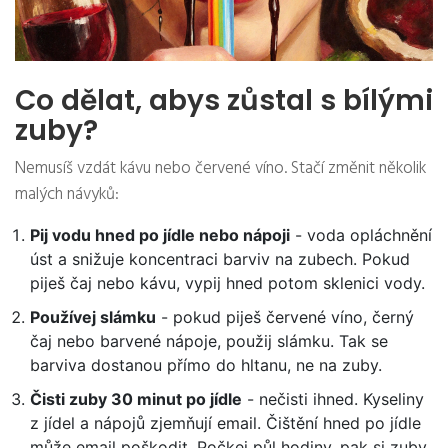
Co dělat, abys zůstal s bílými
zuby?
Nemusíš vzdát kávu nebo červené víno. Stačí změnit několik
malých návyků:
Pij vodu hned po jídle nebo nápoji
- voda opláchnění
úst a snižuje koncentraci barviv na zubech. Pokud
piješ čaj nebo kávu, vypij hned potom sklenici vody.
Používej slámku
- pokud piješ červené víno, černý
čaj nebo barvené nápoje, použij slámku. Tak se
barviva dostanou přímo do hltanu, ne na zuby.
Čisti zuby 30 minut po jídle
- nečisti ihned. Kyseliny
z jídel a nápojů zjemňují email. Čištění hned po jídle
může email poškodit. Počkej půl hodiny, pak si zuby