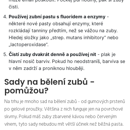
čisti.
Používej zubní pastu s fluoridem a enzymy
-
některé nové pasty obsahují enzymy, které
rozkládají tanniny předtím, než se vážou na zuby.
Hledej složky jako „strep. mutans inhibitory“ nebo
„lactoperoxidase“.
Čistí zuby dvakrát denně a používej nit
- plak je
hlavní nosič barviv. Pokud ho neodstraníš, barviva se
v něm zadrží a proniknou hlouběji.
Sady na bělení zubů -
pomůžou?
Na trhu je mnoho sad na bělení zubů - od gumových prstenů
po gelové proužky. Většina z nich funguje jen na povrchové
skvrny. Pokud máš zuby zbarvené kávou nebo červeným
vínem, tyto sady nebudou mít větší účinek než běžná pasta.