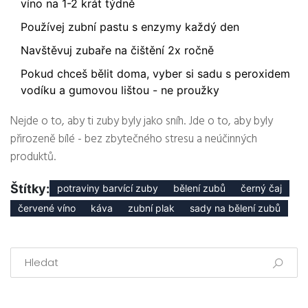
víno na 1-2 krát týdně
Používej zubní pastu s enzymy každý den
Navštěvuj zubaře na čištění 2x ročně
Pokud chceš bělit doma, vyber si sadu s peroxidem
vodíku a gumovou lištou - ne proužky
Nejde o to, aby ti zuby byly jako sníh. Jde o to, aby byly
přirozeně bílé - bez zbytečného stresu a neúčinných
produktů.
Štítky:
potraviny barvící zuby
bělení zubů
černý čaj
červené víno
káva
zubní plak
sady na bělení zubů