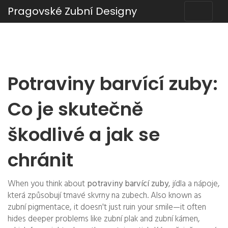
Pragovské Zubní Designy
Potraviny barvící zuby:
Co je skutečně
škodlivé a jak se
chránit
When you think about
potraviny barvící zuby
,
jídla a nápoje,
která způsobují tmavé skvrny na zubech
. Also known as
zubní pigmentace
, it doesn't just ruin your smile—it often
hides deeper problems like
zubní plak
and
zubní kámen
,