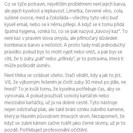
Co se týče potravin, největším problémem není jejich barva,
ale jejich kyselost a lepkavost. Limetka, červené víno, cola,
sušené ovoce, med a čokoláda—všechny tyto věci buď
kyselí email, nebo se k němu přilepí. A když se k tomu přidá
špatná hygiena, vzniká to, co se pak nazývá „kávový kaz“. To
není kaz v pravém slova smyslu, ale přímočarý důsledek
kombinace barviv a nečistot. A proto tady máš jednoduchý
pravidlo: pokud bys to mohl vypít nebo sníst, a pak bys se
cítil, že ti zuby „pálí“ nebo „přilnuly“, je to potravina, která ti
může poškodit úsměv.
Není třeba se vzdávat všeho. Stačí vědět, kdy a jak to jíst.
Víš, že výborným řešením je čistit zuby 30 minut po jídle, ne
hned? To je kvůli tomu, že kyselina potřebuje čas, aby se
vyrovnala. A pokud používáš sonický kartáček nebo
mezizubní kartáčky, už jsi na dobré cestě. Tyto nástroje
nejen odstraňují plak, ale také brání vzniku zubního kamene,
který je hlavním původcem tmavých skvrn. Nezapomeň, že
když se zubní kámen začne tvářit jako černé skvrny, už je to
pozdě. Potřebuješ profesionální očištění.