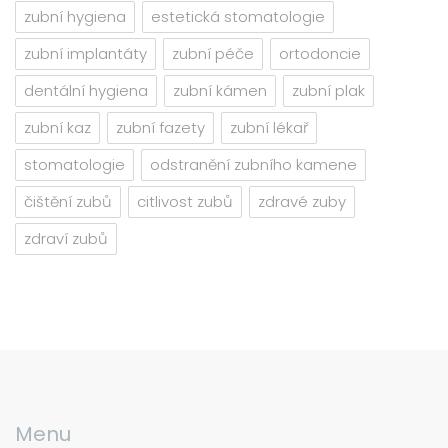
zubní hygiena
estetická stomatologie
zubní implantáty
zubní péče
ortodoncie
dentální hygiena
zubní kámen
zubní plak
zubní kaz
zubní fazety
zubní lékař
stomatologie
odstranění zubního kamene
čištění zubů
citlivost zubů
zdravé zuby
zdraví zubů
Menu