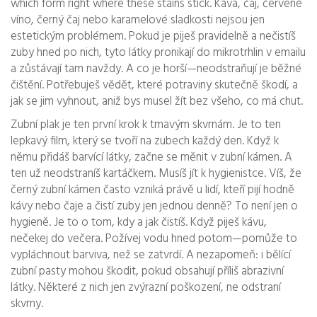
which form right where these stains stick.
Káva, čaj, červené
víno, černý čaj nebo karamelové sladkosti nejsou jen
estetickým problémem. Pokud je piješ pravidelně a nečistíš
zuby hned po nich, tyto látky pronikají do mikrotrhlin v emailu
a zůstávají tam navždy. A co je horší—neodstraňují je běžné
čištění. Potřebuješ vědět, které potraviny skutečně škodí, a
jak se jim vyhnout, aniž bys musel žít bez všeho, co má chut.
Zubní plak je ten první krok k tmavým skvrnám. Je to ten
lepkavý film, který se tvoří na zubech každý den. Když k
němu přidáš barvící látky, začne se měnit v zubní kámen. A
ten už neodstraníš kartáčkem. Musíš jít k hygienistce. Víš, že
černý zubní kámen často vzniká právě u lidí, kteří pijí hodně
kávy nebo čaje a čistí zuby jen jednou denně? To není jen o
hygieně. Je to o tom, kdy a jak čistíš. Když piješ kávu,
nečekej do večera. Požívej vodu hned potom—pomůže to
vypláchnout barviva, než se zatvrdí. A nezapomeň: i bělící
zubní pasty mohou škodit, pokud obsahují příliš abrazivní
látky. Některé z nich jen zvýrazní poškození, ne odstraní
skvrny.