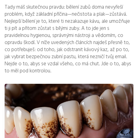
Tady máš skutečnou pravdu: bělení zubů doma nevyřeší
problém, když základní příčina—nečistota a plak—zůstává.
Nejlepší bělení je to, které ti nezakazuje kávu, ale umožňuje
ti ji pít a přitom zůstat s bílými zuby. A to jde jen s
pravidelnou hygienou, správnými nástroji a vědomím, co
opravdu škodí. V níže uvedených článcích najdeš přesně to,
co potřebuješ: od toho, jak odstranit kávový kaz, až po to,
jak vybrat bezpečnou zubní pastu, která nezničí tvůj email.
Nejde o to, abys se vzdal všeho, co má chut. Jde o to, abys
to měl pod kontrolou.