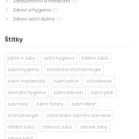
Zdravotnictví a medicína
(6)
Zdraví a hygiena
(5)
Zdraví ústní dutiny
(5)
Štítky
péče o zuby
ústní hygiena
bělení zubů
zubní hygiena
estetická stomatologie
zubní implantáty
zubní péče
ortodoncie
dentální hygiena
zubní kámen
zubní plak
zubní kaz
zubní fazety
zubní lékař
stomatologie
odstranění zubního kamene
čištění zubů
citlivost zubů
zdravé zuby
zdraví zubů