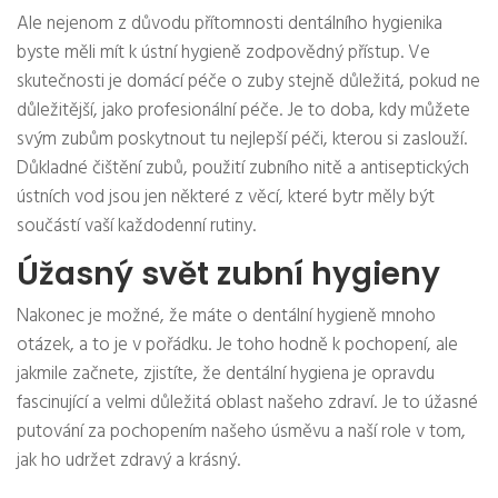
Ale nejenom z důvodu přítomnosti dentálního hygienika
byste měli mít k ústní hygieně zodpovědný přístup. Ve
skutečnosti je domácí péče o zuby stejně důležitá, pokud ne
důležitější, jako profesionální péče. Je to doba, kdy můžete
svým zubům poskytnout tu nejlepší péči, kterou si zaslouží.
Důkladné čištění zubů, použití zubního nitě a antiseptických
ústních vod jsou jen některé z věcí, které bytr měly být
součástí vaší každodenní rutiny.
Úžasný svět zubní hygieny
Nakonec je možné, že máte o dentální hygieně mnoho
otázek, a to je v pořádku. Je toho hodně k pochopení, ale
jakmile začnete, zjistíte, že dentální hygiena je opravdu
fascinující a velmi důležitá oblast našeho zdraví. Je to úžasné
putování za pochopením našeho úsměvu a naší role v tom,
jak ho udržet zdravý a krásný.