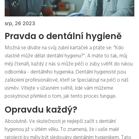
srp, 26 2023
Pravda o dentální hygieně
Možná se díváte na svůj zubní kartáček a ptáte se: "Kdo
vlastně může dělat dentální hygienu?". A máte to tak, můj
milý čtenáři, každý z nás si může péči o zuby svěřit do rukou
odborníka - dentálního hygienika. Dentální hygienisté jsou
zaškolení profesionálové, kteří se špecializují na péči o náš
úsměv. Vítejte v úžasném světě, kde vám můžeme
poskytnout přehled o tom, jak tento proces funguje.
Opravdu každý?
Absolutně. Ve skutečnosti je nejlepší začít s dentální
hygienou již v útlém věku. To znamená, že i vaše malé
ratolesti by měly být sledovány dentálním hygienikem. Tato